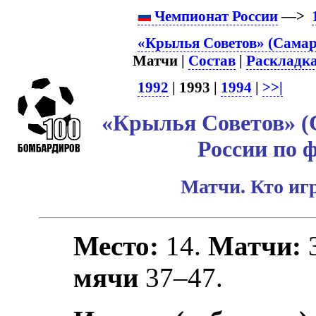
Чемпионат России
—>
«Крылья Советов» (Самар
Матчи |
Состав
|
Раскладк
1992
| 1993 |
1994
|
>>|
«Крылья Советов» (
России по 
Матчи. Кто игр
Место:
14.
Матчи:
мячи
37–47.