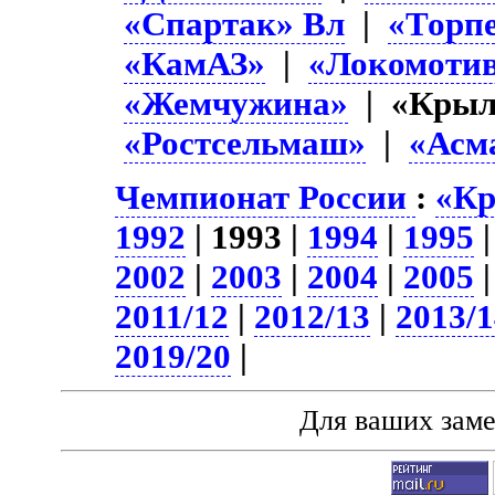
«Спартак» Вл
|
«Торп
«КамАЗ»
|
«Локомоти
«Жемчужина»
| «Крыл
«Ростсельмаш»
|
«Асм
Чемпионат России
:
«Кр
1992
| 1993 |
1994
|
1995
2002
|
2003
|
2004
|
2005
2011/12
|
2012/13
|
2013/
2019/20
|
Для ваших зам