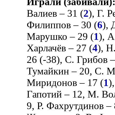
Играли (забивали)
Валиев
– 31 (
2
),
Г. Р
Филиппов
– 30 (
6
),
Марушко
– 29 (
1
),
А
Харлачёв
– 27 (
4
),
Н
26 (
-38
),
С. Грибов
–
Тумайкин
– 20,
С. М
Миридонов
– 17 (
1
)
Гапотий
– 12,
М. Во
9,
Р. Фахрутдинов
– 