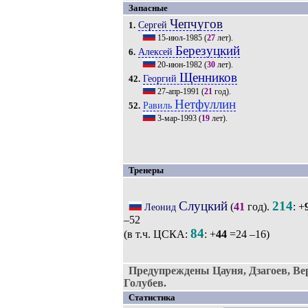
Запасные
Чепчугов
Сергей
1.
15-июл-1985
(
27
лет).
Березуцкий
Алексей
6.
20-июн-1982
(
30
лет).
Щенников
Георгий
42.
27-апр-1991
(
21
год).
Нетфуллин
Равиль
52.
3-мар-1993
(
19
лет).
Тренеры
Слуцкий
214
(
41
год).
: +
Леонид
–52
84
(в т.ч. ЦСКА:
: +
44
=24 –16)
Предупреждены Цауня, Дзагоев, Ве
Голубев.
Статистика