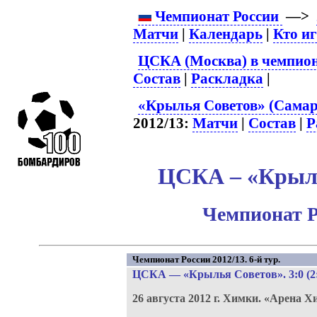
Чемпионат России
—>
Матчи
|
Календарь
|
Кто и
ЦСКА (Москва) в чемпион
Состав
|
Раскладка
|
«Крылья Советов» (Самар
2012/13:
Матчи
|
Состав
|
Р
ЦСКА – «Крыль
Чемпионат Р
Чемпионат России 2012/13. 6-й тур.
ЦСКА
—
«Крылья Советов»
. 3:0 (2
26 августа 2012 г.
Химки.
«Арена Х