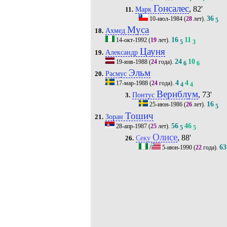
Гонсалес
, 82'
Марк
11.
36
10-июл-1984
(
28
лет).
5
Муса
Ахмед
18.
16
11
14-окт-1992
(
19
лет).
5
3
Цауня
Александр
19.
24
10
19-янв-1988
(
24
года).
6
6
Эльм
Расмус
20.
4
4
17-мар-1988
(
24
года).
4
4
Вернблум
, 73'
Понтус
3.
16
25-июн-1986
(
26
лет).
5
Тошич
Зоран
21.
56
46
28-апр-1987
(
25
лет).
5
5
Олисе
, 88'
Секу
26.
63
/
5-июн-1990
(
22
года).