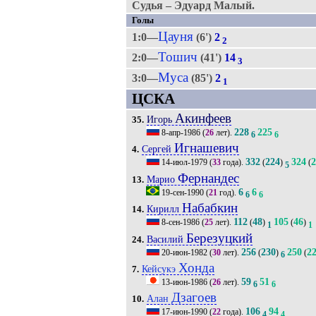
Судья – Эдуард Малый.
Голы
Цауня
1:0—
(6')
2
2
Тошич
2:0—
(41')
14
3
Муса
3:0—
(85')
2
1
ЦСКА
Акинфеев
Игорь
35.
228
225
8-апр-1986
(
26
лет).
6
6
Игнашевич
Сергей
4.
332
224
324
2
14-июл-1979
(
33
года).
(
)
(
5
Фернандес
Марио
13.
6
6
19-сен-1990
(
21
год).
6
6
Набабкин
Кирилл
14.
112
48
105
46
8-сен-1986
(
25
лет).
(
)
(
)
1
1
Березуцкий
Василий
24.
256
230
250
2
20-июн-1982
(
30
лет).
(
)
(
6
Хонда
Кейсукэ
7.
59
51
13-июн-1986
(
26
лет).
6
6
Дзагоев
Алан
10.
106
94
17-июн-1990
(
22
года).
4
4