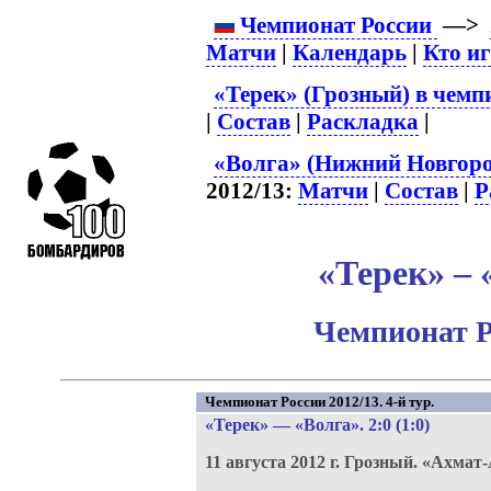
Чемпионат России
—>
Матчи
|
Календарь
|
Кто и
«Терек» (Грозный) в чемп
|
Состав
|
Раскладка
|
«Волга» (Нижний Новгоро
2012/13:
Матчи
|
Состав
|
Р
«Терек» – 
Чемпионат Р
Чемпионат России 2012/13. 4-й тур.
«Терек»
—
«Волга»
. 2:0 (1:0)
11 августа 2012 г.
Грозный.
«Ахмат-