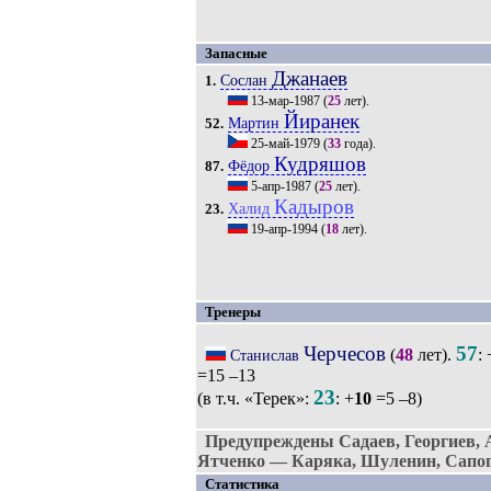
Запасные
Джанаев
Сослан
1.
13-мар-1987
(
25
лет).
Йиранек
Мартин
52.
25-май-1979
(
33
года).
Кудряшов
Фёдор
87.
5-апр-1987
(
25
лет).
Кадыров
Халид
23.
19-апр-1994
(
18
лет).
Тренеры
Черчесов
57
(
48
лет).
: 
Станислав
=15 –13
23
(в т.ч. «Терек»:
: +
10
=5 –8)
Предупреждены Садаев, Георгиев, А
Ятченко — Каряка, Шуленин, Сапо
Статистика