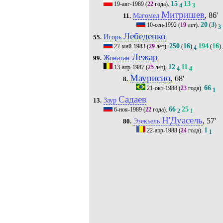
15
13
19-авг-1989
(
22
года).
4
3
Митришев
, 86'
Магомед
11.
20
3
10-сен-1992
(
19
лет).
(
)
3
Лебеденко
Игорь
55.
250
16
194
16
27-май-1983
(
29
лет).
(
)
(
)
4
Лежар
Жонатан
99.
12
11
13-апр-1987
(
25
лет).
4
4
Маурисио
, 68'
8.
66
21-окт-1988
(
23
года).
1
Садаев
Заур
13.
66
25
6-ноя-1989
(
22
года).
2
1
Н'Дуасель
, 57'
Эзекьель
80.
1
22-апр-1988
(
24
года).
1