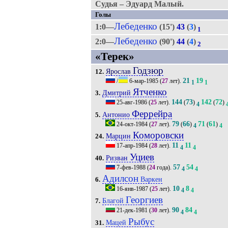
Судья – Эдуард Малый.
Голы
Лебеденко
1:0—
(15')
43
(
3
)
1
Лебеденко
2:0—
(90')
44
(
4
)
2
«Терек»
Годзюр
Ярослав
12.
21
19
/
6-мар-1985
(
27
лет).
1
1
Ятченко
Дмитрий
3.
144
73
142
72
25-авг-1986
(
25
лет).
(
)
(
)
4
Феррейра
Антонио
5.
79
66
71
61
24-окт-1984
(
27
лет).
(
)
(
)
4
4
Коморовски
Марцин
24.
11
11
17-апр-1984
(
28
лет).
4
4
Уциев
Ризван
40.
57
54
7-фев-1988
(
24
года).
4
4
Адилсон
Варкен
6.
10
8
16-янв-1987
(
25
лет).
4
4
Георгиев
Благой
7.
90
84
21-дек-1981
(
30
лет).
4
4
Рыбус
Мацей
31.