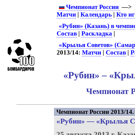
Чемпионат России
—>
Матчи
|
Календарь
|
Кто и
«Рубин» (Казань) в чемпи
Состав
|
Раскладка
|
«Крылья Советов» (Самар
2013/14:
Матчи
|
Состав
|
Р
«Рубин» – «Крыл
Чемпионат Р
Чемпионат России 2013/14. 
«Рубин»
—
«Крылья С
25 августа 2013 г.
Каза