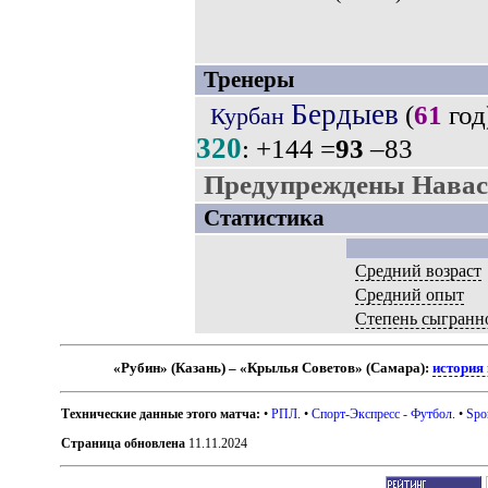
Тренеры
Бердыев
(
61
год
Курбан
320
: +144 =
93
–83
Предупреждены Навас
Статистика
Средний возраст
Средний опыт
Степень сыгранн
«Рубин» (Казань) – «Крылья Советов» (Самара):
история
Технические данные этого матча:
•
РПЛ
. •
Спорт-Экспресс - Футбол
. •
Spo
Страница обновлена
11.11.2024