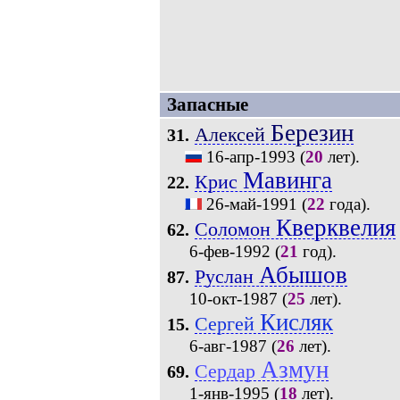
Запасные
Березин
Алексей
31.
16-апр-1993
(
20
лет).
Мавинга
Крис
22.
26-май-1991
(
22
года).
Кверквелия
Соломон
62.
6-фев-1992
(
21
год).
Абышов
Руслан
87.
10-окт-1987
(
25
лет).
Кисляк
Сергей
15.
6-авг-1987
(
26
лет).
Азмун
Сердар
69.
1-янв-1995
(
18
лет).