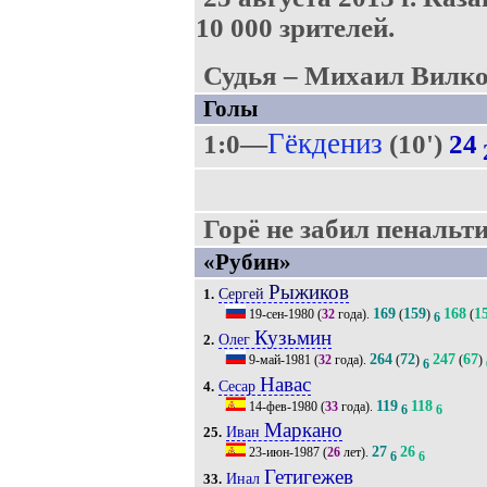
10 000 зрителей.
Судья – Михаил Вилко
Голы
Гёкдениз
1:0—
(10')
24
Горё не забил пенальти 
«Рубин»
Рыжиков
Сергей
1.
169
159
168
1
19-сен-1980
(
32
года).
(
)
(
6
Кузьмин
Олег
2.
264
72
247
67
9-май-1981
(
32
года).
(
)
(
)
6
Навас
Сесар
4.
119
118
14-фев-1980
(
33
года).
6
6
Маркано
Иван
25.
27
26
23-июн-1987
(
26
лет).
6
6
Гетигежев
Инал
33.