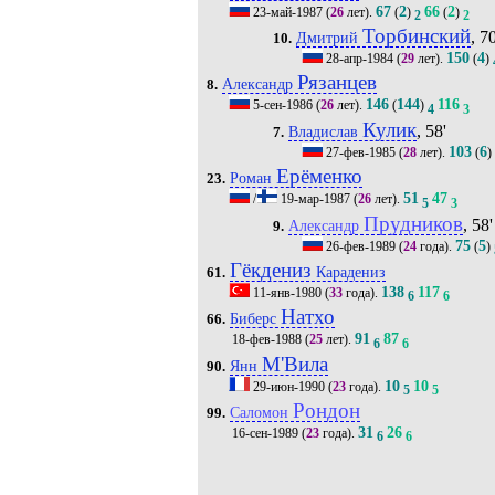
67
2
66
2
23-май-1987
(
26
лет).
(
)
(
)
2
2
Торбинский
, 70
Дмитрий
10.
150
4
28-апр-1984
(
29
лет).
(
)
Рязанцев
Александр
8.
146
144
116
5-сен-1986
(
26
лет).
(
)
4
3
Кулик
, 58'
Владислав
7.
103
6
27-фев-1985
(
28
лет).
(
)
Ерёменко
Роман
23.
51
47
/
19-мар-1987
(
26
лет).
5
3
Прудников
, 58'
Александр
9.
75
5
26-фев-1989
(
24
года).
(
)
Гёкдениз
Карадениз
61.
138
117
11-янв-1980
(
33
года).
6
6
Натхо
Биберс
66.
91
87
18-фев-1988
(
25
лет).
6
6
М'Вила
Янн
90.
10
10
29-июн-1990
(
23
года).
5
5
Рондон
Саломон
99.
31
26
16-сен-1989
(
23
года).
6
6