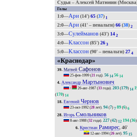
Судья – Алексей Матюнин (Москва)
Голы
Ари
1:0—
(14')
65
(
37
)
1
Ари
2:0—
(41' – пенальти)
66
(
38
)
2
Сулейманов
3:0—
(43')
14
2
Классон
4:0—
(85')
26
3
Классон
5:0—
(90' – пенальти)
27
4
«Краснодар»
Сафонов
Матвей
39.
56
56
25-фев-1999
(
21
год).
14
14
Мартынович
Александр
4.
203
179
1
/
26-авг-1987
(
33
года).
(
)
14
170
(
)
14
Чернов
Евгений
18.
94
7
89
6
23-окт-1992
(
28
лет).
(
)
(
)
7
6
Смольников
Игорь
28.
227
42
194
36
8-авг-1988
(
32
года).
(
)
(
)
12
Рамирес
, 46'
Кристиан
6.
95
12-авг-1994
(
26
лет).
15