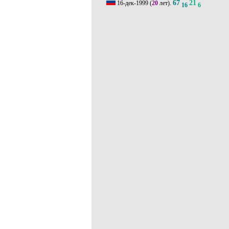
67
21
16-дек-1999
(
20
лет).
16
6