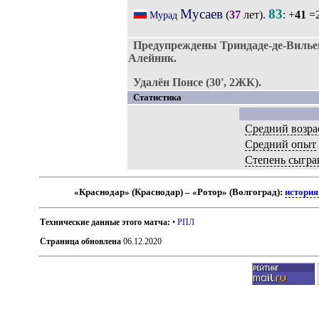
Мусаев
83
(
37
лет).
: +
41
=2
Мурад
Предупреждены Триндаде-де-Вилье
Алейник.
Удалён Понсе (30', 2ЖК).
Статистика
Средний возра
Средний опыт
Степень сыгра
«Краснодар» (Краснодар) – «Ротор» (Волгоград):
история
Технические данные этого матча:
•
РПЛ
Страница обновлена
06.12.2020