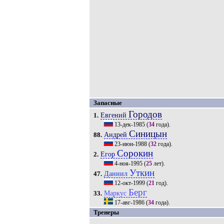
Запасные
Городов
Евгений
1.
13-дек-1985
(
34
года).
Синицын
Андрей
88.
23-июн-1988
(
32
года).
Сорокин
Егор
2.
4-ноя-1995
(
25
лет).
Уткин
Даниил
47.
12-окт-1999
(
21
год).
Берг
Маркус
33.
17-авг-1986
(
34
года).
Тренеры