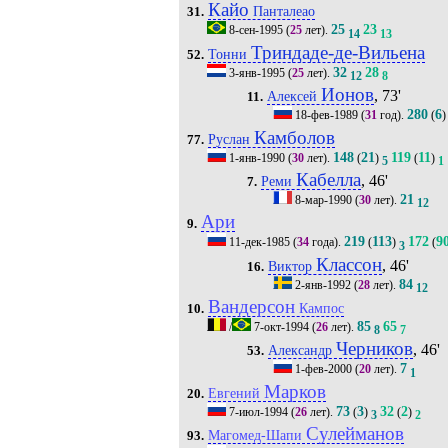
Кайо
Панталеао
31.
25
23
8-сен-1995
(
25
лет).
14
13
Триндаде-де-Вильена
Тонни
52.
32
28
3-янв-1995
(
25
лет).
12
8
Ионов
, 73'
Алексей
11.
280
6
18-фев-1989
(
31
год).
(
)
Камболов
Руслан
77.
148
21
119
11
1-янв-1990
(
30
лет).
(
)
(
)
5
1
Кабелла
, 46'
Реми
7.
21
8-мар-1990
(
30
лет).
12
Ари
9.
219
113
172
9
11-дек-1985
(
34
года).
(
)
(
3
Классон
, 46'
Виктор
16.
84
2-янв-1992
(
28
лет).
12
Вандерсон
Кампос
10.
85
65
/
7-окт-1994
(
26
лет).
8
7
Черников
, 46'
Александр
53.
7
1-фев-2000
(
20
лет).
1
Марков
Евгений
20.
73
3
32
2
7-июл-1994
(
26
лет).
(
)
(
)
3
2
Сулейманов
Магомед-Шапи
93.