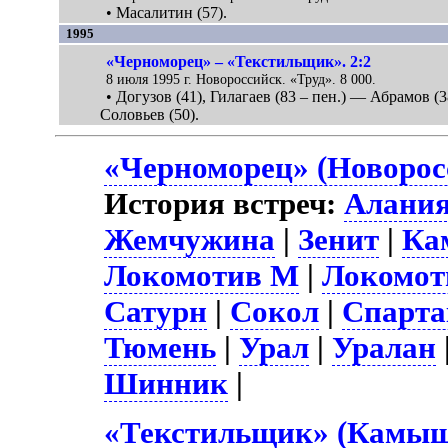
• Масалитин (57).
1995
«Черноморец» – «Текстильщик». 2:2
8 июля 1995 г. Новороссийск. «Труд». 8 000.
• Догузов (41), Гилагаев (83 – пен.) — Абрамов (3
Соловьев (50).
«Черноморец» (Новорос
История встреч:
Алани
Жемчужина
|
Зенит
|
Ка
Локомотив М
|
Локомот
Сатурн
|
Сокол
|
Спарт
Тюмень
|
Урал
|
Уралан
Шинник
|
«Текстильщик» (Камыши