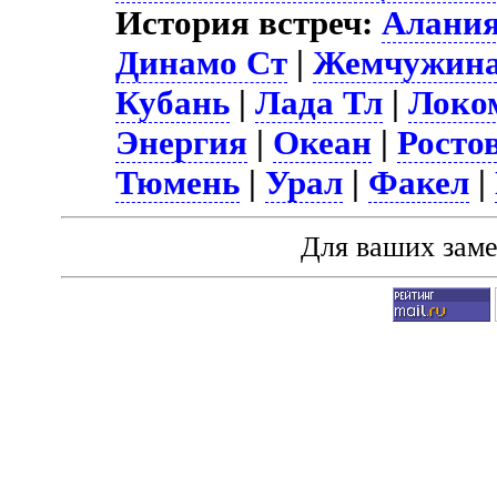
История встреч:
Алани
Динамо Ст
|
Жемчужин
Кубань
|
Лада Тл
|
Локо
Энергия
|
Океан
|
Росто
Тюмень
|
Урал
|
Факел
|
Для ваших зам