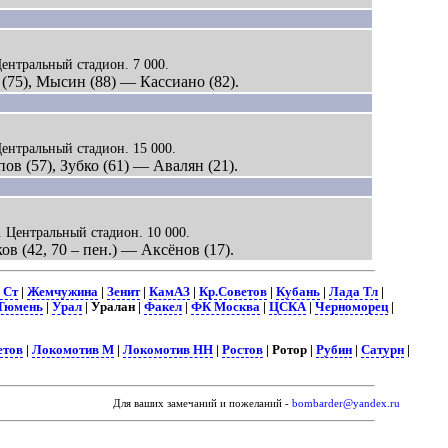
Центральный стадион. 7 000.
 (75), Мысин (88) — Кассиано (82).
Центральный стадион. 15 000.
пов (57), Зубко (61) — Авалян (21).
д. Центральный стадион. 10 000.
ов (42, 70 – пен.) — Аксёнов (17).
 Ст
|
Жемчужина
|
Зенит
|
КамАЗ
|
Кр.Советов
|
Кубань
|
Лада Тл
|
Тюмень
|
Урал
| Уралан |
Факел
|
ФК Москва
|
ЦСКА
|
Черноморец
|
етов
|
Локомотив М
|
Локомотив НН
|
Ростов
| Ротор |
Рубин
|
Сатурн
|
Для ваших замечаний и пожеланий -
bombarder@yandex.ru