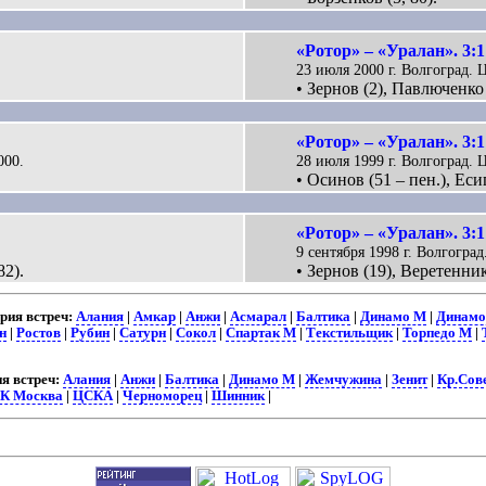
«Ротор» – «Уралан». 3:1
23 июля 2000 г. Волгоград. 
• Зернов (2), Павлюченко
«Ротор» – «Уралан». 3:1
000.
28 июля 1999 г. Волгоград. 
• Осинов (51 – пен.), Еси
«Ротор» – «Уралан». 3:1
9 сентября 1998 г. Волгогра
82).
• Зернов (19), Веретенник
ия встреч:
Алания
|
Амкар
|
Анжи
|
Асмарал
|
Балтика
|
Динамо М
|
Динамо
н
|
Ростов
|
Рубин
|
Сатурн
|
Сокол
|
Спартак М
|
Текстильщик
|
Торпедо М
|
я встреч:
Алания
|
Анжи
|
Балтика
|
Динамо М
|
Жемчужина
|
Зенит
|
Кр.Сов
К Москва
|
ЦСКА
|
Черноморец
|
Шинник
|