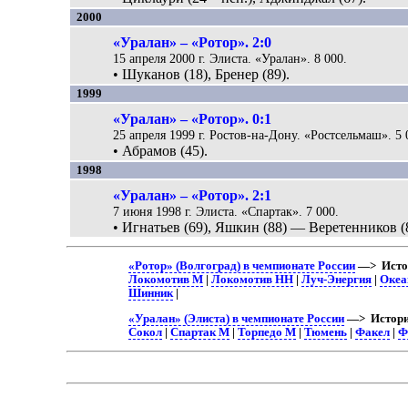
2000
«Уралан» – «Ротор». 2:0
15 апреля 2000 г. Элиста. «Уралан». 8 000.
• Шуканов (18), Бренер (89).
1999
«Уралан» – «Ротор». 0:1
25 апреля 1999 г. Ростов-на-Дону. «Ростсельмаш». 5 
• Абрамов (45).
1998
«Уралан» – «Ротор». 2:1
7 июня 1998 г. Элиста. «Спартак». 7 000.
• Игнатьев (69), Яшкин (88) — Веретенников (
«Ротор» (Волгоград) в чемпионате России
—> Истор
Локомотив М
|
Локомотив НН
|
Луч-Энергия
|
Океа
Шинник
|
«Уралан» (Элиста) в чемпионате России
—> Истори
Сокол
|
Спартак М
|
Торпедо М
|
Тюмень
|
Факел
|
Ф