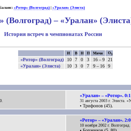
аланс:
«Ротор» (Волгоград)
|
«Уралан» (Элиста)
» (Волгоград) – «Уралан» (Элиста
История встреч в чемпионатах России
О
И
В
Н
П
Мячи
3
«Ротор» (Волгоград)
10
7
0
3
16 – 9
21
«Уралан» (Элиста)
10
3
0
7
9 – 16
9
«Уралан» – «Ротор». 0:1
0.
31 августа 2003 г. Элиста. «
• Трифонов (45).
«Ротор» – «Уралан». 2:0
10 ноября 2002 г. Волгоград
• Борзенков (5, 80).