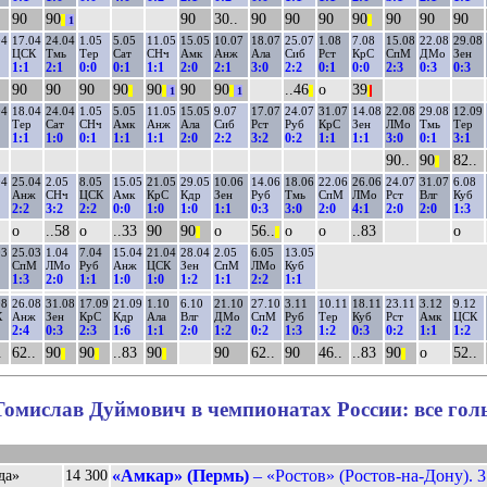
90
90
90
30..
90
90
90
90
90
90
90
||
1
||
04
17.04
24.04
1.05
5.05
11.05
15.05
10.07
18.07
25.07
1.08
7.08
15.08
22.08
29.08
ЦСК
Тмь
Тер
Сат
СНч
Амк
Анж
Ала
Сиб
Рст
КрС
СпМ
ДМо
Зен
1:1
2:1
0:0
0:1
1:1
2:0
2:1
3:0
2:2
0:1
0:0
2:3
0:3
0:3
90
90
90
90
90
90
90
..46
о
39
||
||
1
||
1
||
|
|
04
18.04
24.04
1.05
5.05
11.05
15.05
9.07
17.07
24.07
31.07
14.08
22.08
29.08
12.09
Тер
Сат
СНч
Амк
Анж
Ала
Сиб
Рст
Руб
КрС
Зен
ЛМо
Тмь
Тер
1:1
1:0
0:1
1:1
1:1
2:0
2:2
3:2
0:2
1:1
1:1
3:0
0:1
3:1
90..
90
82..
||
04
25.04
2.05
8.05
15.05
21.05
29.05
10.06
14.06
18.06
22.06
26.06
24.07
31.07
6.08
Анж
СНч
ЦСК
Амк
КрС
Кдр
Зен
Руб
Тмь
СпМ
ЛМо
Рст
Влг
Куб
2:2
3:2
2:2
0:0
1:0
1:0
1:1
0:3
3:0
2:0
4:1
2:0
2:0
1:3
о
..58
о
..33
90
90
о
56..
о
о
..83
о
||
||
03
25.03
1.04
7.04
15.04
21.04
28.04
2.05
6.05
13.05
СпМ
ЛМо
Руб
Анж
ЦСК
Зен
СпМ
ЛМо
Куб
1:3
2:0
1:1
1:0
1:0
1:2
1:1
2:2
1:1
08
26.08
31.08
17.09
21.09
1.10
6.10
21.10
27.10
3.11
10.11
18.11
23.11
3.12
9.12
К
Анж
Зен
КрС
Кдр
Ала
Влг
ДМо
СпМ
Руб
Тер
Куб
Рст
Амк
ЦСК
2:4
0:3
2:3
1:6
1:1
2:0
1:2
0:2
1:3
1:2
0:3
0:2
1:1
1:2
.
62..
90
90
..83
90
90
62..
90
46..
..83
90
о
52..
||
||
||
||
Томислав Дуймович в чемпионатах России: все гол
«Амкар» (Пермь)
– «Ростов» (Ростов-на-Дону). 3
да»
14 300