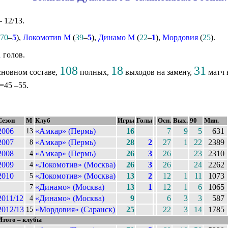
 12/13.
70
–
5
),
Локомотив М
(
39
–
5
),
Динамо М
(
22
–
1
),
Мордовия
(
25
).
1
голов.
108
18
31
сновном составе,
полных,
выходов на замену,
матч 
 =45 –55.
Сезон
М
Клуб
Игры
Голы
Осн.
Вых.
90
Мин.
2006
«Амкар» (Пермь)
16
7
9
5
631
13
2007
«Амкар» (Пермь)
28
2
27
1
22
2389
8
2008
«Амкар» (Пермь)
26
3
26
23
2310
4
2009
«Локомотив» (Москва)
26
3
26
24
2262
4
2010
«Локомотив» (Москва)
13
2
12
1
11
1073
5
«Динамо» (Москва)
13
1
12
1
6
1065
7
2011/12
«Динамо» (Москва)
9
6
3
3
587
4
2012/13
«Мордовия» (Саранск)
25
22
3
14
1785
15
Итого – клубы