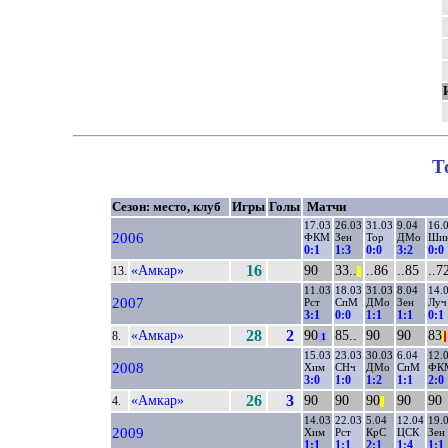
Т
Сезон: место, клуб
Игры
Голы
Матчи
17.03
26.03
31.03
9.04
16.
2006
ФКМ
Зен
Тор
ДМо
Ши
0:1
1:3
0:0
3:2
0:0
«Амкар»
16
90
33..
..86
..85
..7
13.
||
11.03
18.03
31.03
8.04
14.
2007
Рст
СпМ
ДМо
Зен
Луч
3:1
0:0
1:1
1:1
0:1
«Амкар»
28
2
90
85..
90
90
83
8.
1
|
|
15.03
23.03
30.03
6.04
12.
2008
Хим
СНч
ДМо
СпМ
ФК
3:0
1:0
1:2
1:1
2:0
«Амкар»
26
3
90
90
90
90
90
4.
||
14.03
22.03
5.04
12.04
19.
2009
Хим
Рст
КрС
ЦСК
Зен
1:1
1:1
2:1
1:4
1:1