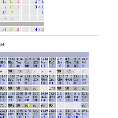
13
13
1
1
4
1
2
13
1
3
4
1
13
5
1
3
8
31
39
2
4
8
3
ны
17.09
24.09
30.09
14.10
21.10
25.10
29.10
4.11
8.11
18.11
26.11
ДМо
Шин
Тмь
Сат
ЦСК
Рст
КрС
Луч
СНч
ЛМо
Руб
0:0
1:0
3:1
1:0
0:0
1:1
1:0
1:3
1:0
1:3
0:1
о
90
..90
..90
о
о
о
90
..89
о
о
||
12.08
18.08
26.08
1.09
23.09
29.09
6.10
21.10
27.10
3.11
11.11
Тмь
КрС
Куб
Руб
ЦСК
ЛМо
Хим
СНч
ФКМ
Сат
Рст
1:0
4:1
1:1
2:1
0:1
1:0
0:1
1:1
1:3
3:1
0:2
90
90
90
90
90..
..73
90
90
90
90
||
31.08
14.09
20.09
28.09
5.10
19.10
26.10
2.11
9.11
16.11
22.11
Руб
Шин
КрС
Сат
Тер
ЦСК
ЛМо
Луч
Зен
Тмь
Хим
1:2
2:1
1:0
0:0
0:0
1:4
0:0
1:0
1:1
1:0
3:1
71..
90
90
90
90
90
90
90
1
||
||
29.08
13.09
19.09
27.09
4.10
18.10
24.10
1.11
8.11
21.11
29.11
Куб
СНч
ФКМ
Тер
Руб
СпМ
Сат
Тмь
Амк
ДМо
Хим
4:1
1:0
1:0
1:2
2:1
0:3
2:2
3:1
1:0
2:0
3:1