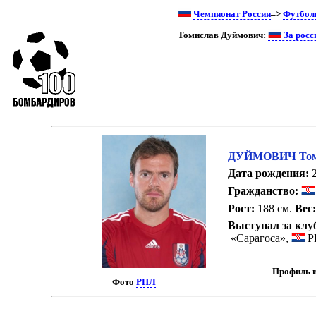
Чемпионат России
–>
Футбол
Томислав Дуймович:
За росс
ДУЙМОВИЧ Том
Дата рождения:
2
Гражданство:
Рост:
188 см.
Вес
Выступал за клу
«Сарагоса»,
Р
Профиль и
Фото
РПЛ