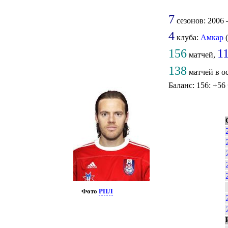
7
сезонов: 2006 –
4
клуба:
Амкар
(
156
1
матчей,
138
матчей в о
Баланс: 156: +56
Фото
РПЛ