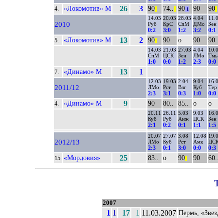
«Локомотив» М
26
3
90
74..
90
90
90
4.
||
||
1
||
14.03
20.03
28.03
4.04
11.
2010
Руб
КрС
СпМ
ДМо
Зен
0:2
3:0
1:2
3:2
0:1
«Локомотив» М
13
2
90
90
о
90
90
5.
||
14.03
21.03
27.03
4.04
10.
СпМ
ЦСК
Зен
ЛМо
Тмь
1:0
0:0
1:2
2:3
0:0
«Динамо» М
13
1
7.
12.03
19.03
2.04
9.04
16.
2011/12
ЛМо
Рст
Влг
Куб
Тер
2:3
3:1
0:3
1:0
0:0
«Динамо» М
9
90
80..
85..
о
о
4.
20.11
26.11
5.03
9.03
16.
Куб
Руб
Анж
ЦСК
Зен
2:1
0:2
0:1
1:1
1:5
20.07
27.07
3.08
12.08
19.
2012/13
ЛМо
Куб
Рст
Амк
ЦС
2:3
0:1
3:0
0:0
0:3
«Мордовия»
25
83..
о
90
90
60.
15.
||
2007
1
1
17
1
11.03.2007
Пермь, «Звез