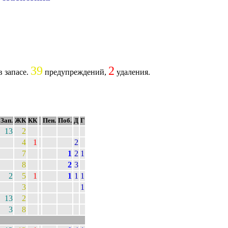
39
2
в запасе.
предупреждений,
удаления.
Зап.
ЖК
КК
Пен.
Поб.
Д
Г
13
2
4
1
2
7
1
2
1
8
2
3
2
5
1
1
1
1
3
1
13
2
3
8