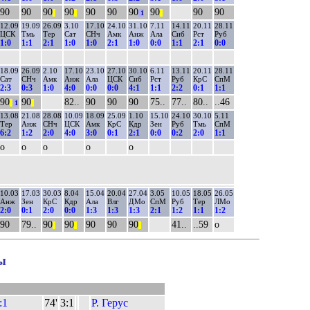
90
90
90
90
90
90
90
90
90
90
||
||
1
||
12.09
19.09
26.09
3.10
17.10
24.10
31.10
7.11
14.11
20.11
28.11
ЦСК
Тмь
Тер
Сат
СНч
Амк
Анж
Ала
Сиб
Рст
Руб
1:0
1:1
2:1
1:0
1:0
2:1
1:0
0:0
1:1
2:1
0:0
18.09
26.09
2.10
17.10
23.10
27.10
30.10
6.11
13.11
20.11
28.11
Сат
СНч
Амк
Анж
Ала
ЦСК
Сиб
Рст
Руб
КрС
СпМ
2:3
0:3
1:0
4:0
0:0
0:0
4:1
1:1
2:2
0:1
1:1
90
90
82..
90
90
90
75..
77..
80..
..46
||
1
||
13.08
21.08
28.08
10.09
18.09
25.09
1.10
15.10
24.10
30.10
5.11
Тер
Анж
СНч
ЦСК
Амк
КрС
Кдр
Зен
Руб
Тмь
СпМ
6:2
1:2
2:0
4:0
3:0
0:1
2:1
0:0
0:2
2:0
1:1
о
о
о
о
о
10.03
17.03
30.03
8.04
15.04
20.04
27.04
3.05
10.05
18.05
26.05
Анж
Зен
КрС
Кдр
Ала
Влг
ДМо
СпМ
Руб
Тер
ЛМо
2:0
0:1
2:0
0:0
1:3
1:3
1:3
2:1
1:2
1:1
1:2
90
79..
90
90
90
90
90
41..
..59
о
||
||
||
ы
:1
74'
3:1
Р. Герус