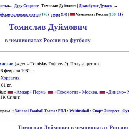
исты
:... |
Дуду Сеаренсе
| Томислав Дуймович |
Джамбулат Дулаев
| ...
ийские команды: матчи
(
170
) |
голы
(
14
) |
Чемпионат России (
156
–
11
) |
Томислав Дуймович
в чемпионатах России по футболу
ислав
(
хорв.
– Tomislav Dujmović). Полузащитник.
6 февраля 1981 г.
Хорватия
.
:
81 кг.
бы:
«Амкар» Пермь
,
«Локомотив» Москва
,
«Динамо» 
НК Сплит.
грока:
•
National Football Teams
•
РПЛ
•
Weltfussball
•
Спорт-Экспресс - Фу
Томислав Дуймович в чемпионатах России: