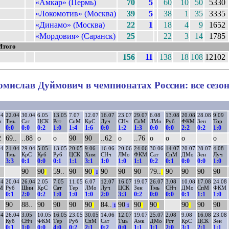
«Амкар» (Пермь)
70
5
60
10
50
5330
«Локомотив» (Москва)
39
5
38
1
35
3335
«Динамо» (Москва)
22
1
18
4
9
1652
«Мордовия» (Саранск)
25
22
3
14
1785
Итого
156
11
138
18
108
12102
омислав Дуймович в чемпионатах России: все сезо
04
22.04
30.04
6.05
13.05
7.07
12.07
16.07
23.07
29.07
6.08
13.08
20.08
28.08
9.09
н
Тмь
Сат
ЦСК
Рст
СпМ
КрС
Луч
СНч
СпМ
ЛМо
Руб
ФКМ
Зен
Тор
0:0
0:0
0:2
1:0
1:4
1:6
0:0
1:2
1:3
0:0
0:0
2:2
0:2
1:0
2
69..
..88
о
о
90
90
..62
о
..76
о
о
о
о
04
21.04
29.04
5.05
13.05
20.05
9.06
16.06
20.06
24.06
30.06
14.07
20.07
28.07
4.08
Тмь
КрС
Куб
Руб
ЦСК
Хим
СНч
ЛМо
ФКМ
Сат
СпМ
ДМо
Зен
Луч
3:3
0:1
0:0
0:1
1:1
3:1
1:0
1:0
1:1
0:2
0:1
0:0
0:0
1:0
90
90
59..
90
90
90
90
90
79..
90
90
90
90
||
||
1
||
04
20.04
26.04
2.05
7.05
11.05
6.07
12.07
16.07
19.07
26.07
3.08
10.08
17.08
24.08
М
Руб
Шин
КрС
Сат
Тер
ЛМо
Луч
ЦСК
Зен
Тмь
СНч
ДМо
СпМ
ФКМ
0:1
2:0
0:2
1:0
1:0
1:0
2:0
3:3
0:2
0:0
0:0
0:1
1:1
1:0
90
88..
90
90
90
90
84..
90
90
90
90
90
90
||
1
1
||
||
||
04
26.04
3.05
10.05
16.05
23.05
30.05
14.06
12.07
19.07
25.07
2.08
9.08
16.08
23.08
Куб
СНч
ФКМ
Тер
Руб
СпМ
Сат
Тмь
Амк
ДМо
Рст
КрС
ЦСК
Зен
0:1
1:0
0:0
4:0
0:2
2:1
0:2
0:0
1:1
1:1
2:0
3:1
2:1
1:1