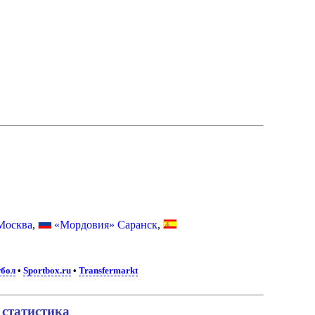
Москва
,
«Мордовия» Саранск
,
тбол
•
Sportbox.ru
•
Transfermarkt
 статистика