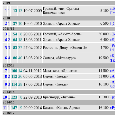
2009
«Т
Грозный, «им. Султана
1
1
13
13
19.07.2009
8 100
Билимханова»
Пет
2010
2
1
37
10
10.05.2010
ЦС
Химки, «Арена Химки»
6 500
2011/12
3
1
54
8
20.05.2011
«Т
Грозный, «Ахмат-Арена»
30 000
4
2
64
18
13.08.2011
«Д
Химки, «Арена Химки»
6 400
«Р
5
3
83
37
27.04.2012
Ростов-на-Дону, «Олимп-2»
4 700
1:1
«К
6
4
86
40
13.05.2012
Самара, «Металлург»
19 500
(Г
2012/13
7
1
100
14
04.11.2012
«А
Махачкала, «Динамо»
14 500
8
2
112
26
05.05.2013
«А
Пермь, «Звезда»
11 800
«А
9
3
114
28
17.05.2013
Пермь, «Звезда»
16 100
3:2
2013/14
10
1
123
8
22.09.2013
«К
Краснодар, «Кубань»
15 300
2014/15
11
1
147
9
29.09.2014
«Р
Казань, «Казань-Арена»
16 100
2016/17