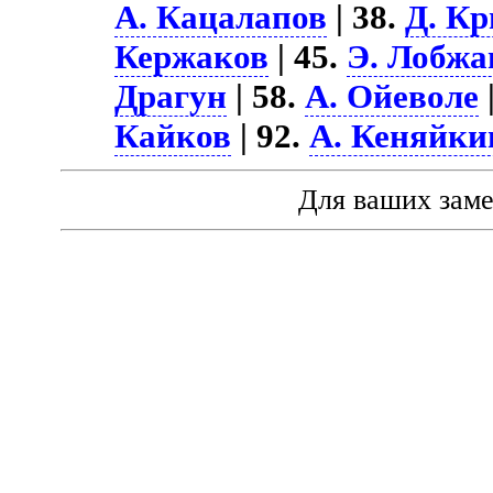
А. Кацалапов
| 38.
Д. К
Кержаков
| 45.
Э. Лобжа
Драгун
| 58.
А. Ойеволе
Кайков
| 92.
А. Кеняйки
Для ваших зам