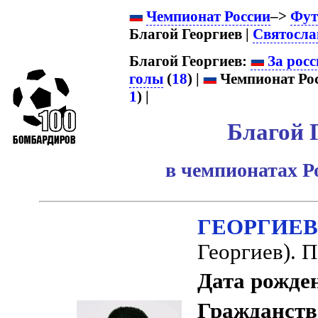
Чемпионат России
–>
Фут
Благой Георгиев |
Святосла
Благой Георгиев:
За росс
голы
(
18
) |
Чемпионат Рос
1
) |
Благой 
в чемпионатах Р
ГЕОРГИЕВ 
Георгиев). 
Дата рожде
Гражданств