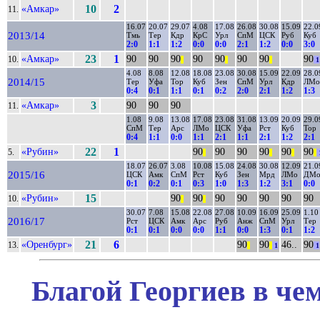
«Амкар»
10
2
11.
16.07
20.07
29.07
4.08
17.08
26.08
30.08
15.09
22.0
2013/14
Тмь
Тер
Кдр
КрС
Урл
СпМ
ЦСК
Руб
Куб
2:0
1:1
1:2
0:0
0:0
2:1
1:2
0:0
3:0
«Амкар»
23
1
90
90
90
90
90
90
90
90
10.
||
||
||
1
4.08
8.08
12.08
18.08
23.08
30.08
15.09
22.09
28.0
2014/15
Тер
Уфа
Тор
Куб
Зен
СпМ
Урл
Кдр
ЛМо
0:4
0:1
1:1
0:1
0:2
2:0
2:1
1:2
1:3
«Амкар»
3
90
90
90
11.
1.08
9.08
13.08
17.08
23.08
31.08
13.09
20.09
29.0
СпМ
Тер
Арс
ЛМо
ЦСК
Уфа
Рст
Куб
Тор
0:4
1:1
0:0
1:1
2:1
1:1
2:1
1:2
2:1
«Рубин»
22
1
90
90
90
90
90
90
5.
||
||
||
||
18.07
26.07
3.08
10.08
15.08
24.08
30.08
12.09
21.0
2015/16
ЦСК
Амк
СпМ
Рст
Куб
Зен
Мрд
ЛМо
ДМ
0:1
0:2
0:1
0:3
1:0
1:3
1:2
3:1
0:0
«Рубин»
15
90
90
90
90
90
90
90
10.
||
||
30.07
7.08
15.08
22.08
27.08
10.09
16.09
25.09
1.10
2016/17
Рст
ЦСК
Амк
Арс
Руб
Анж
СпМ
Урл
Тер
0:1
0:1
0:0
0:0
1:1
0:0
1:3
0:1
1:2
«Оренбург»
21
6
90
90
46..
90
13.
||
||
1
1
Благой Георгиев в че