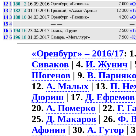
12
1
180
2
16.09.2016
«О
Оренбург, «Газовик»
7 000
13
2
182
4
01.10.2016
«Т
Грозный, «Ахмат-Арена»
12 300
14
3
188
10
04.03.2017
«О
Оренбург, «Газовик»
4 200
15
4
––||––
––|
16
5
194
16
23.04.2017
«Т
Томск, «Труд»
2 500
17
6
196
18
01.05.2017
«К
Самара, «Металлург»
7 900
«Оренбург» – 2016/17
: 1
Сиваков
| 4.
И. Жунич
| 
Шогенов
| 9.
В. Парняк
12.
А. Малых
| 13.
П. Не
Дюриш
| 17.
Д. Ефремов
20.
А. Померко
| 22.
Г. Г
25.
Д. Макаров
| 26.
Ф. 
Афонин
| 30.
А. Гутор
| 