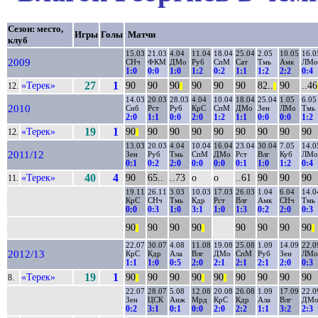
Сезон: место,
Игры
Голы
Матчи
клуб
15.03
21.03
4.04
11.04
18.04
25.04
2.05
10.05
16.0
2009
СНч
ФКМ
ДМо
Руб
СпМ
Сат
Тмь
Амк
ЛМо
1:0
0:0
1:0
1:2
0:2
1:1
1:2
2:2
0:4
«Терек»
27
1
90
90
90
90
90
90
82..
90
..46
12.
||
||
14.03
20.03
28.03
4.04
10.04
18.04
25.04
1.05
6.05
2010
Сиб
Рст
Руб
КрС
СпМ
ДМо
Зен
ЛМо
Тмь
2:0
1:1
0:0
2:0
1:2
1:1
0:0
0:0
1:2
«Терек»
19
1
90
90
90
90
90
90
90
90
90
12.
||
13.03
20.03
4.04
10.04
16.04
23.04
30.04
7.05
14.0
2011/12
Зен
Руб
Тмь
СпМ
ДМо
Рст
Влг
Куб
ЛМо
0:1
0:2
2:0
0:0
0:0
0:1
1:0
1:2
0:4
«Терек»
40
4
90
65..
..73
о
о
..61
90
90
90
11.
19.11
26.11
3.03
10.03
17.03
26.03
1.04
6.04
14.0
КрС
СНч
Тмь
Кдр
Рст
Влг
Амк
СНч
Тмь
0:0
0:3
1:0
3:1
1:0
1:3
0:2
2:0
0:3
90
90
90
90
90
90
90
90
||
||
||
22.07
30.07
4.08
11.08
19.08
25.08
1.09
14.09
22.0
2012/13
КрС
Кдр
Ала
Влг
ДМо
СпМ
Руб
Зен
ЛМо
1:1
1:0
0:5
2:0
2:1
2:1
2:1
2:0
0:3
«Терек»
19
1
90
90
90
90
90
90
90
90
90
8.
||
||
||
22.07
28.07
5.08
12.08
20.08
26.08
1.09
17.09
22.0
Зен
ЦСК
Анж
Мрд
КрС
Кдр
Ала
Влг
ДМ
0:2
3:1
0:1
0:0
2:0
2:2
1:1
3:2
2:3