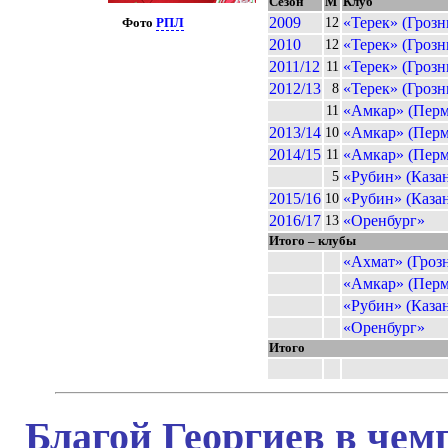
Сезон
М
Клуб
2009
«Терек» (Гроз
12
Фото
РПЛ
2010
«Терек» (Гроз
12
2011/12
«Терек» (Гроз
11
2012/13
«Терек» (Гроз
8
«Амкар» (Перм
11
2013/14
«Амкар» (Перм
10
2014/15
«Амкар» (Перм
11
«Рубин» (Казан
5
2015/16
«Рубин» (Казан
10
2016/17
«Оренбург»
13
Итого – клубы
«Ахмат» (Гроз
«Амкар» (Перм
«Рубин» (Казан
«Оренбург»
Итого
Благой Георгиев в чем