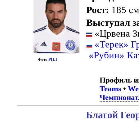
Рост:
185 с
Выступал з
«Црвена Зв
«Терек» Г
«Рубин» Ка
Фото
РПЛ
Профиль и
Teams
•
Wel
Чемпионат
Благой Гео