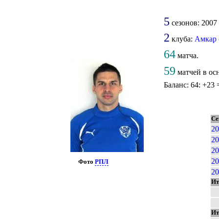
5
сезонов: 2007 
2
клуба:
Амкар
64
матча.
59
матчей в ос
Баланс: 64: +23 
Се
20
20
20
20
Фото
РПЛ
20
Ит
Ит