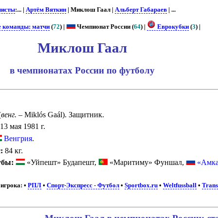
листы
:... |
Артём Вяткин
| Миклош Гаал |
Альберт Габараев
| ...
е команды: матчи
(
72
) |
Чемпионат России (
64
) |
Еврокубки
(
3
) |
Миклош Гаал
в чемпионатах России по футболу
(
венг.
– Miklós Gaál). Защитник.
13 мая 1981 г.
Венгрия
.
:
84 кг.
убы:
«Уйпешт» Будапешт,
«Маритиму» Фуншал,
«Амка
игрока:
•
РПЛ
•
Спорт-Экспресс - Футбол
•
Sportbox.ru
•
Weltfussball
•
Trans