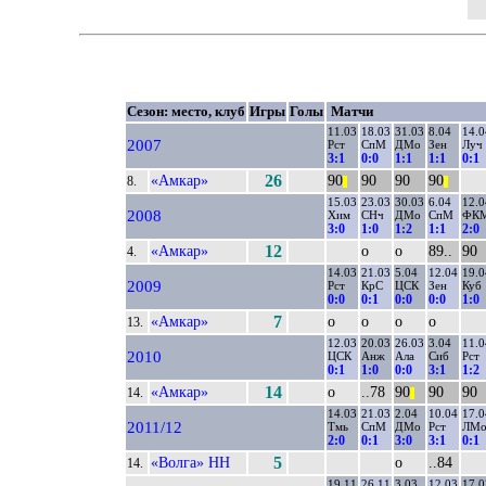
Сезон: место, клуб
Игры
Голы
Матчи
11.03
18.03
31.03
8.04
14.0
2007
Рст
СпМ
ДМо
Зен
Луч
3:1
0:0
1:1
1:1
0:1
«Амкар»
26
90
90
90
90
8.
||
||
15.03
23.03
30.03
6.04
12.0
2008
Хим
СНч
ДМо
СпМ
ФК
3:0
1:0
1:2
1:1
2:0
«Амкар»
12
о
о
89..
90
4.
14.03
21.03
5.04
12.04
19.0
2009
Рст
КрС
ЦСК
Зен
Куб
0:0
0:1
0:0
0:0
1:0
«Амкар»
7
о
о
о
о
13.
12.03
20.03
26.03
3.04
11.0
2010
ЦСК
Анж
Ала
Сиб
Рст
0:1
1:0
0:0
3:1
1:2
«Амкар»
14
о
..78
90
90
90
14.
||
14.03
21.03
2.04
10.04
17.0
2011/12
Тмь
СпМ
ДМо
Рст
ЛМ
2:0
0:1
3:0
3:1
0:1
«Волга» НН
5
о
..84
14.
19.11
26.11
3.03
12.03
17.0