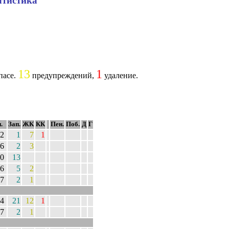
атистика
13
1
пасе.
предупреждений,
удаление.
.
Зап.
ЖК
КК
Пен.
Поб.
Д
Г
2
1
7
1
6
2
3
0
13
6
5
2
7
2
1
4
21
12
1
7
2
1