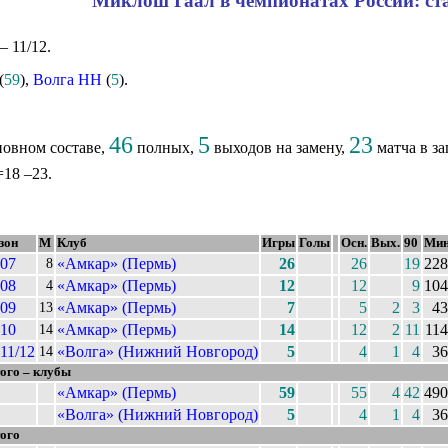
Миклош Гаал в чемпионатах России: ст
– 11/12.
(
59
),
Волга НН
(
5
).
46
5
23
новном составе,
полных,
выходов на замену,
матча в за
=18 –23.
зон
М
Клуб
Игры
Голы
Осн.
Вых.
90
Мин
07
«Амкар» (Пермь)
26
26
19
228
8
08
«Амкар» (Пермь)
12
12
9
104
4
09
«Амкар» (Пермь)
7
5
2
3
43
13
10
«Амкар» (Пермь)
14
12
2
11
114
14
11/12
«Волга» (Нижний Новгород)
5
4
1
4
36
14
ого – клубы
«Амкар» (Пермь)
59
55
4
42
490
«Волга» (Нижний Новгород)
5
4
1
4
36
ого