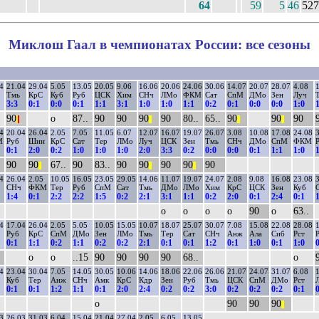
64
59
5
46
527
Миклош Гаал в чемпионатах России: все сезоны
4
21.04
29.04
5.05
13.05
20.05
9.06
16.06
20.06
24.06
30.06
14.07
20.07
28.07
4.08
1
Тмь
КрС
Куб
Руб
ЦСК
Хим
СНч
ЛМо
ФКМ
Сат
СпМ
ДМо
Зен
Луч
3:3
0:1
0:0
0:1
1:1
3:1
1:0
1:0
1:1
0:2
0:1
0:0
0:0
1:0
1
90
о
87..
90
90
90
90
80..
65..
90
90
90
|
|
||
||
||
4
20.04
26.04
2.05
7.05
11.05
6.07
12.07
16.07
19.07
26.07
3.08
10.08
17.08
24.08
3
М
Руб
Шин
КрС
Сат
Тер
ЛМо
Луч
ЦСК
Зен
Тмь
СНч
ДМо
СпМ
ФКМ
0:1
2:0
0:2
1:0
1:0
1:0
2:0
3:3
0:2
0:0
0:0
0:1
1:1
1:0
1
90
90
67..
90
83..
90
90
90
90
90
||
||
||
4
26.04
2.05
10.05
16.05
23.05
29.05
14.06
11.07
19.07
24.07
2.08
9.08
16.08
23.08
3
СНч
ФКМ
Тер
Руб
СпМ
Сат
Тмь
ДМо
ЛМо
Хим
КрС
ЦСК
Зен
Куб
1:4
0:1
2:2
2:2
1:5
0:2
2:1
3:1
1:1
0:2
2:0
0:1
2:4
0:1
1
о
о
о
о
90
о
63..
4
17.04
26.04
2.05
5.05
10.05
15.05
10.07
18.07
25.07
30.07
7.08
15.08
22.08
28.08
1
Руб
КрС
СпМ
ДМо
Зен
ЛМо
Тмь
Тер
Сат
СНч
Анж
Ала
Сиб
Рст
0:1
1:1
0:2
1:1
0:2
0:2
2:1
0:1
0:1
1:2
0:1
1:0
0:1
1:0
0
о
о
..15
90
90
90
90
68..
о
4
23.04
30.04
7.05
14.05
30.05
10.06
14.06
18.06
22.06
26.06
21.07
24.07
31.07
6.08
1
о
Куб
Тер
Анж
СНч
Амк
КрС
Кдр
Зен
Руб
Тмь
ЦСК
СпМ
ДМо
Рст
0:1
0:1
1:2
1:1
0:1
2:0
2:4
0:2
0:2
3:0
0:2
0:2
0:2
0:1
0
о
90
90
90
||
3
26.03
31.03
6.04
15.04
21.04
27.04
2.05
6.05
13.05