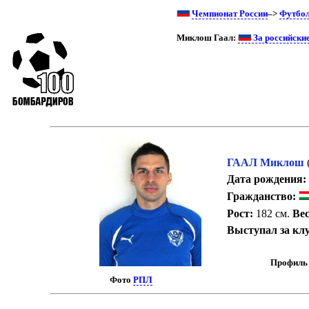
Чемпионат России
–>
Футбо
Миклош Гаал:
За российски
ГААЛ Миклош
Дата рождения:
Гражданство:
Рост:
182 см.
Вес
Выступал за кл
Профиль 
Фото
РПЛ