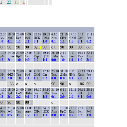
1
23
13
1
2.08
18.08
26.08
1.09
23.09
29.09
6.10
21.10
27.10
3.11
11.11
Тмь
КрС
Куб
Руб
ЦСК
ЛМо
Хим
СНч
ФКМ
Сат
Рст
:0
4:1
1:1
2:1
0:1
1:0
0:1
1:1
1:3
3:1
0:2
90
90
90
90
82..
90
87..
90
90
90
88..
||
||
1.08
14.09
20.09
28.09
5.10
19.10
26.10
2.11
9.11
16.11
22.11
Руб
Шин
КрС
Сат
Тер
ЦСК
ЛМо
Луч
Зен
Тмь
Хим
:2
2:1
1:0
0:0
0:0
1:4
0:0
1:0
1:1
1:0
3:1
1.08
12.09
20.09
25.09
4.10
17.10
25.10
31.10
8.11
21.11
29.11
СНч
ФКМ
Тер
Руб
СпМ
Сат
Тмь
ДМо
ЛМо
Хим
Рст
:2
2:0
1:0
2:1
1:2
0:2
0:0
0:0
0:1
2:0
1:1
..66
о
о
о
90
90
о
..86
69..
1.09
18.09
24.09
2.10
16.10
24.10
31.10
6.11
12.11
20.11
28.11
Руб
КрС
СпМ
ДМо
Зен
ЛМо
Тмь
Тер
Сат
СНч
ЦСК
:3
2:1
2:2
0:1
0:2
1:2
0:1
2:0
2:2
3:1
0:0
90
90
90
90
о
||
4.08
21.08
27.08
11.09
17.09
24.09
1.10
15.10
22.10
27.10
6.11
ЛМо
Куб
Тер
Анж
СНч
ЦСК
Амк
КрС
Кдр
Зен
Руб
:0
0:5
3:1
1:2
1:0
1:3
0:0
0:0
0:2
0:3
1:0