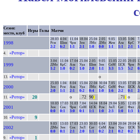
с
Сезон:
Игры
Голы
Матчи
место, клуб
28.03
4.04
11.04
18.04
25.04
2.05
9.05
13.05
3.06
7
1998
Рсм
Шин
Чрм
Зен
ЛМо
ДМо
Жем
Ала
КрС
У
2:2
6:2
1:1
2:1
1:0
0:0
1:1
1:1
2:1
1
«Ротор»
4.
3.04
11.04
17.04
25.04
2.05
9.05
15.05
22.05
29.05
1
1999
ДМо
КрС
Ала
Ура
Шин
Зен
СпМ
ЦСК
Чрм
Р
1:2
1:0
0:2
1:0
2:0
1:1
3:3
1:5
5:2
0
«Ротор»
о
13.
25.03
1.04
8.04
15.04
22.04
30.04
7.05
13.05
17.05
2
2000
Зен
Рсм
Ала
Ура
ЛМо
КрС
СпМ
Фкл
ЦСК
А
2:0
1:1
2:1
0:2
0:4
1:0
1:6
2:2
0:1
2
«Ротор»
20
о
..72
90
..71
о
.
11.
||
||
10.03
17.03
31.03
7.04
14.04
18.04
29.04
5.05
12.05
1
2001
Зен
Сок
Чрм
СпМ
ЦСК
Рсм
ЗиЛ
Сат
Фкл
Д
0:0
0:1
3:0
0:1
1:1
1:0
2:3
1:0
1:3
1
«Ротор»
9
10.
9.03
13.03
17.03
23.03
30.03
6.04
13.04
20.04
29.04
4
2002
ДМо
Зен
Сок
ЗиЛ
Сат
СпМ
Ала
Ура
ЦСК
Т
0:0
0:1
2:1
2:0
1:1
0:2
2:1
0:2
0:2
1
«Ротор»
1
9.