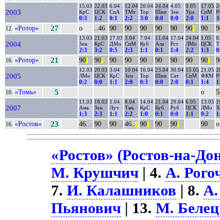
15.03
22.03
6.04
12.04
20.04
24.04
4.05
9.05
17.05
2
2003
КрС
ЦСК
СпА
ТМт
Тор
Шин
Зен
Ура
СпМ
Р
0:3
1:2
0:1
2:2
3:0
0:0
0:0
2:0
1:1
3
«Ротор»
27
о
..46
90
90
90
90
90
90
90
9
12.
||
13.03
21.03
27.03
3.04
7.04
11.04
17.04
24.04
1.05
8
2004
Зен
КрС
ДМо
СпМ
Куб
Ала
Рст
ЛМо
ЦСК
Т
2:3
3:2
0:5
2:3
1:1
0:1
1:4
2:2
1:3
0
«Ротор»
21
90
90
90
90
90
90
90
90
90
9
16.
||
||
||
12.03
20.03
3.04
10.04
16.04
23.04
30.04
15.05
21.05
2
2005
ЛМо
ЦСК
КрС
Зен
Тор
Шин
Сат
СпМ
ФКМ
Р
0:2
0:0
1:1
2:0
0:3
0:0
2:0
0:1
1:4
1
«Томь»
5
о
5
10.
11.03
18.03
1.04
8.04
14.04
21.04
29.04
6.05
13.05
1
2007
Амк
Зен
Луч
Тмь
КрС
Куб
Руб
ЦСК
ЛМо
Х
1:3
2:3
1:1
2:2
1:0
0:1
0:0
1:1
0:2
1
«Ростов»
23
46..
90
90
46..
90
90
90
90
о
16.
||
||
||
«Ростов» (Ростов-на-Дон
М. Крушчич
| 4.
А. Рого
7.
И. Калашников
| 8.
А.
Пьянович
| 13.
М. Беле