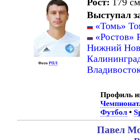
Рост:
179 с
Выступал з
«Томь» То
«Ростов» 
Нижний Нов
Калинингра
Фото
РПЛ
Владивосто
Профиль и
Чемпионат
Футбол
•
S
Павел Мо