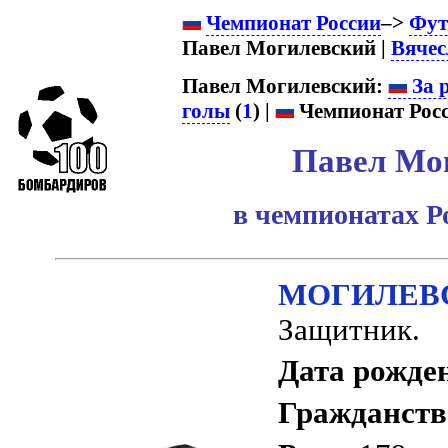
Чемпионат России
–>
Фут
Павел Могилевский |
Вяче
Павел Могилевский:
За 
голы
(
1
) |
Чемпионат Росс
Павел Мо
в чемпионатах Р
МОГИЛЕВС
Защитник.
Дата рожде
Гражданств