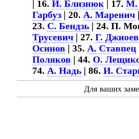
| 16.
И. Близнюк
| 17.
М.
Гарбуз
| 20.
А. Маренич
23.
С. Бендзь
| 24. П. Мо
Трусевич
| 27.
Г. Джиоев
Осинов
| 35.
А. Ставпец
Поляков
| 44.
О. Лещик
74.
А. Надь
| 86.
И. Стар
Для ваших зам