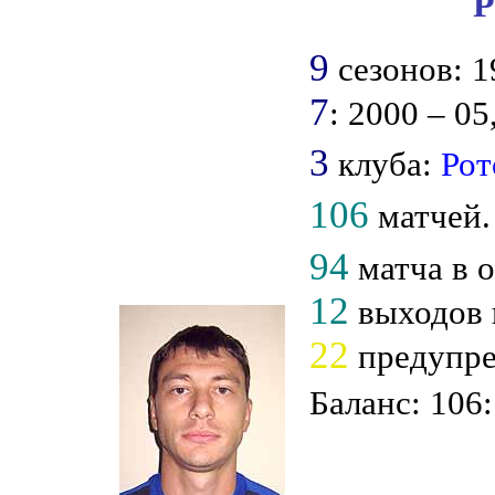
Р
9
сезонов: 19
7
: 2000 – 05
3
клуба:
Рот
106
матчей.
94
матча в 
12
выходов 
22
предупр
Баланс: 106: