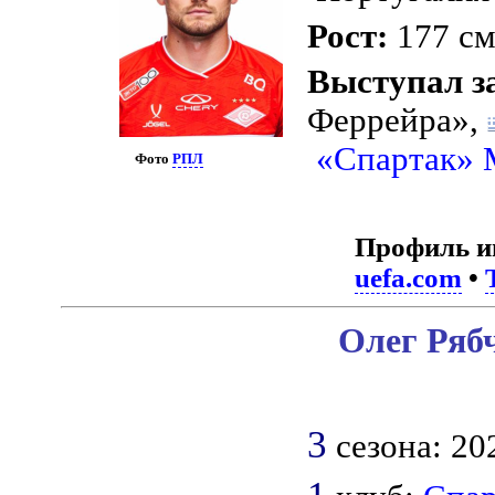
Рост:
177 с
Выступал з
Феррейра»,
«Спартак» 
Фото
РПЛ
Профиль и
uefa.com
•
Олег Рябч
3
сезона: 202