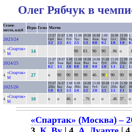
Олег Рябчук в чемпи
Сезон:
Игры
Голы
Матчи
место, клуб
23.07
31.07
5.08
11.08
20.08
26.08
2.09
16.09
23.09
1.
2023/24
Орб
Бал
Руб
Урл
Зен
Ахм
Кдр
Соч
ДМо
К
3:2
2:1
4:1
2:3
1:3
0:0
0:2
1:0
1:0
0:
«Спартак»
14
90
83..
90
90
..86
о
..
5.
М
21.07
28.07
5.08
11.08
18.08
24.08
31.08
15.09
22.09
28
2024/25
Орб
Хим
КрС
Ахм
Фкл
Зен
Руб
ДМх
ДМо
Л
0:2
3:1
3:0
0:0
3:0
0:0
1:0
1:1
2:2
1:
«Спартак»
27
о
90
90
90
90
46..
90
90
90
9
4.
||
М
19.07
26.07
3.08
9.08
16.08
23.08
30.08
13.09
21.09
28
2025/26
ДМх
Бал
Акр
ЛМо
Зен
Руб
Соч
ДМо
КрС
Н
1:0
0:3
1:1
2:4
2:2
2:0
2:1
2:2
2:1
3:
«Спартак»
10
о
о
46..
о
..76
о
о
..46
37..
о
4.
М
«Спартак» (Москва) – 2
3.
К. Ву
| 4.
А. Дуарте
| 4