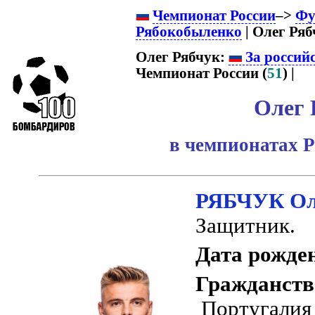
Чемпионат России
–>
Фу
Рябокобыленко
| Олег Ряб
Олег Рябчук:
За россий
Чемпионат России (
51
) |
Олег 
в чемпионатах Р
РЯБЧУК Ол
Защитник.
Дата рожде
Гражданств
Португалия (