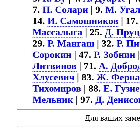
7.
П. Солари
| 9.
М. Угал
14.
И. Самошников
| 17
Массалыга
| 25.
Д. Пруц
29.
Р. Мангаш
| 32.
Р. П
Сорокин
| 47.
Р. Зобнин
|
Литвинов
| 71.
А. Добро
Хлусевич
| 83.
Ж. Ферн
Тихомиров
| 88.
Е. Гузи
Мельник
| 97.
Д. Денисо
Для ваших зам