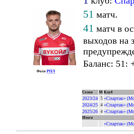
1
клуб:
Спа
51
матч.
41
матч в о
выходов на 
предупрежде
Баланс: 51: 
Фото
РПЛ
Сезон
М
Клуб
2023/24
«Спартак» (Мо
5
2024/25
«Спартак» (Мо
4
2025/26
«Спартак» (Мо
4
Итого
«Спартак» (Мо