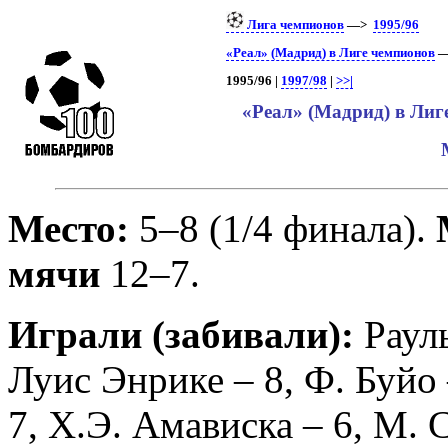
Лига чемпионов
—>
1995/96
«Реал» (Мадрид) в Лиге чемпионов
—
1995/96 |
1997/98
|
>>|
«Реал» (Мадрид) в Лиг
Место:
5–8 (1/4 финала).
мячи
12–7.
Играли (забивали):
Рауль
Луис Энрике
– 8,
Ф. Буйо
7,
Х.Э. Амависка
– 6,
М. 