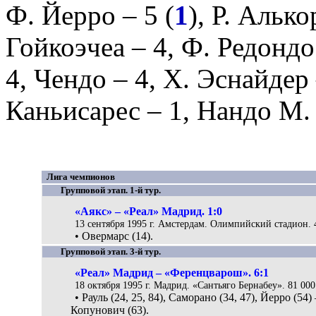
Ф. Йерро
– 5 (
1
),
Р. Алько
Гойкоэчеа
– 4,
Ф. Редондо
4,
Чендо
– 4,
Х. Эснайдер
Каньисарес
– 1,
Нандо М.
Лига чемпионов
Групповой этап. 1-й тур.
«Аякс» – «Реал» Мадрид. 1:0
13 сентября 1995 г. Амстердам. Олимпийский стадион. 
• Овермарс (14).
Групповой этап. 3-й тур.
«Реал» Мадрид – «Ференцварош». 6:1
18 октября 1995 г. Мадрид. «Сантьяго Бернабеу». 81 000
• Рауль (24, 25, 84), Саморано (34, 47), Йерро (54
Копунович (63).