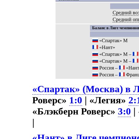
Средний воз
Средний оп
Баланс в Лиге чемпионов
«Спартак» М
«Нант»
«Спартак» М –
«Спартак» М –
Россия –
«Нант
Россия –
Фран
«Спартак» (Москва) в Л
Роверс»
1:0
| «Легия»
2:
«Блэкберн Роверс»
3:0
|
|
«Нант» в Лиге чемпионо