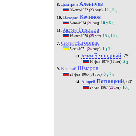
Аленичев
Дмитрий
8.
12
9
20-окт-1972
(
23
года).
6
5
Кечинов
Валерий
10.
10
6
5-авг-1974
(
21
год).
7
3
Тихонов
Андрей
11.
15
14
16-окт-1970
(
25
лет).
8
8
Нагорняк
Сергей
7.
1
1
5-сен-1971
(
24
года).
1
1
Безродный
, 75'
Артём
13.
2
10-фев-1979
(
17
лет).
2
Шмаров
Валерий
9.
8
7
23-фев-1965
(
31
год).
8
7
Пятницкий
, 60'
Андрей
14.
18
27-сен-1967
(
28
лет).
6