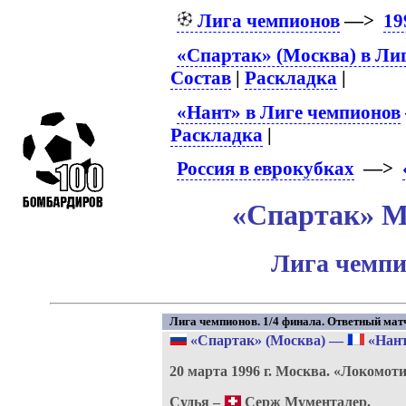
Лига чемпионов
—>
19
«Спартак» (Москва) в Ли
Состав
|
Раскладка
|
«Нант» в Лиге чемпионов
Раскладка
|
Россия в еврокубках
—>
«Спартак» М 
Лига чемпи
Лига чемпионов. 1/4 финала. Ответный мат
«Спартак» (Москва)
—
«Нан
20 марта 1996 г.
Москва.
«Локомоти
Судья –
Серж Мументалер.