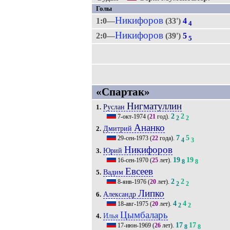
Голы
Никифоров
1:0—
(33')
4
4
Никифоров
2:0—
(39')
5
5
«Спартак»
Нигматуллин
Руслан
1.
2
2
7-окт-1974
(
21
год).
2
2
Ананко
Дмитрий
2.
7
5
29-сен-1973
(
22
года).
4
3
Никифоров
Юрий
3.
19
19
16-сен-1970
(
25
лет).
8
8
Евсеев
Вадим
5.
2
2
8-янв-1976
(
20
лет).
2
2
Липко
Александр
6.
4
4
18-авг-1975
(
20
лет).
2
2
Цымбаларь
Илья
4.
17
17
17-июн-1969
(
26
лет).
8
8