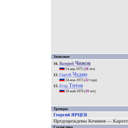
Запасные
Чижов
Валерий
16.
14-апр-1975
(
20
лет).
Чудин
Сергей
12.
24-ноя-1973
(
22
года).
Титов
Егор
15.
29-май-1976
(
19
лет).
Тренеры
Георгий ЯРЦЕВ
Предупреждены Кечинов — Каротт
Статистика