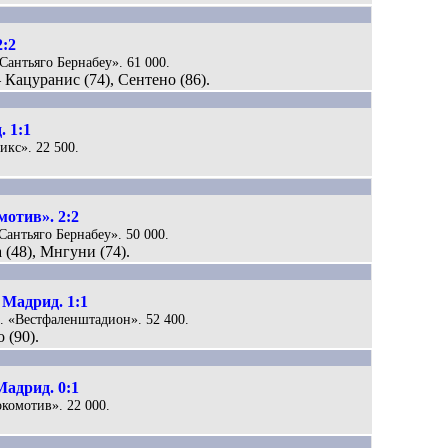
2:2
«Сантьяго Бернабеу». 61 000.
Кацуранис (74), Сентено (86).
. 1:1
икс». 22 500.
отив». 2:2
«Сантьяго Бернабеу». 50 000.
 (48), Мнгуни (74).
 Мадрид. 1:1
д. «Вестфаленштадион». 52 400.
 (90).
адрид. 0:1
окомотив». 22 000.