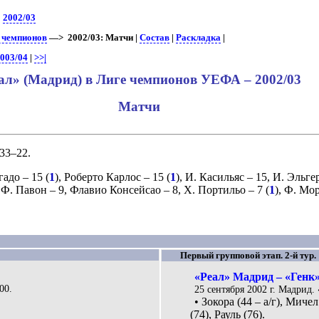
>
2002/03
е чемпионов
—> 2002/03: Матчи |
Состав
|
Раскладка
|
003/04
|
>>|
ал» (Мадрид) в Лиге чемпионов УЕФА – 2002/03
Матчи
33–22.
гадо
– 15 (
1
),
Роберто Карлос
– 15 (
1
),
И. Касильяс
– 15,
И. Эльге
,
Ф. Павон
– 9,
Флавио Консейсао
– 8,
Х. Портильо
– 7 (
1
),
Ф. Мор
Первый групповой этап. 2-й тур.
«Реал» Мадрид – «Генк»
00.
25 сентября 2002 г. Мадрид.
• Зокора (44 – а/г), Мичел
(74), Рауль (76).