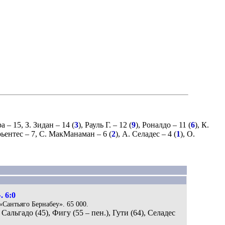
ра
– 15,
З. Зидан
– 14 (
3
),
Рауль Г.
– 12 (
9
),
Роналдо
– 11 (
6
),
К.
ьентес
– 7,
С. МакМанаман
– 6 (
2
),
А. Селадес
– 4 (
1
),
О.
. 6:0
 «Сантьяго Бернабеу». 65 000.
 Сальгадо (45), Фигу (55 – пен.), Гути (64), Селадес