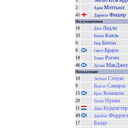
Эмилио
Мэттьюз
2
Адам
Фишер
41
Дарнелл
Полузащитники
Ледли
16
Джо
Каяль
33
Берам
Битон
6
Нир
Браун
8
Скотт
Рогич
18
Томас
МакДжеу
46
Дилан
Нападающие
Стоукс
10
Энтони
Самарас
9
Йоргос
Коммонс
15
Крис
Пукки
20
Теему
Бурригтер
11
Дерк
Форрес
49
Джеймс
Балде
17