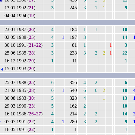
13.01.1992 (
21
)
3
245
3
1
1
9
04.04.1994 (
19
)
23.01.1987 (
26
)
4
184
1
1
10
02.05.1988 (
25
)
4
1
197
3
14
30.10.1991 (
21–22
)
3
81
1
1
3
25.06.1985 (
28
)
3
238
3
2
2
1
22
16.12.1992 (
20
)
1
11
1
ч
15.01.1993 (
20
)
25.07.1988 (
25
)
6
356
4
2
6
21.02.1985 (
28
)
6
1
540
6
6
2
18
30.08.1983 (
30
)
5
328
4
1
13
29.03.1990 (
23
)
5
162
2
10
16.10.1986 (
26–27
)
4
214
2
2
14
т
07.07.1991 (
22
)
4
1
280
3
2
9
16.05.1991 (
22
)
1
1
1