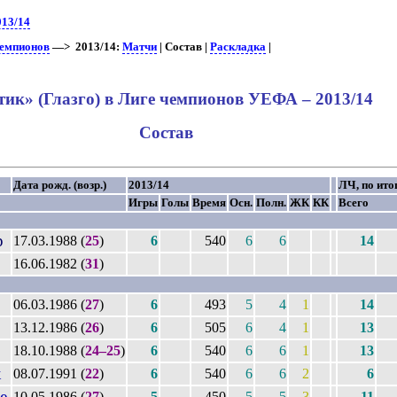
013/14
чемпионов
—> 2013/14:
Матчи
| Состав |
Раскладка
|
тик» (Глазго) в Лиге чемпионов УЕФА – 2013/14
Состав
Дата рожд. (возр.)
2013/14
ЛЧ, по ито
Игры
Голы
Время
Осн.
Полн.
ЖК
КК
Всего
р
17.03.1988 (
25
)
6
540
6
6
14
16.06.1982 (
31
)
06.03.1986 (
27
)
6
493
5
4
1
14
13.12.1986 (
26
)
6
505
6
4
1
13
18.10.1988 (
24–25
)
6
540
6
6
1
13
к
08.07.1991 (
22
)
6
540
6
6
2
6
е
10.05.1986 (
27
)
5
450
5
5
3
11