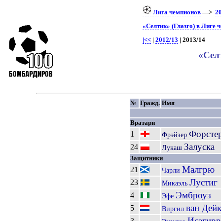
Лига чемпионов
—>
2
«Селтик» (Глазго) в Лиге 
|<<
|
2012/13
| 2013/14
«Сел
№
Гражд.
Имя
Вратари
Форсте
1
Фрэйзер
Залуска
24
Лукаш
Защитники
Малгрю
21
Чарли
Лустиг
23
Микаэль
Эмброуз
4
Эфе
ван Дей
5
Виргил
Исагирр
3