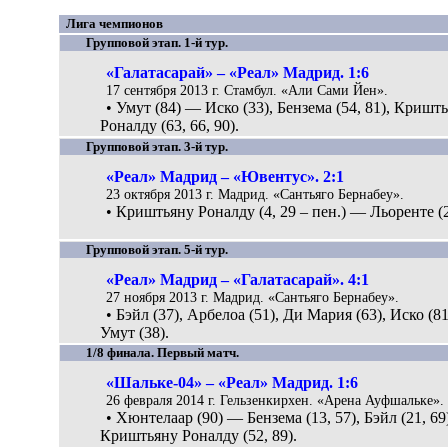
Лига чемпионов
Групповой этап. 1-й тур.
«Галатасарай» – «Реал» Мадрид. 1:6
17 сентября 2013 г. Стамбул. «Али Сами Йен».
• Умут (84) — Иско (33), Бензема (54, 81), Кришт
Роналду (63, 66, 90).
Групповой этап. 3-й тур.
«Реал» Мадрид – «Ювентус». 2:1
23 октября 2013 г. Мадрид. «Сантьяго Бернабеу».
• Криштьяну Роналду (4, 29 – пен.) — Льоренте (2
Групповой этап. 5-й тур.
«Реал» Мадрид – «Галатасарай». 4:1
27 ноября 2013 г. Мадрид. «Сантьяго Бернабеу».
• Бэйл (37), Арбелоа (51), Ди Мария (63), Иско (8
Умут (38).
1/8 финала. Первый матч.
«Шальке-04» – «Реал» Мадрид. 1:6
26 февраля 2014 г. Гельзенкирхен. «Арена Ауфшальке».
• Хюнтелаар (90) — Бензема (13, 57), Бэйл (21, 69
Криштьяну Роналду (52, 89).