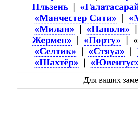
Пльзень
|
«Галатасара
«Манчестер Сити»
|
«
«Милан»
|
«Наполи»
Жермен»
|
«Порту»
| «
«Селтик»
|
«Стяуа»
|
«Шахтёр»
|
«Ювентус
Для ваших зам