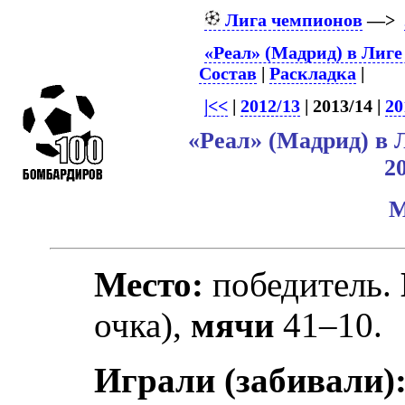
Лига чемпионов
—>
«Реал» (Мадрид) в Лиг
Состав
|
Раскладка
|
|<<
|
2012/13
| 2013/14 |
20
«Реал» (Мадрид) в
2
М
Место:
победитель.
очка),
мячи
41–10.
Играли (забивали)