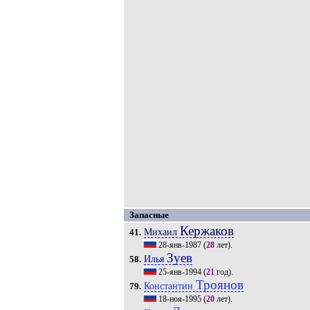
Запасные
Кержаков
Михаил
41.
28-янв-1987
(
28
лет).
Зуев
Илья
58.
25-янв-1994
(
21
год).
Троянов
Константин
79.
18-ноя-1995
(
20
лет).