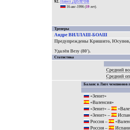
Долгов
Павел
92.
16-авг-1996
(
19
лет).
Тренеры
Андре ВИЛЛАШ-БОАШ
Предупреждены Кришито, Юсупов,
Удалён Везу (80').
Статистика
Средний во
Средний о
Баланс в Лиге чемпионов п
«Зенит»
«Валенсия»
«Зенит» –
«Вале
«Зенит» –
Испан
Россия –
«Вален
Россия –
Испани