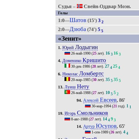
Судья –
Свейн-Оддвар Моэн.
Голы
Шатов
1:0—
(15')
3
2
Дзюба
2:0—
(74')
5
5
«Зенит»
Лодыгин
Юрий
1.
16
16
26-май-1990
(
25
лет).
3
3
Кришито
Доменико
4.
27
25
30-дек-1986
(
28
лет).
4
4
Ломбертс
Николас
6.
35
35
20-мар-1985
(
30
лет).
5
5
Нету
Луиш
13.
10
5
26-май-1988
(
27
лет).
5
2
Евсеев
, 86'
Алексей
94.
1
30-мар-1994
(
21
год).
1
Смольников
Игорь
19.
14
9
8-авг-1988
(
27
лет).
4
3
Юсупов
, 65'
Артур
14.
4
1-сен-1989
(
26
лет).
4