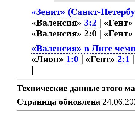
«Зенит» (Санкт-Петербу
«Валенсия»
3:2
| «Гент
«Валенсия» 2:0 | «Гент
«Валенсия» в Лиге чемп
«Лион»
1:0
| «Гент»
2:1
|
|
Технические данные этого ма
Страница обновлена
24.06.20