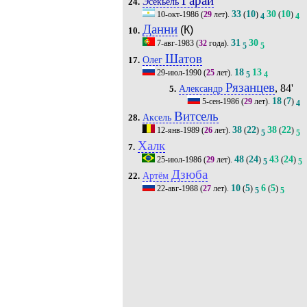
Гарай
Эсекьель
24.
33
10
30
10
10-окт-1986
(
29
лет).
(
)
(
)
4
4
Данни
(К)
10.
31
30
7-авг-1983
(
32
года).
5
5
Шатов
Олег
17.
18
13
29-июл-1990
(
25
лет).
5
4
Рязанцев
, 84'
Александр
5.
18
7
5-сен-1986
(
29
лет).
(
)
4
Витсель
Аксель
28.
38
22
38
22
12-янв-1989
(
26
лет).
(
)
(
)
5
5
Халк
7.
48
24
43
24
25-июл-1986
(
29
лет).
(
)
(
)
5
5
Дзюба
Артём
22.
10
5
6
5
22-авг-1988
(
27
лет).
(
)
(
)
5
5