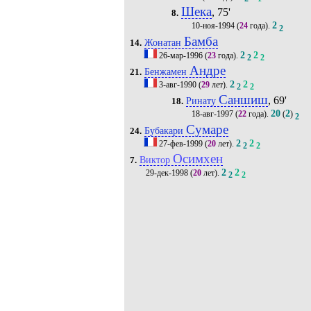
Шека
, 75'
8.
2
10-ноя-1994
(
24
года).
2
Бамба
Жонатан
14.
2
2
26-мар-1996
(
23
года).
2
2
Андре
Бенжамен
21.
2
2
3-авг-1990
(
29
лет).
2
2
Саншиш
, 69'
Ринату
18.
20
2
18-авг-1997
(
22
года).
(
)
2
Сумаре
Бубакари
24.
2
2
27-фев-1999
(
20
лет).
2
2
Осимхен
Виктор
7.
2
2
29-дек-1998
(
20
лет).
2
2