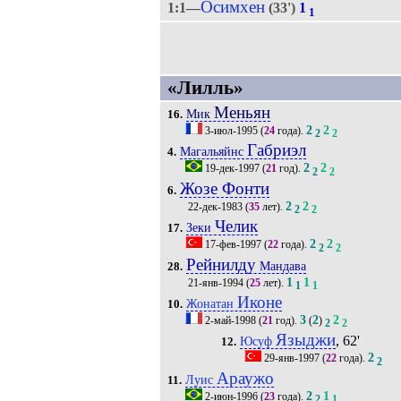
Осимхен
1:1—
(33')
1
1
«Лилль»
Меньян
Мик
16.
2
2
3-июл-1995
(
24
года).
2
2
Габриэл
Магальяйнс
4.
2
2
19-дек-1997
(
21
год).
2
2
Жозе Фонти
6.
2
2
22-дек-1983
(
35
лет).
2
2
Челик
Зеки
17.
2
2
17-фев-1997
(
22
года).
2
2
Рейнилду
Мандава
28.
1
1
21-янв-1994
(
25
лет).
1
1
Иконе
Жонатан
10.
3
2
2
2-май-1998
(
21
год).
(
)
2
2
Языджи
, 62'
Юсуф
12.
2
29-янв-1997
(
22
года).
2
Араужо
Луис
11.
2
1
2-июн-1996
(
23
года).
2
1