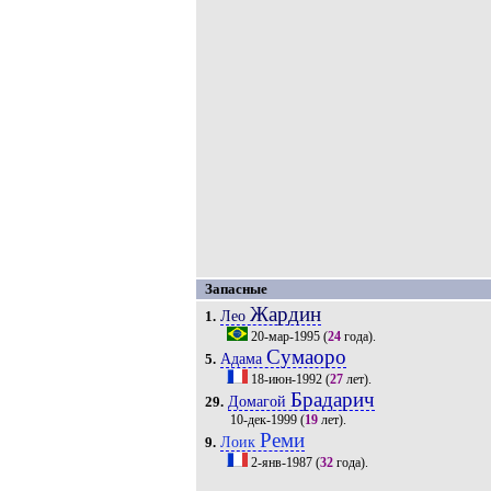
Запасные
Жардин
Лео
1.
20-мар-1995
(
24
года).
Сумаоро
Адама
5.
18-июн-1992
(
27
лет).
Брадарич
Домагой
29.
10-дек-1999
(
19
лет).
Реми
Лоик
9.
2-янв-1987
(
32
года).