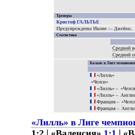
Тренеры
Кристоф ГАЛЬТЬЕ
Предупреждены Иконе — Джеймс.
Статистика
Средний в
Средний 
Баланс в Лиге чемпионов
«Лилль»
«Челси»
«Лилль» –
«Челс
«Лилль» –
Англи
Франция –
«Челс
Франция –
Англи
«Лилль» в Лиге чемпион
1:2 | «Валенсия»
1:1
| «