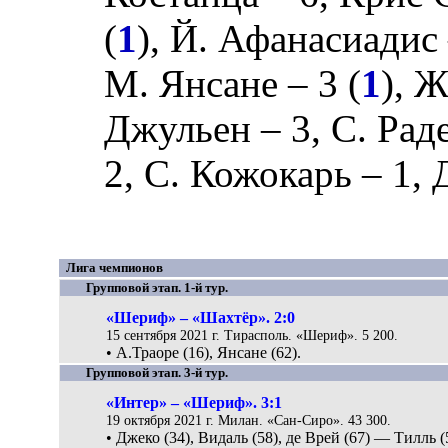
(
1
),
Й. Афанасиадис
М. Янсане
– 3 (
1
),
Ж
Джульен
– 3,
С. Рад
2,
С. Кожокарь
– 1,
Лига чемпионов
Групповой этап. 1-й тур.
«Шериф» – «Шахтёр». 2:0
15 сентября 2021 г. Тирасполь. «Шериф». 5 200.
• А.Траоре (16), Янсане (62).
Групповой этап. 3-й тур.
«Интер» – «Шериф». 3:1
19 октября 2021 г. Милан. «Сан-Сиро». 43 300.
• Джеко (34), Видаль (58), де Врей (67) — Тилль (