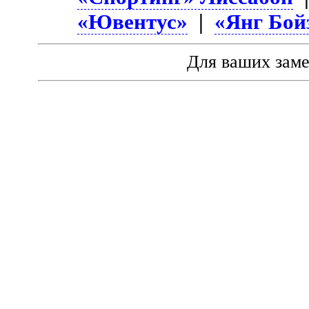
«Ювентус»
|
«Янг Бой
Для ваших зам