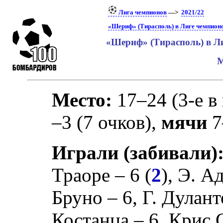
Лига чемпионов
—>
2021/22
«Шериф» (Тирасполь) в Лиге чемпион
«Шериф» (Тирасполь) в Л
М
Место:
17–24 (3-е в
–3 (7 очков),
мячи
7
Играли (забивали)
Траоре
– 6 (
2
),
Э. А
Бруно
– 6,
Г. Дулант
Костанца
– 6,
Крис 