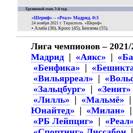
Групповой этап. 5-й тур.
«Шериф» – «Реал» Мадрид. 0:3
24 ноября 2021 г. Тирасполь. «Шериф».
• Алаба (30), Кроос (45), Бензема (55).
Лига чемпионов – 2021/
Мадрид
|
«Аякс»
|
«Ба
«Бенфика»
|
«Бешикт
«Вильярреал»
|
«Воль
«Зальцбург»
|
«Зенит»
«Лилль»
|
«Мальмё»
Юнайтед»
|
«Милан»
«РБ Лейпциг»
|
«Реал
«Спортинг» Лиссабон