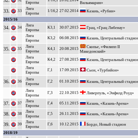
32.
32
1/16,1
20.02.2014
Европы
Вильямарин»
Лига
33.
33
1/16,2
27.02.2014
Казань, «Рубин»
Европы
2015/16
Лига
34.
34
К3,1
30.07.2015
Грац, «Грац Либенау»
Европы
Лига
К3,2
06.08.2015
Казань, Центральный стадио
Европы
Лига
Скопье, «Филипп II
35.
35
К4,1
20.08.2015
Европы
Македонский»
Лига
К4,2
27.08.2015
Казань, Центральный стадио
Европы
Лига
Г,1
17.09.2015
Сьон, «Турбийон»
Европы
Лига
36.
36
Г,2
01.10.2015
Казань, Центральный стадио
Европы
Лига
Г,3
22.10.2015
Ливерпуль, «Энфилд Роуд»
Европы
Лига
37.
37
Г,4
05.11.2015
Казань, «Казань-Арена»
Европы
Лига
38.
38
Г,5
26.11.2015
Казань, «Казань-Арена»
Европы
Лига
39.
39
Г,6
10.12.2015
Бордо, Новый стадион
Европы
2018/19