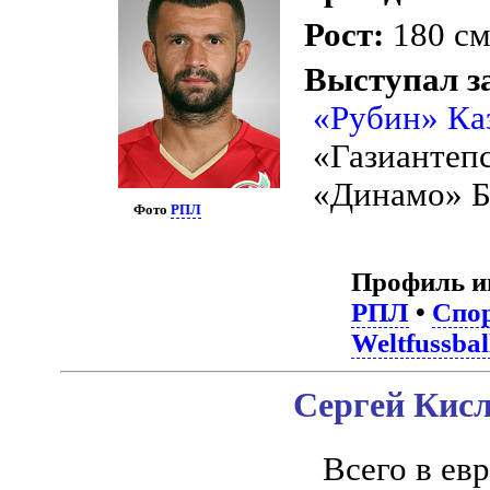
Рост:
180 с
Выступал з
«Рубин» Ка
«Газиантеп
«Динамо» Б
Фото
РПЛ
Профиль и
РПЛ
•
Спор
Weltfussbal
Сергей Кисл
Всего в ев