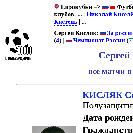
Еврокубки –>
/
Футбо
клубов: ... |
Николай Киселё
Кистень
| ...
Сергей Кисляк:
За росси
(
4
) |
Чемпионат России
(
7
Сергей
все матчи в
КИСЛЯК Се
Полузащитн
Дата рожде
Гражданств