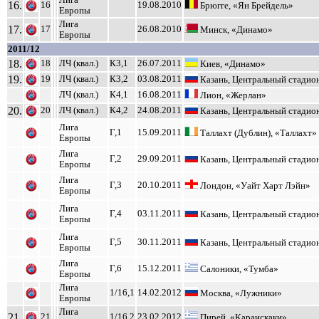
Лига
16.
16
19.08.2010
Брюгге, «Ян Брейдель»
Европы
Лига
17.
17
26.08.2010
Минск, «Динамо»
Европы
2011/12
18.
18
ЛЧ (квал.)
К3,1
26.07.2011
Киев, «Динамо»
19.
19
ЛЧ (квал.)
К3,2
03.08.2011
Казань, Центральный стадио
ЛЧ (квал.)
К4,1
16.08.2011
Лион, «Жерлан»
20.
20
ЛЧ (квал.)
К4,2
24.08.2011
Казань, Центральный стадио
Лига
Г,1
15.09.2011
Таллахт (Дублин), «Таллахт»
Европы
Лига
Г,2
29.09.2011
Казань, Центральный стадио
Европы
Лига
Г,3
20.10.2011
Лондон, «Уайт Харт Лэйн»
Европы
Лига
Г,4
03.11.2011
Казань, Центральный стадио
Европы
Лига
Г,5
30.11.2011
Казань, Центральный стадио
Европы
Лига
Г,6
15.12.2011
Салоники, «Тумба»
Европы
Лига
1/16,1
14.02.2012
Москва, «Лужники»
Европы
Лига
21.
21
1/16,2
23.02.2012
Пирей, «Караискаки»