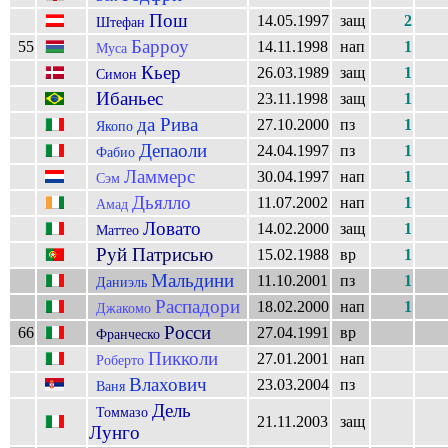
Пош
14.05.1997
защ
2
Штефан
Барроу
55
14.11.1998
нап
1
Муса
Кьер
26.03.1989
защ
1
Симон
Ибаньес
23.11.1998
защ
1
да Рива
27.10.2000
пз
1
Якопо
Депаоли
24.04.1997
пз
1
Фабио
Ламмерс
30.04.1997
нап
1
Сэм
Дьялло
11.07.2002
нап
1
Амад
Ловато
14.02.2000
защ
1
Маттео
Руй Патрисью
15.02.1988
вр
1
Мальдини
11.10.2001
пз
1
Даниэль
Распадори
18.02.2000
нап
1
Джакомо
Росси
66
27.04.1991
вр
Франческо
Пикколи
27.01.2001
нап
Роберто
Влахович
23.03.2004
пз
Ваня
Дель
Томмазо
21.11.2003
защ
Лунго