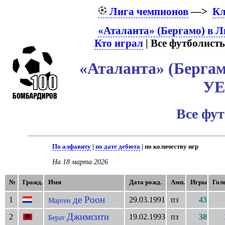
Лига чемпионов
—>
К
«Аталанта» (Бергамо) в Л
Кто играл
| Все футболисты
«Аталанта» (Бергам
У
Все фу
По алфавиту
|
по дате дебюта
| по количеству игр
На 18 марта 2026
№
Гражд.
Имя
Дата рожд.
Амп.
Игры
Гол
де Роон
1
29.03.1991
пз
43
Мартен
Джимсити
2
19.02.1993
пз
38
Берат