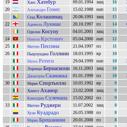
Хатебур
19
09.01.1994
защ
16
Ханс
Гомес
20
15.02.1988
нап
15
Алехандро
Колашинац
20.06.1993
защ
15
Сеад
Лукман
22
20.10.1997
пз
14
Адемола
Косуну
04.01.2001
защ
14
Одилон
Крстович
24
05.04.2000
нап
12
Никола
Пессина
25
21.04.1997
пз
11
Маттео
Голлини
26
18.03.1995
вр
10
Пьерлуиджи
Ретеги
29.04.1999
нап
10
Матео
Бернаскони
16.11.2003
защ
10
Лоренцо
Скамакка
01.01.1999
пз
10
Джанлука
Спортьелло
30
10.05.1992
вр
9
Марко
Аханор
23.02.2008
защ
9
Хонест
Сулемана
15.02.2002
пз
9
Камалдин
Руджери
33
11.07.2002
защ
8
Маттео
Куадрадо
26.05.1988
пз
8
Хуан
Брешанини
20.01.2000
пз
8
Марко