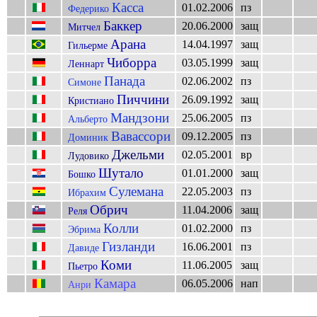
Касса
01.02.2006
пз
Федерико
Баккер
20.06.2000
защ
Митчел
Арана
14.04.1997
защ
Гильерме
Чиборра
03.05.1999
защ
Леннарт
Панада
02.06.2002
пз
Симоне
Пиччини
26.09.1992
защ
Кристиано
Мандзони
25.06.2005
пз
Альберто
Вавассори
09.12.2005
пз
Доминик
Джельми
02.05.2001
вр
Лудовико
Шутало
01.01.2000
защ
Бошко
Сулемана
22.05.2003
пз
Ибрахим
Обрич
11.04.2006
защ
Реля
Колли
01.02.2000
пз
Эбрима
Гизланди
16.06.2001
пз
Давиде
Коми
11.06.2005
защ
Пьетро
Камара
06.05.2006
нап
Анри