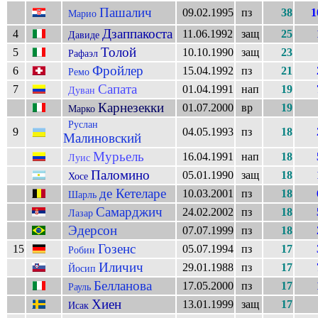
Пашалич
09.02.1995
пз
38
1
Марио
Дзаппакоста
4
11.06.1992
защ
25
Давиде
Толой
5
10.10.1990
защ
23
Рафаэл
Фройлер
6
15.04.1992
пз
21
Ремо
Сапата
7
01.04.1991
нап
19
Дуван
Карнезекки
01.07.2000
вр
19
Марко
Руслан
9
04.05.1993
пз
18
Малиновский
Мурьель
16.04.1991
нап
18
Луис
Паломино
05.01.1990
защ
18
Хосе
де Кетеларе
10.03.2001
пз
18
Шарль
Самарджич
24.02.2002
пз
18
Лазар
Эдерсон
07.07.1999
пз
18
Гозенс
15
05.07.1994
пз
17
Робин
Иличич
29.01.1988
пз
17
Йосип
Белланова
17.05.2000
пз
17
Рауль
Хиен
13.01.1999
защ
17
Исак