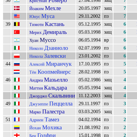
Ромеро
36
27.04.1998
защ
7
Кристиан
Мехле
20.05.1997
защ
7
Йоаким
Муса
29.11.2002
пз
7
Юнус
Кастань
39
05.12.1995
защ
6
Тимоти
Демираль
05.03.1998
защ
6
Мерих
Муссо
06.05.1994
вр
6
Хуан
Дзаниоло
02.07.1999
пз
6
Николо
Залевски
23.01.2002
пз
6
Никола
Миранчук
44
17.10.1995
пз
5
Алексей
Коопмейнерс
28.02.1998
пз
5
Тён
Мазьелло
46
05.02.1986
защ
4
Андреа
Кальдара
05.05.1994
защ
4
Маттия
Скальвини
11.12.2003
защ
4
Джорджо
Пеццелла
49
29.11.1997
пз
3
Джузеппе
Палестра
03.03.2005
защ
3
Марко
Тамез
51
04.02.1994
пз
2
Адриен
Мохика
21.08.1992
пз
2
Йохан
Годфри
15.01.1998
пз
2
Бен