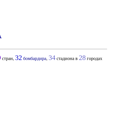
А
9
32
34
28
стран,
бомбардира
,
стадиона в
городах