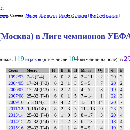
бы
ионов
: Сезоны |
Матчи
|
Кто играл
|
Все футболисты
|
Все бомбардиры
|
х
Москва) в Лиге чемпионов УЕФ
119
104
2
ников,
игроков
(в том числе
выходили на поле) из
О
Сезон
Место
И
В
Н
П
Мячи
Ф
Б
3
1992/93
7–8 (Г-4)
6
0
2
4
2 – 11
2
20
2
2004/05
17–24 (Г-3)
6
2
1
3
5 – 5
7
20
2
2006/07
17–24 (Г-3)
6
2
2
2
4 – 5
8
19
4
2007/08
25–32 (Г-4)
6
0
1
5
7 – 14
1
22
3
2009/10
5–8 (1/4)
10
4
2
4
13 – 14
14
20
7
2011/12
9–16 (1/8)
8
2
3
3
11 – 13
9
23
7
2013/14
25–32 (Г-4)
6
1
0
5
8 – 17
3
20
4
2014/15
25–32 (Г-4)
6
1
2
3
6 – 13
5
18
4
2015/16
25–32 (Г-4)
6
1
1
4
5 – 9
4
19
3