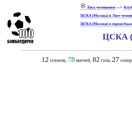
Лига чемпионов
—>
Клу
ЦСКА (Москва) в Лиге чемп
ЦСКА (Москва) в еврокубка
ЦСКА (
12
78
82
27
сезонов,
матчей,
гола,
сопер