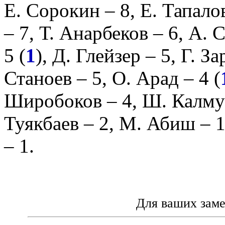
Е. Сорокин
– 8,
Е. Тапало
– 7,
Т. Анарбеков
– 6,
А. 
5 (
1
),
Д. Глейзер
– 5,
Г. За
Станоев
– 5,
О. Арад
– 4 (
Широбоков
– 4,
Ш. Калму
Туякбаев
– 2,
М. Абиш
– 
– 1.
Для ваших зам