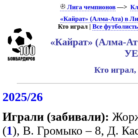
Лига чемпионов
—>
К
«Кайрат» (Алма-Ата) в Л
Кто играл |
Все футболист
«Кайрат» (Алма-Ат
У
Кто играл,
2025/26
Играли (забивали):
Жор
(
1
),
В. Громыко
– 8,
Д. Ка