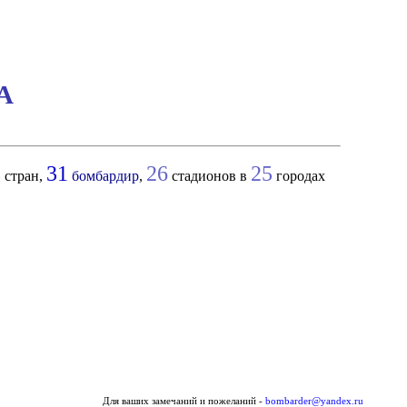
ФА
8
31
26
25
стран,
бомбардир
,
стадионов в
городах
Для ваших замечаний и пожеланий -
bombarder@yandex.ru