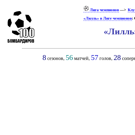
Лига чемпионов
—>
Кл
«Лилль» в Лиге чемпионов
:
«Лилль
8
56
57
28
сезонов,
матчей,
голов,
сопер