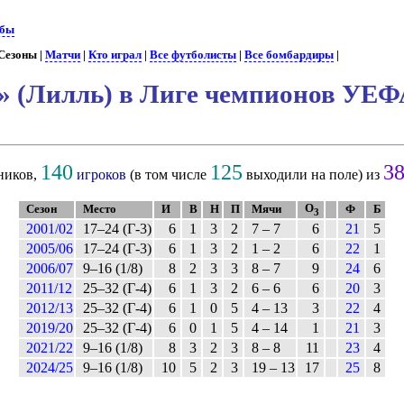
убы
 Сезоны |
Матчи
|
Кто играл
|
Все футболисты
|
Все бомбардиры
|
» (Лилль) в Лиге чемпионов УЕ
140
125
3
ников,
игроков
(в том числе
выходили на поле) из
О
Сезон
Место
И
В
Н
П
Мячи
Ф
Б
3
2001/02
17–24 (Г-3)
6
1
3
2
7 – 7
6
21
5
2005/06
17–24 (Г-3)
6
1
3
2
1 – 2
6
22
1
2006/07
9–16 (1/8)
8
2
3
3
8 – 7
9
24
6
2011/12
25–32 (Г-4)
6
1
3
2
6 – 6
6
20
3
2012/13
25–32 (Г-4)
6
1
0
5
4 – 13
3
22
4
2019/20
25–32 (Г-4)
6
0
1
5
4 – 14
1
21
3
2021/22
9–16 (1/8)
8
3
2
3
8 – 8
11
23
4
2024/25
9–16 (1/8)
10
5
2
3
19 – 13
17
25
8