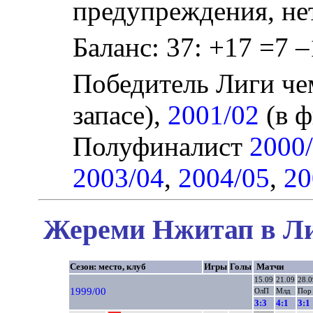
предупреждения, не
Баланс: 37: +17 =7 –
Победитель Лиги ч
запасе),
2001/02
(в ф
Полуфиналист
2000
2003/04
,
2004/05
,
20
Жереми Нжитап в Ли
Сезон: место, клуб
Игры
Голы
Матчи
15.09
21.09
28.0
1999/00
ОлП
Млд
Пор
3:3
4:1
3:1