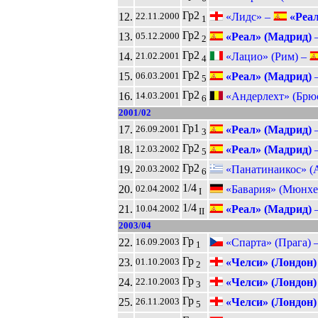
Гр2
12.
«Лидс» –
«Реал
22.11.2000
1
Гр2
13.
«Реал» (Мадрид)
05.12.2000
2
Гр2
14.
«Лацио» (Рим) –
21.02.2001
4
Гр2
15.
«Реал» (Мадрид)
06.03.2001
5
Гр2
16.
«Андерлехт» (Брюс
14.03.2001
6
2001/02
Гр1
17.
«Реал» (Мадрид)
26.09.2001
3
Гр2
18.
«Реал» (Мадрид)
12.03.2002
5
Гр2
19.
«Панатинаикос» (
20.03.2002
6
1/4
20.
«Бавария» (Мюнхе
02.04.2002
I
1/4
21.
«Реал» (Мадрид)
10.04.2002
II
2003/04
Гр
22.
«Спарта» (Прага) 
16.09.2003
1
Гр
23.
«Челси» (Лондон)
01.10.2003
2
Гр
24.
«Челси» (Лондон)
22.10.2003
3
Гр
25.
«Челси» (Лондон)
26.11.2003
5