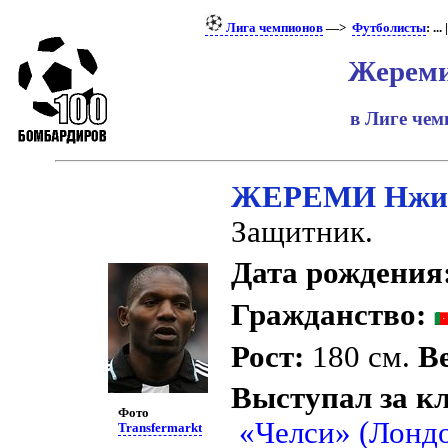
Лига чемпионов
—>
Футболисты
: ... 
Жерем
в Лиге че
ЖЕРЕМИ Нжи
Защитник.
Дата рождения
Гражданство:
Рост:
180 см.
Ве
Выступал за к
Фото
«Челси» (Лонд
Transfermarkt