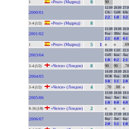
«Реал» (Мадрид)
8
90
1
12.09
20.09
27.0
2000/01
СЛс
СпМ
БЛв
2:2
1:0
3:2
«Реал» (Мадрид)
8
3–4 (1/2)
11.09
19.09
26.0
2001/02
Ром
ЛМо
Анд
2:1
4:0
4:1
«Реал» (Мадрид)
5
1
о
о
..69
1
16.09
1.10
22.1
2003/04
СпП
Беш
Лац
1:0
0:2
2:1
«Челси» (Лондон)
8
90
90
..78
3–4 (1/2)
14.09
29.09
20.1
2004/05
ПСЖ
Пор
ЦСК
3:0
3:1
2:0
«Челси» (Лондон)
4
..70
..88
о
3–4 (1/2)
13.09
28.09
19.1
2005/06
Анд
Лив
Бтс
1:0
0:0
4:0
«Челси» (Лондон)
2
о
о
о
9–16 (1/8)
12.09
27.09
18.1
2006/07
Вер
Лев
Бар
2:0
3:1
1:0