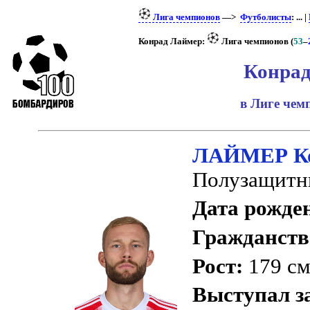
Лига чемпионов
—>
Футболисты
: ... |
Конрад Лаймер:
Лига чемпионов (
53
–
Конрад
в Лиге че
ЛАЙМЕР К
Полузащитн
Дата рожде
Гражданств
Рост:
179 с
Выступал з