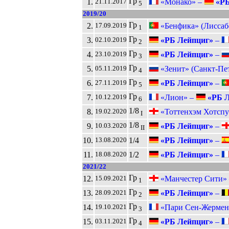
Гр
1.
«Монако» –
«РБ
21.11.2017
5
2019/20
Гр
2.
«Бенфика» (Лиссаб
17.09.2019
1
Гр
3.
«РБ Лейпциг»
–
02.10.2019
2
Гр
4.
«РБ Лейпциг»
–
23.10.2019
3
Гр
5.
«Зенит» (Санкт-Пе
05.11.2019
4
Гр
6.
«РБ Лейпциг»
–
27.11.2019
5
Гр
7.
«Лион» –
«РБ Л
10.12.2019
6
1/8
8.
«Тоттенхэм Хотспу
19.02.2020
I
1/8
9.
«РБ Лейпциг»
–
10.03.2020
II
10.
1/4
«РБ Лейпциг»
–
13.08.2020
11.
1/2
«РБ Лейпциг»
–
18.08.2020
2021/22
Гр
12.
«Манчестер Сити»
15.09.2021
1
Гр
13.
«РБ Лейпциг»
–
28.09.2021
2
Гр
14.
«Пари Сен-Жермен
19.10.2021
3
Гр
15.
«РБ Лейпциг»
–
03.11.2021
4