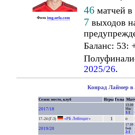
46
матчей в
Фото
img.uefa.com
7
выходов н
предупрежде
Баланс: 53: 
Полуфинали
2025/26
.
Конрад Лаймер в 
Сезон: место, клуб
Игры
Голы
Мат
13.09
2017/18
Мко
1:1
«РБ Лейпциг»
1
о
17–24 (Г-3)
17.09
2019/20
Бнф
2:1