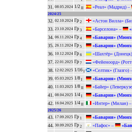
1/2
31.
«Реал» (Мадрид) –
08.05.2024
II
2024/25
Гр
32.
«Астон Вилла» (Би
02.10.2024
2
Гр
33.
«Барселона» –
«
23.10.2024
3
Гр
34.
«Бавария» (Мюнх
06.11.2024
4
Гр
35.
«Бавария» (Мюнх
26.11.2024
5
Гр
36.
«Шахтёр» (Донецк
10.12.2024
6
Гр
37.
«Фейеноорд» (Ротт
22.01.2025
7
1/16
38.
«Селтик» (Глазго) 
12.02.2025
I
1/8
39.
«Бавария» (Мюнх
05.03.2025
I
1/8
40.
«Байер» (Леверкуз
11.03.2025
II
1/4
41.
«Бавария» (Мюнх
08.04.2025
I
1/4
42.
«Интер» (Милан) 
16.04.2025
II
2025/26
Гр
43.
«Бавария» (Мюнх
17.09.2025
1
Гр
44.
«Пафос» –
«Бав
30.09.2025
2