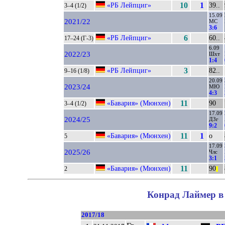
«РБ Лейпциг»
10
1
39..
3–4 (1/2)
15.09
2021/22
МС
3:6
«РБ Лейпциг»
6
60..
17–24 (Г-3)
6.09
2022/23
Шхт
1:4
«РБ Лейпциг»
3
82..
9–16 (1/8)
20.09
2023/24
МЮ
4:3
«Бавария» (Мюнхен)
11
90
3–4 (1/2)
17.09
2024/25
ДЗг
9:2
«Бавария» (Мюнхен)
11
1
о
5
17.09
2025/26
Члс
3:1
«Бавария» (Мюнхен)
11
90
2
||
Конрад Лаймер в 
2017/18