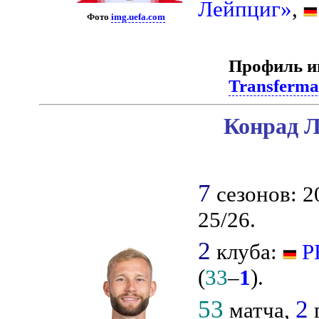
Лейпциг»
,
Фото
img.uefa.com
Профиль и
Transferma
Конрад Л
7
сезонов: 2
25/26.
2
клуба:
Р
(
33
–
1
).
53
2
матча,
г