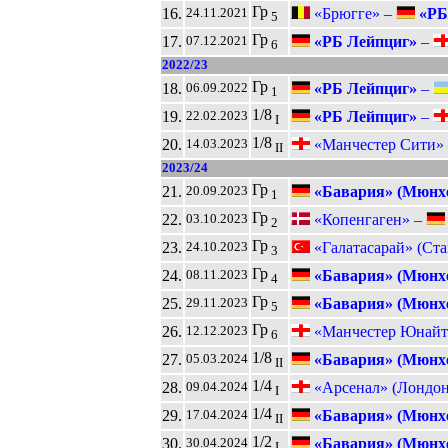
Гр
16.
«Брюгге» –
«РБ
24.11.2021
5
Гр
17.
«РБ Лейпциг»
–
07.12.2021
6
2022/23
Гр
18.
«РБ Лейпциг»
–
06.09.2022
1
1/8
19.
«РБ Лейпциг»
–
22.02.2023
I
1/8
20.
«Манчестер Сити»
14.03.2023
II
2023/24
Гр
21.
«Бавария» (Мюнх
20.09.2023
1
Гр
22.
«Копенгаген» –
03.10.2023
2
Гр
23.
«Галатасарай» (Ста
24.10.2023
3
Гр
24.
«Бавария» (Мюнх
08.11.2023
4
Гр
25.
«Бавария» (Мюнх
29.11.2023
5
Гр
26.
«Манчестер Юнайт
12.12.2023
6
1/8
27.
«Бавария» (Мюнх
05.03.2024
II
1/4
28.
«Арсенал» (Лондон
09.04.2024
I
1/4
29.
«Бавария» (Мюнх
17.04.2024
II
1/2
30.
«Бавария» (Мюнх
30.04.2024
I