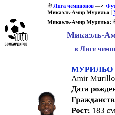
Лига чемпионов
—>
Фу
Микаэль-Амир Мурильо |
Микаэль-Амир Мурильо:
Микаэль-Ам
в Лиге чем
МУРИЛЬО 
Amir Murillo
Дата рожде
Гражданств
Рост:
183 с