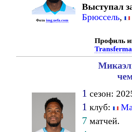
Выступал з
Брюссель
,
Фото
img.uefa.com
Профиль и
Transferma
Микаэл
чем
1
сезон: 202
1
клуб:
Ма
7
матчей.