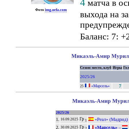
4
матча в ос
Фото
img.uefa.com
выхода на за
предупрежде
Баланс: 7: +
Микаэль-Амир Мурильо
Сезон: место, клуб
Игры
Го
2025/26
«Марсель»
7
25
Микаэль-Амир Муриль
2025/26
Гр
1.
«Реал» (Мадрид)
16.09.2025
1
Гр
2.
«Марсель»
–
30.09.2025
2