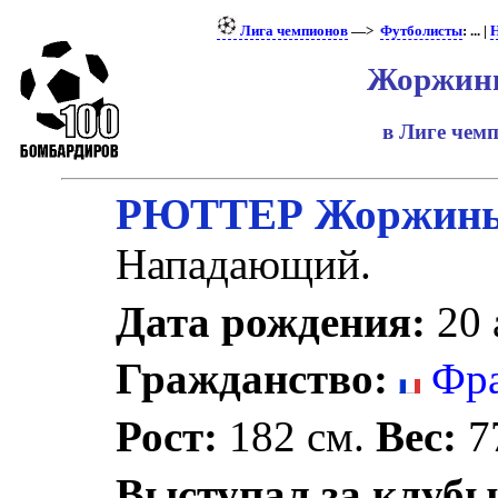
Лига чемпионов
—>
Футболисты
: ... |
Н
Жоржинь
в Лиге чем
РЮТТЕР Жоржин
Нападающий.
Дата рождения:
20 
Гражданство:
Фра
Рост:
182 см.
Вес:
77
Выступал за клубы