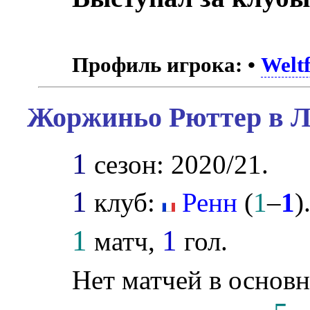
Профиль игрока:
•
Weltf
Жоржиньо Рюттер в Л
1
сезон: 2020/21.
1
клуб:
Ренн
(
1
–
1
)
1
1
матч,
гол.
Нет матчей в основн