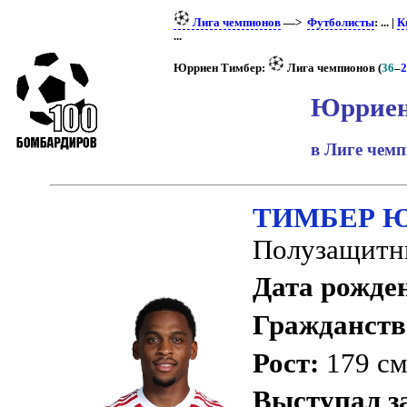
Лига чемпионов
—>
Футболисты
: ... |
К
...
Юрриен Тимбер:
Лига чемпионов (
36
–
2
Юрриен
в Лиге чем
ТИМБЕР Ю
Полузащитн
Дата рожде
Гражданств
Рост:
179 с
Выступал з