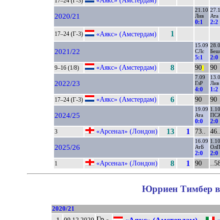
«Аякс» (Амстердам)
17–24 (Г-3)
21.10
27.
2020/21
Лив
Ата
0:1
2:2
1
«Аякс» (Амстердам)
17–24 (Г-3)
15.09
28.
2021/22
СЛс
Беш
5:1
2:0
«Аякс» (Амстердам)
8
90
90
9–16 (1/8)
||
7.09
13.
2022/23
ГлР
Лив
4:0
1:2
«Аякс» (Амстердам)
6
90
90
17–24 (Г-3)
19.09
1.1
2024/25
Ата
ПС
0:0
2:0
«Арсенал» (Лондон)
13
1
73..
46.
3
16.09
1.1
2025/26
АтБ
Ол
2:0
2:0
«Арсенал» (Лондон)
8
1
90
..5
1
Юрриен Тимбер в 
2020/21
Гр
09.12.2020