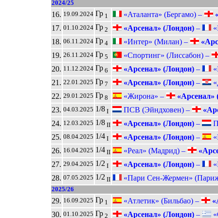
2024/25
Гр
16.
«Аталанта» (Бергамо) –
«
19.09.2024
1
Гр
17.
«Арсенал» (Лондон)
–
«
01.10.2024
2
Гр
18.
«Интер» (Милан) –
«Арс
06.11.2024
4
Гр
19.
«Спортинг» (Лиссабон) –
26.11.2024
5
Гр
20.
«Арсенал» (Лондон)
–
«
11.12.2024
6
Гр
21.
«Арсенал» (Лондон)
–
«
22.01.2025
7
Гр
22.
«Жирона» –
«Арсенал» 
29.01.2025
8
1/8
23.
ПСВ (Эйндховен) –
«Арс
04.03.2025
I
1/8
24.
«Арсенал» (Лондон)
–
П
12.03.2025
II
1/4
25.
«Арсенал» (Лондон)
–
«
08.04.2025
I
1/4
26.
«Реал» (Мадрид) –
«Арсе
16.04.2025
II
1/2
27.
«Арсенал» (Лондон)
–
«
29.04.2025
I
1/2
28.
«Пари Сен-Жермен» (Париж
07.05.2025
II
2025/26
Гр
29.
«Атлетик» (Бильбао) –
«
16.09.2025
1
Гр
30.
«Арсенал» (Лондон)
–
«
01.10.2025
2