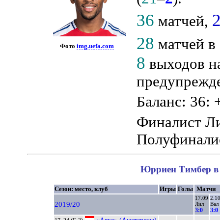
36
матчей,
28
матчей в
Фото
img.uefa.com
8
выходов н
предупрежде
Баланс: 36: 
Финалист Л
Полуфинали
Юрриен Тимбер в 
Сезон: место, клуб
Игры
Голы
Матчи
17.09
2.1
2019/20
Лил
Вал
3:0
3:0