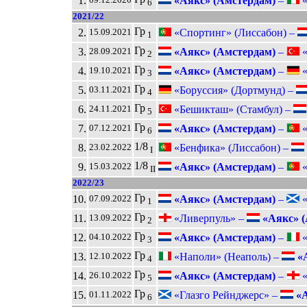
1.
«Аякс» (Амстердам)
–
«
6
2021/22
Гр
2.
«Спортинг» (Лиссабон) –
15.09.2021
1
Гр
3.
«Аякс» (Амстердам)
–
«
28.09.2021
2
Гр
4.
«Аякс» (Амстердам)
–
«
19.10.2021
3
Гр
5.
«Боруссия» (Дортмунд) –
03.11.2021
4
Гр
6.
«Бешикташ» (Стамбул) –
24.11.2021
5
Гр
7.
«Аякс» (Амстердам)
–
«
07.12.2021
6
1/8
8.
«Бенфика» (Лиссабон) –
23.02.2022
I
1/8
9.
«Аякс» (Амстердам)
–
«
15.03.2022
II
2022/23
Гр
10.
«Аякс» (Амстердам)
–
«
07.09.2022
1
Гр
11.
«Ливерпуль» –
«Аякс» (
13.09.2022
2
Гр
12.
«Аякс» (Амстердам)
–
«
04.10.2022
3
Гр
13.
«Наполи» (Неаполь) –
«А
12.10.2022
4
Гр
14.
«Аякс» (Амстердам)
–
«
26.10.2022
5
Гр
15.
«Глазго Рейнджерс» –
«А
01.11.2022
6