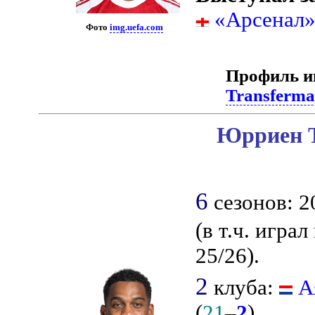
«Арсенал»
Фото
img.uefa.com
Профиль и
Transferma
Юрриен Т
6
сезонов: 20
(в т.ч. играл
25/26).
2
клуба:
А
(
21
–
2
).