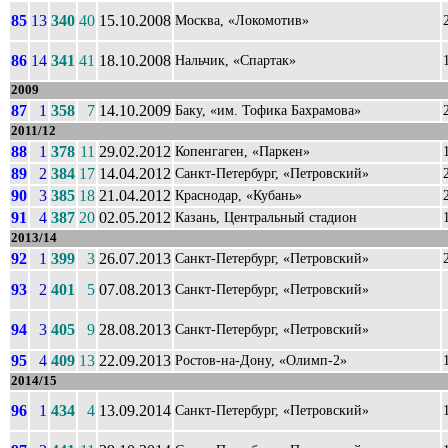
85
13
340
40
15.10.2008
Москва, «Локомотив»
86
14
341
41
18.10.2008
Нальчик, «Спартак»
2009
87
1
358
7
14.10.2009
Баку, «им. Тофика Бахрамова»
2011/12
88
1
378
11
29.02.2012
Копенгаген, «Паркен»
89
2
384
17
14.04.2012
Санкт-Петербург, «Петровский»
90
3
385
18
21.04.2012
Краснодар, «Кубань»
91
4
387
20
02.05.2012
Казань, Центральный стадион
2013/14
92
1
399
3
26.07.2013
Санкт-Петербург, «Петровский»
93
2
401
5
07.08.2013
Санкт-Петербург, «Петровский»
94
3
405
9
28.08.2013
Санкт-Петербург, «Петровский»
95
4
409
13
22.09.2013
Ростов-на-Дону, «Олимп-2»
2014/15
96
1
434
4
13.09.2014
Санкт-Петербург, «Петровский»