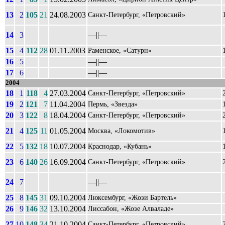
13
2
105
21
24.08.2003
Санкт-Петербург, «Петровский»
14
3
––||––
15
4
112
28
01.11.2003
Раменское, «Сатурн»
16
5
––||––
17
6
––||––
2004
18
1
118
4
27.03.2004
Санкт-Петербург, «Петровский»
19
2
121
7
11.04.2004
Пермь, «Звезда»
20
3
122
8
18.04.2004
Санкт-Петербург, «Петровский»
21
4
125
11
01.05.2004
Москва, «Локомотив»
22
5
132
18
10.07.2004
Краснодар, «Кубань»
23
6
140
26
16.09.2004
Санкт-Петербург, «Петровский»
24
7
––||––
25
8
145
31
09.10.2004
Люксембург, «Жози Бартель»
26
9
146
32
13.10.2004
Лиссабон, «Жозе Алваладе»
27
10
148
34
21.10.2004
Санкт-Петербург, «Петровский»