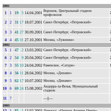
2001
Воронеж, Центральный стадион
1
1
19
5
14.04.2001
профсоюзов
2
2
31
17
18.07.2001
Санкт-Петербург, «Петровский»
3
3
41
27
30.09.2001
Санкт-Петербург, «Петровский»
4
4
45
31
27.10.2001
Москва, «Лужники»
2002
5
1
47
2
13.03.2002
Санкт-Петербург, «Петровский»
6
2
54
9
20.04.2002
Санкт-Петербург, «Петровский»
7
3
55
10
24.04.2002
Раменское, «Сатурн»
8
4
56
11
28.04.2002
Москва, «Динамо»
9
5
62
17
10.07.2002
Москва, «Динамо»
Андорра-ла-Велья, Муниципальный
10
6
69
24
15.08.2002
стадион
11
7
––||––
2003
12
1
85
1
13.02.2003
Лимасол, «Цирион Атлетик Центр»