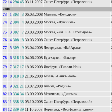
72
14
294
45
03.11.2007
Санкт-Петербург, «Петровский»
2008
73
1
303
3
06.03.2008
Марсель, «Велодром»
74
2
304
4
09.03.2008
Москва, «Лужники»
75
3
307
7
23.03.2008
Москва, «им. Э.А. Стрельцова»
76
4
308
8
30.03.2008
Санкт-Петербург, «Петровский»
77
5
309
9
03.04.2008
Леверкузен, «БайАрена»
78
6
316
16
04.06.2008
Бургхаузен, «Ваккер»
79
7
317
17
18.06.2008
Инсбрук, «Тиволи-Ной»
80
8
318
18
21.06.2008
Базель, «Санкт-Якоб»
81
9
321
21
13.07.2008
Химки, «Родина»
82
10
334
34
13.09.2008
Махачкала, «Динамо»
83
11
338
38
05.10.2008
Санкт-Петербург, «Петровский»
84
12
339
39
11.10.2008
Дортмунд, «Вестфаленштадион»