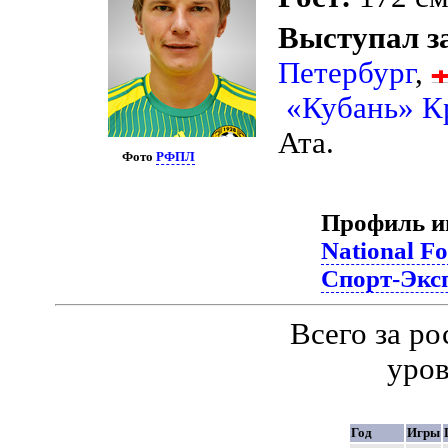
Выступал з
Петербург
,
«Кубань» К
Ата.
Фото
РФПЛ
Профиль и
National Fo
Спорт-Эксп
Всего за р
уро
Год
Игры