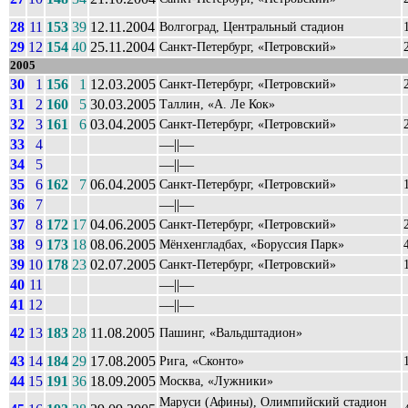
28
11
153
39
12.11.2004
Волгоград, Центральный стадион
29
12
154
40
25.11.2004
Санкт-Петербург, «Петровский»
2005
30
1
156
1
12.03.2005
Санкт-Петербург, «Петровский»
31
2
160
5
30.03.2005
Таллин, «А. Ле Кок»
32
3
161
6
03.04.2005
Санкт-Петербург, «Петровский»
33
4
––||––
34
5
––||––
35
6
162
7
06.04.2005
Санкт-Петербург, «Петровский»
36
7
––||––
37
8
172
17
04.06.2005
Санкт-Петербург, «Петровский»
38
9
173
18
08.06.2005
Мёнхенгладбах, «Боруссия Парк»
39
10
178
23
02.07.2005
Санкт-Петербург, «Петровский»
40
11
––||––
41
12
––||––
42
13
183
28
11.08.2005
Пашинг, «Вальдштадион»
43
14
184
29
17.08.2005
Рига, «Сконто»
44
15
191
36
18.09.2005
Москва, «Лужники»
Маруси (Афины), Олимпийский стадион