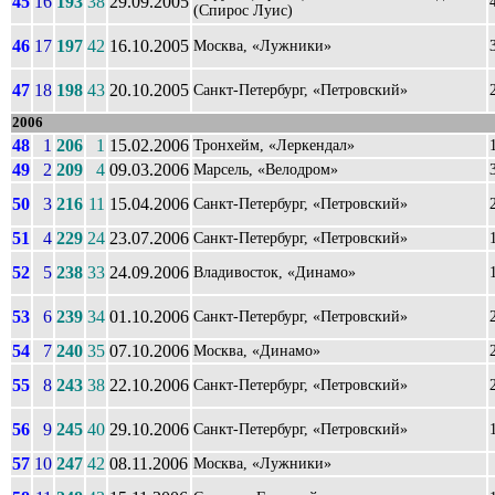
45
16
193
38
29.09.2005
(Спирос Луис)
46
17
197
42
16.10.2005
Москва, «Лужники»
47
18
198
43
20.10.2005
Санкт-Петербург, «Петровский»
2006
48
1
206
1
15.02.2006
Тронхейм, «Леркендал»
49
2
209
4
09.03.2006
Марсель, «Велодром»
50
3
216
11
15.04.2006
Санкт-Петербург, «Петровский»
51
4
229
24
23.07.2006
Санкт-Петербург, «Петровский»
52
5
238
33
24.09.2006
Владивосток, «Динамо»
53
6
239
34
01.10.2006
Санкт-Петербург, «Петровский»
54
7
240
35
07.10.2006
Москва, «Динамо»
55
8
243
38
22.10.2006
Санкт-Петербург, «Петровский»
56
9
245
40
29.10.2006
Санкт-Петербург, «Петровский»
57
10
247
42
08.11.2006
Москва, «Лужники»