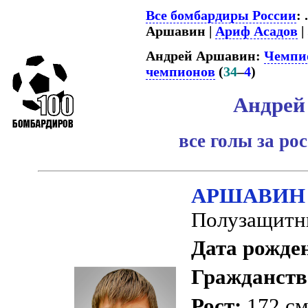
Все бомбардиры России
: 
Аршавин |
Ариф Асадов
| 
Андрей Аршавин:
Чемпи
чемпионов
(
34
–
4
)
Андрей
все голы за р
АРШАВИН А
Полузащитн
Дата рожде
Гражданств
Рост:
172 с