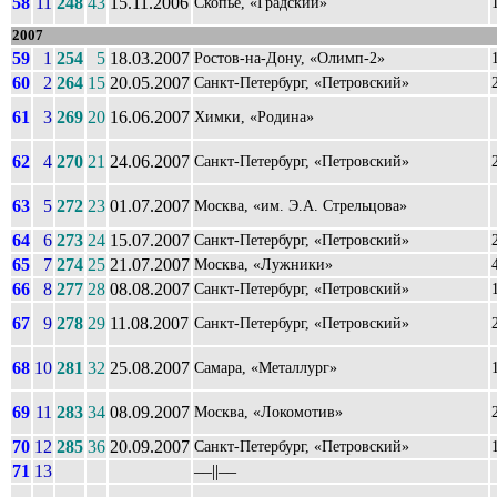
58
11
248
43
15.11.2006
Скопье, «Градский»
2007
59
1
254
5
18.03.2007
Ростов-на-Дону, «Олимп-2»
60
2
264
15
20.05.2007
Санкт-Петербург, «Петровский»
61
3
269
20
16.06.2007
Химки, «Родина»
62
4
270
21
24.06.2007
Санкт-Петербург, «Петровский»
63
5
272
23
01.07.2007
Москва, «им. Э.А. Стрельцова»
64
6
273
24
15.07.2007
Санкт-Петербург, «Петровский»
65
7
274
25
21.07.2007
Москва, «Лужники»
66
8
277
28
08.08.2007
Санкт-Петербург, «Петровский»
67
9
278
29
11.08.2007
Санкт-Петербург, «Петровский»
68
10
281
32
25.08.2007
Самара, «Металлург»
69
11
283
34
08.09.2007
Москва, «Локомотив»
70
12
285
36
20.09.2007
Санкт-Петербург, «Петровский»
71
13
––||––