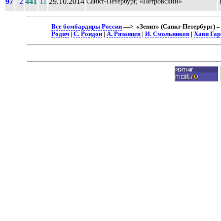
97
2
441
11
29.10.2014
Санкт-Петербург, «Петровский»
Все бомбардиры России
—> «Зенит» (Санкт-Петербург) – 
Родич
|
С. Рондон
|
А. Рязанцев
|
И. Смольников
|
Хави Гар