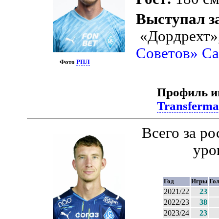
Выступал з
«Дордрехт»
Советов» С
Фото
РПЛ
Профиль и
Transferma
Всего за р
уро
Год
Игры
Го
2021/22
23
2022/23
38
2023/24
23