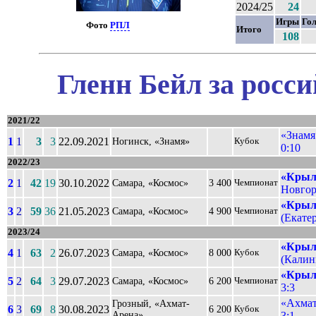
2024/25
24
Игры
Го
Фото
РПЛ
Итого
108
Гленн Бейл за росс
2021/22
«Знамя
1
1
3
3
22.09.2021
Ногинск, «Знамя»
Кубок
0:10
2022/23
«Крыл
2
1
42
19
30.10.2022
Самара, «Космос»
3 400
Чемпионат
Новгор
«Крыл
3
2
59
36
21.05.2023
Самара, «Космос»
4 900
Чемпионат
(Екатер
2023/24
«Крыл
4
1
63
2
26.07.2023
Самара, «Космос»
8 000
Кубок
(Калин
«Крыл
5
2
64
3
29.07.2023
Самара, «Космос»
6 200
Чемпионат
3:3
«Ахмат
Грозный, «Ахмат-
6
3
69
8
30.08.2023
6 200
Кубок
Арена»
3:1