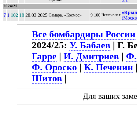
2024/25
«Крыл
7
1
102
18
28.03.2025
Самара, «Космос»
9 100
Чемпионат
(Москва
Все бомбардиры России
2024/25:
У. Бабаев
| Г. Б
Гарре
|
И. Дмитриев
|
Ф.
Ф. Ороско
|
К. Печенин
Шитов
|
Для ваших зам