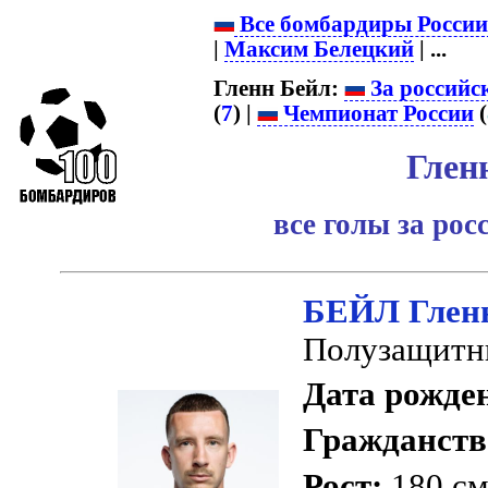
Все бомбардиры Росси
|
Максим Белецкий
| ...
Гленн Бейл:
За российс
(
7
) |
Чемпионат России
(
Глен
все голы за ро
БЕЙЛ Глен
Полузащитн
Дата рожде
Гражданств
Рост:
180 с