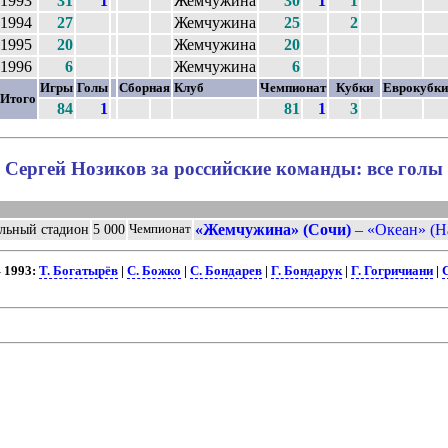
1993
31
1
Жемчужина
30
1
1
1994
27
Жемчужина
25
2
1995
20
Жемчужина
20
1996
6
Жемчужина
6
Игры
Голы
Сборная
Клуб
Чемпионат
Кубки
Еврокубки
Итого
84
1
81
1
3
Сергей Нозиков за российские команды: все голы
«Жемчужина» (Сочи)
– «Океан» (На
льный стадион
5 000
Чемпионат
 1993:
Т. Богатырёв
|
С. Божко
|
С. Бондарев
|
Г. Бондарук
|
Г. Гогричиани
|