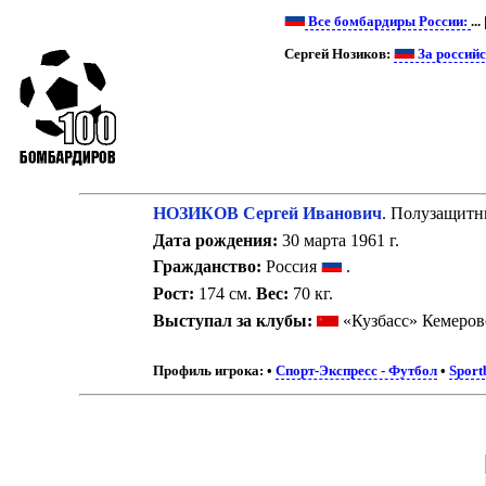
Все бомбардиры России:
...
Сергей Нозиков:
За россий
НОЗИКОВ Сергей Иванович
. Полузащитн
Дата рождения:
30 марта 1961 г.
Гражданство:
Россия
.
Рост:
174 см.
Вес:
70 кг.
Выступал за клубы:
«Кузбасс» Кемеров
Профиль игрока:
•
Спорт-Экспресс - Футбол
•
Sport