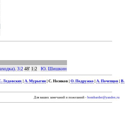
ходка). 3:2
48'
1:2
Ю. Шишкин
С. Ледовских
|
А. Мурыгин
| С. Нозиков |
О. Подружко
|
А. Почепцов
|
В.
Для ваших замечаний и пожеланий -
bombarder@yandex.ru