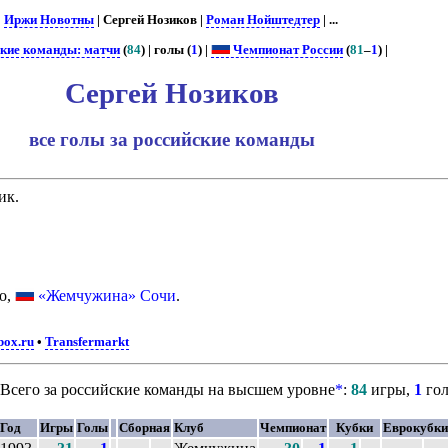
 |
Иржи Новотны
| Сергей Нозиков |
Роман Нойштедтер
| ...
ские команды: матчи
(
84
) | голы (
1
) |
Чемпионат России
(
81
–
1
) |
Сергей Нозиков
все голы за российские команды
ик.
о,
«Жемчужина» Сочи
.
box.ru
•
Transfermarkt
Всего за российские команды на высшем уровне
*
:
84
игры,
1
го
Год
Игры
Голы
Сборная
Клуб
Чемпионат
Кубки
Еврокубки