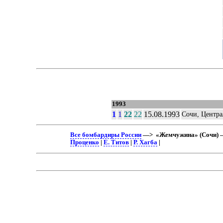
1993
1
1
22
22
15.08.1993
Сочи, Центра
Все бомбардиры России
—> «Жемчужина» (Сочи) –
Проценко
|
Е. Титов
|
Р. Хагба
|