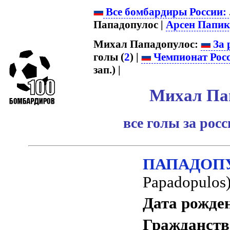
Все бомбардиры России:
Пападопулос |
Арсен Папи
Михал Пападопулос:
За 
голы (
2
) |
Чемпионат Рос
зап.) |
Михал Па
все голы за рос
ПАПАДОПУ
Papadopulos
Дата рожде
Гражданств