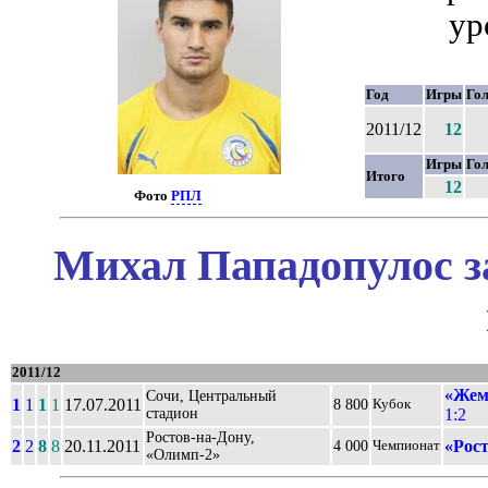
ур
Год
Игры
Го
2011/12
12
Игры
Го
Итого
12
Фото
РПЛ
Михал Пападопулос з
2011/12
«Жем
Сочи, Центральный
1
1
1
1
17.07.2011
8 800
Кубок
стадион
1:2
Ростов-на-Дону,
2
2
8
8
20.11.2011
«Рост
4 000
Чемпионат
«Олимп-2»