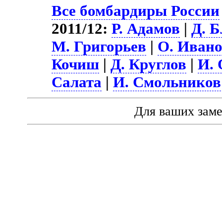
Все бомбардиры России
2011/12:
Р. Адамов
|
Д. 
М. Григорьев
|
О. Иван
Кочиш
|
Д. Круглов
|
И.
Салата
|
И. Смольников
Для ваших зам