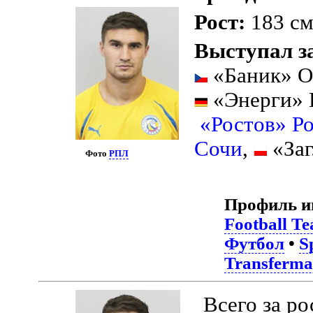
Рост:
183 с
Выступал з
«Баник» О
«Энерги» 
«Ростов» Р
Сочи
,
«Заг
Фото
РПЛ
Профиль и
Football T
Футбол
•
S
Transferma
Всего за р