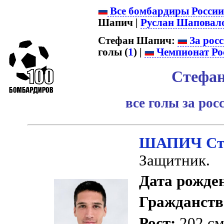
Все бомбардиры Росси
Шапич |
Руслан Шаповал
Стефан Шапич:
За рос
голы (
1
) |
Чемпионат Ро
Стефа
все голы за ро
ШАПИЧ Ст
Защитник.
Дата рожде
Гражданств
Рост:
202 с