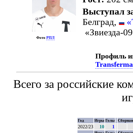
Выступал з
Белград,
«
«Звиезда-09
Фото
РПЛ
Профиль и
Transferma
Всего за российские к
и
Год
Игры
Голы
Сборная
2022/23
10
1
Игры
Голы
Сборная