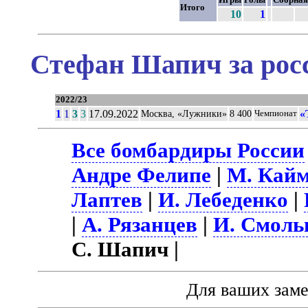
Итого
10
1
Стефан Шапич за рос
2022/23
1
1
3
3
17.09.2022
«
Москва, «Лужники»
8 400
Чемпионат
Все бомбардиры России
Андре Фелипе
|
М. Кай
Лаптев
|
И. Лебеденко
|
|
А. Рязанцев
|
И. Смоль
С. Шапич |
Для ваших зам