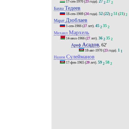
27
27
17-сен-1970
(
23
года).
2
2
Тедеев
Бахва
52
22
51
21
18-сен-1969
(
24
года).
(
)
(
)
2
2
Дзоблаев
Марат
45
35
1-сен-1966
(
27
лет).
2
2
Мархель
Михаил
36
35
14-июл-1966
(
27
лет).
2
2
Асадов
, 62'
Ариф
1
18-авг-1970
(
23
года).
1
Сулейманов
Назим
59
58
17-фев-1965
(
29
лет).
2
2