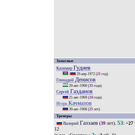
Запасные
Гудиев
Казимир
/
29-апр-1972
(
21
год).
Денисов
Геннадий
20-авг-1960
(
33
года).
Газданов
Сергей
21-авг-1969
(
24
года).
Качмазов
Игорь
30-авг-1968
(
25
лет).
Тренеры
Газзаев
53
(
39
лет).
: +
27
Валерий
12
2