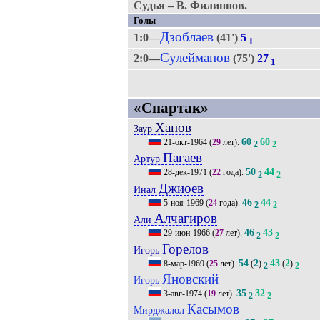
Судья – В. Филиппов.
Голы
Дзоблаев
1:0—
(41')
5
1
Сулейманов
2:0—
(75')
27
1
«Спартак»
Хапов
Заур
60
60
21-окт-1964
(
29
лет).
2
2
Пагаев
Артур
50
44
28-дек-1971
(
22
года).
2
2
Джиоев
Инал
46
44
5-ноя-1969
(
24
года).
2
2
Алчагиров
Али
46
43
29-июн-1966
(
27
лет).
2
2
Горелов
Игорь
54
2
43
2
8-мар-1969
(
25
лет).
(
)
(
)
2
2
Яновский
Игорь
35
32
3-авг-1974
(
19
лет).
2
2
Касымов
Мирджалол