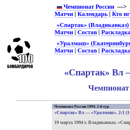
Чемпионат России
—>
Матчи
|
Календарь
|
Кто и
«Спартак» (Владикавказ) 
Матчи
|
Состав
|
Раскладк
«Уралмаш» (Екатеринбург
Матчи
|
Состав
|
Раскладк
«Спартак» Вл –
Чемпионат 
Чемпионат России 1994. 2-й тур.
«Спартак» Вл
—
«Уралмаш»
. 2:1 (1
19 марта 1994 г.
Владикавказ.
«Спа