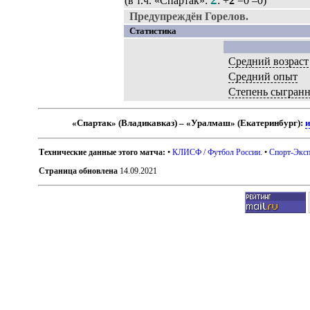
(в т.ч. «Спартак»:
: +
2
=0 –0)
Предупреждён Горелов.
Статистика
Средний возраст
Средний опыт
Степень сыгран
«Спартак» (Владикавказ) – «Уралмаш» (Екатеринбург):
и
Технические данные этого матча:
•
КЛИСФ / Футбол России
. •
Спорт-Эксп
Страница обновлена
14.09.2021