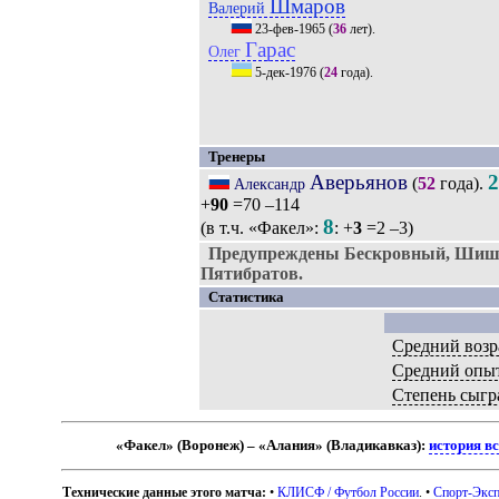
Шмаров
Валерий
23-фев-1965
(
36
лет).
Гарас
Олег
5-дек-1976
(
24
года).
Тренеры
Аверьянов
2
(
52
года).
Александр
+
90
=70 –114
8
(в т.ч. «Факел»:
: +
3
=2 –3)
Предупреждены Бескровный, Шишк
Пятибратов.
Статистика
Средний возр
Средний опы
Степень сыгр
«Факел» (Воронеж) – «Алания» (Владикавказ):
история в
Технические данные этого матча:
•
КЛИСФ / Футбол России
. •
Спорт-Эксп