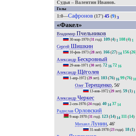
Судья – Валентин Иванов.
Голы
Сафронов
1:0—
(17')
45
(
9
)
3
«Факел»
Пчельников
Владимир
109
4
108
4
30-мар-1970
(
31
год).
(
)
(
)
1
1
Шишкин
Сергей
166
27
156
26
10-фев-1973
(
28
лет).
(
)
(
14
Бескровный
Александр
72
72
29-янв-1971
(
30
лет).
16
16
Щёголев
Александр
103
76
99
76
1-апр-1972
(
29
лет).
(
)
(
)
16
1
Терещенко
, 56'
Олег
59
1
13-янв-1972
(
29
лет).
(
)
1
Черкес
Александр
40
37
2-сен-1976
(
24
года).
14
14
Орловский
Радислав
123
14
111
14
9-мар-1970
(
31
год).
(
)
(
)
14
Лунин
, 46'
Михаил
18
1
31-май-1978
(
23
года).
(
)