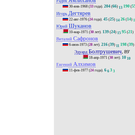
Ямлиханов
Радик
204
66
190
5
30-янв-1968
(
33
года).
(
)
(
13
Дегтярев
Игорь
45
25
26
14
22-авг-1976
(
24
года).
(
)
(
)
14
1
Шуканов
Юрий
139
24
95
21
10-мар-1971
(
30
лет).
(
)
(
)
15
Сафронов
Виталий
216
39
198
39
6-июн-1973
(
28
лет).
(
)
(
)
11
Болтрушевич
, 89'
Эдуард
10
18-апр-1971
(
30
лет).
10
Алхимов
Евгений
6
3
11-фев-1977
(
24
года).
6
3