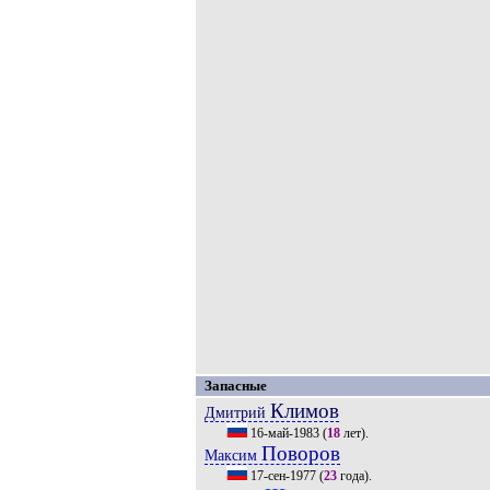
Запасные
Климов
Дмитрий
16-май-1983
(
18
лет).
Поворов
Максим
17-сен-1977
(
23
года).