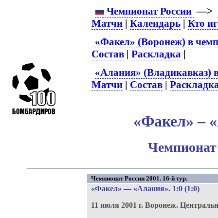
Чемпионат России
—>
Матчи
|
Календарь
|
Кто и
«Факел» (Воронеж) в чемп
Состав
|
Раскладка
|
«Алания» (Владикавказ) в
Матчи
|
Состав
|
Раскладк
«Факел» – «
Чемпионат 
Чемпионат России 2001. 16-й тур.
«Факел»
—
«Алания»
. 1:0 (1:0)
11 июля 2001 г.
Воронеж.
Центральн