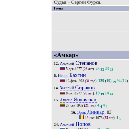
Судья – Сергей Фурса.
Голы
«Амкар»
Степанов
Алексей
12.
23
23
5-дек-1977
(
26
лет).
23
23
Бахтин
Игорь
6.
129
19
94
12
12-фев-1973
(
31
год).
(
)
(
)
19
Сираков
Захарий
14.
19
14
8-окт-1977
(
26
лет).
19
14
Янкаускас
Альгис
15.
4
4
27-сен-1982
(
21
год).
4
4
Линкар
, 83'
Эрик
16.
1
16-окт-1978
(
25
лет).
1
Попов
Алексей
24.