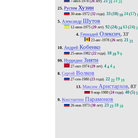
21
21
7-июл-1978
(
26
лет).
21
21
Хузин
Рустем
25.
33
18
24
17
30-янв-1972
(
32
года).
(
)
(
)
18
Шутов
Александр
5.
92
24
63
24
12-июн-1975
(
29
лет).
(
)
(
)
24
2
Олексич
, 33'
Геннадий
4.
21
23-авг-1978
(
26
лет).
21
Кобенко
Андрей
10.
10
9
25-июн-1982
(
22
года).
10
9
Зияти
Нурредин
99.
4
4
27-окт-1974
(
29
лет).
4
4
Волков
Сергей
8.
22
19
27-сен-1980
(
23
года).
22
19
Аристархов
, 83'
Максим
13.
40
5
9-мар-1980
(
24
года).
(
)
5
Парамонов
Константин
9.
23
18
26-ноя-1973
(
30
лет).
23
18