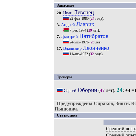
Запасные
Левенец
Иван
20.
22-фев-1980
(
24
года).
Лаврик
Андрей
3.
7-дек-1974
(
29
лет).
Пятибратов
Дмитрий
7.
24-май-1976
(
28
лет).
Леонченко
Владимир
17.
11-апр-1972
(
32
года).
Тренеры
Оборин
24
(
47
лет).
: +4 =
Сергей
Предупреждены Сираков, Зияти, Ко
Пьянович.
Статистика
Средний возр
Средний опы