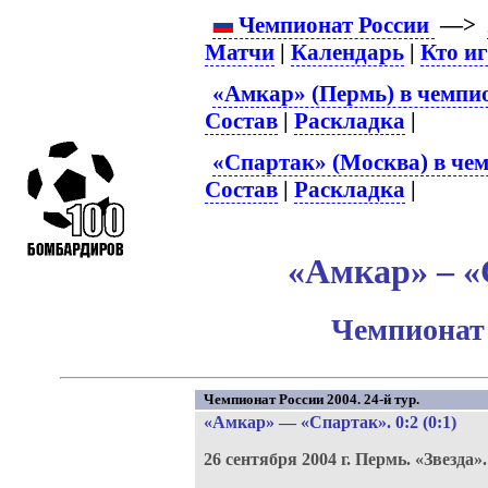
Чемпионат России
—>
Матчи
|
Календарь
|
Кто и
«Амкар» (Пермь) в чемпио
Состав
|
Раскладка
|
«Спартак» (Москва) в чем
Состав
|
Раскладка
|
«Амкар» – «
Чемпионат 
Чемпионат России 2004. 24-й тур.
«Амкар»
—
«Спартак»
. 0:2 (0:1)
26 сентября 2004 г.
Пермь.
«Звезда»