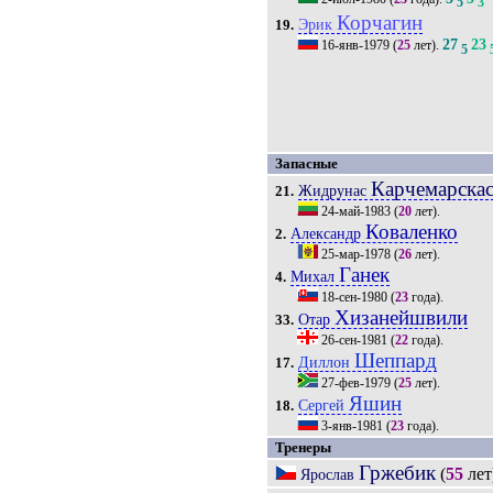
5
3
Корчагин
Эрик
19.
27
23
16-янв-1979
(
25
лет).
5
Запасные
Карчемарска
Жидрунас
21.
24-май-1983
(
20
лет).
Коваленко
Александр
2.
25-мар-1978
(
26
лет).
Ганек
Михал
4.
18-сен-1980
(
23
года).
Хизанейшвили
Отар
33.
26-сен-1981
(
22
года).
Шеппард
Диллон
17.
27-фев-1979
(
25
лет).
Яшин
Сергей
18.
3-янв-1981
(
23
года).
Тренеры
Гржебик
(
55
лет
Ярослав