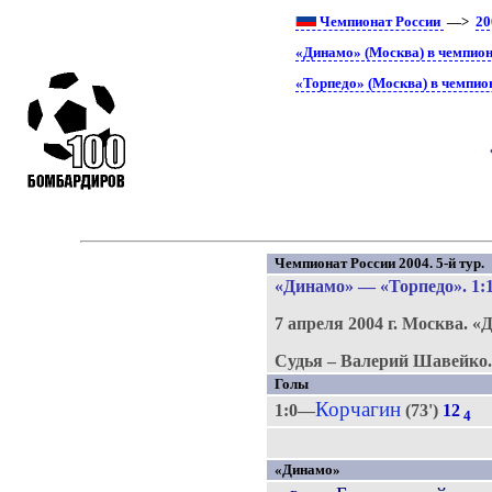
Чемпионат России
—>
20
«Динамо» (Москва) в чемпион
«Торпедо» (Москва) в чемпио
Чемпионат России 2004. 5-й тур.
«Динамо»
—
«Торпедо»
. 1:
7 апреля 2004 г.
Москва.
«Д
Судья – Валерий Шавейко
Голы
Корчагин
1:0—
(73')
12
4
«Динамо»