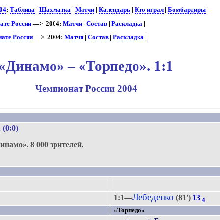
04
:
Таблица
|
Шахматка
|
Матчи
|
Календарь
|
Кто играл
|
Бомбардиры
|
ате России
—> 2004:
Матчи
|
Состав
|
Раскладка
|
нате России
—> 2004:
Матчи
|
Состав
|
Раскладка
|
«Динамо» – «Торпедо». 1:1
Чемпионат России 2004
1 (0:0)
инамо».
8 000 зрителей.
.
Лебеденко
1:1—
(81')
13
4
«Торпедо»