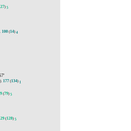
27
(
)
5
100
14
).
(
)
4
57'
177
134
).
(
)
1
99
79
(
)
5
129
128
(
)
5