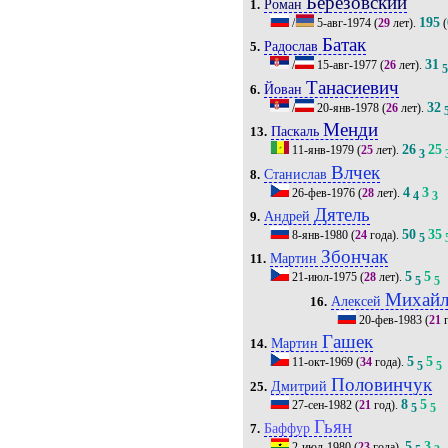
Березовский
Роман
1.
195
/
5-авг-1974
(
29
лет).
(
Батак
Радослав
5.
31
/
15-авг-1977
(
26
лет).
Танасиевич
Йован
6.
32
/
20-янв-1978
(
26
лет).
Менди
Паскаль
13.
26
25
11-янв-1979
(
25
лет).
3
Влчек
Станислав
8.
4
3
26-фев-1976
(
28
лет).
4
3
Дятель
Андрей
9.
50
35
8-янв-1980
(
24
года).
5
Збончак
Мартин
11.
5
5
21-июл-1975
(
28
лет).
5
5
Михайл
Алексей
16.
20-фев-1983
(
21
г
Гашек
Мартин
14.
5
5
11-окт-1969
(
34
года).
5
5
Половинчук
Дмитрий
25.
8
5
27-сен-1982
(
21
год).
5
5
Гьян
Баффур
7.
5
3
2-июл-1980
(
23
года).