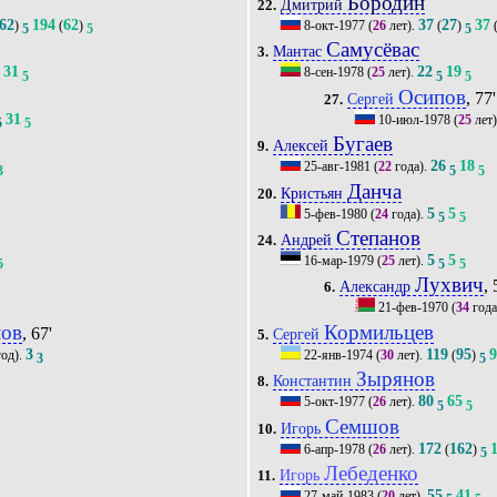
Бородин
Дмитрий
22.
62
194
62
37
27
37
)
(
)
8-окт-1977
(
26
лет).
(
)
5
5
5
Самусёвас
Мантас
3.
31
22
19
8-сен-1978
(
25
лет).
5
5
5
5
Осипов
, 77'
Сергей
27.
31
10-июл-1978
(
25
лет
5
5
Бугаев
Алексей
9.
26
18
25-авг-1981
(
22
года).
3
5
5
Данча
Кристьян
20.
5
5
5-фев-1980
(
24
года).
5
5
Степанов
Андрей
24.
5
5
16-мар-1979
(
25
лет).
5
5
5
Лухвич
, 
Александр
6.
21-фев-1970
(
34
года
ов
Кормильцев
, 67'
Сергей
5.
3
119
95
од).
22-янв-1974
(
30
лет).
(
)
3
5
Зырянов
Константин
8.
80
65
5-окт-1977
(
26
лет).
5
5
Семшов
Игорь
10.
172
162
6-апр-1978
(
26
лет).
(
)
5
Лебеденко
Игорь
11.
55
41
27-май-1983
(
20
лет).