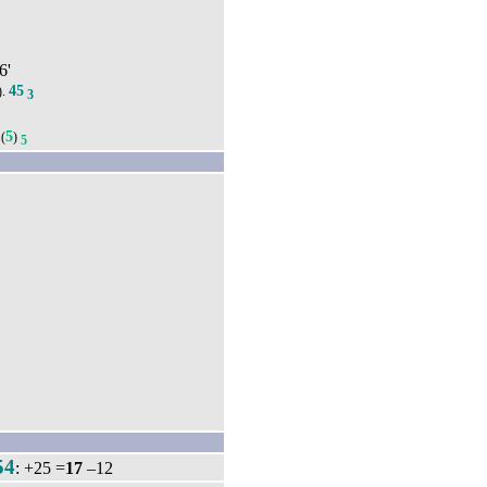
6'
45
).
3
5
(
)
5
54
: +25 =
17
–12