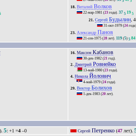
5
5
Волков
Виталий
18.
37
19
22-мар-1981
(
23
года).
5
5
5
Будылин
, 4
Сергей
21.
31-окт-1979
(
24
года
Панов
Александр
23.
119
5
84
21-сен-1975
(
28
лет).
(
)
5
с
Кабанов
Максим
16.
30-дек-1982
(
21
год).
Ровнейко
Дмитрий
2.
13-май-1980
(
23
года).
Йолович
Никола
4.
4-май-1979
(
24
года).
Болихов
Виктор
29.
1-дек-1983
(
20
лет).
5
Петренко
).
: +1 =
4
–0
(
47
лет).
Сергей