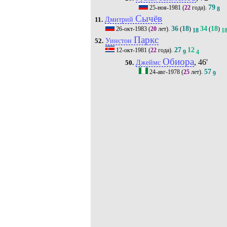
79
25-ноя-1981
(
22
года).
8
Сычёв
Дмитрий
11.
36
18
34
18
26-окт-1983
(
20
лет).
(
)
(
)
18
1
Паркс
Уинстон
52.
27
12
12-окт-1981
(
22
года).
9
4
Обиора
, 46'
Джеймс
50.
57
24-авг-1978
(
25
лет).
9