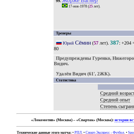
Жорже Вагнер
99.
17-ноя-1978
(
25
лет).
Тренеры
Сёмин
387
(
57
лет).
: +204 
Юрий
80
Предупреждены Гуренко, Нижегород
Видич.
Удалён Видич (61', 2ЖК).
Статистика
Средний возрас
Средний опыт
Степень сыгран
«Локомотив» (Москва) – «Спартак» (Москва):
история вс
Технические данные этого матча:
•
РПЛ
. •
Спорт-Экспресс - Футбол
. •
Spo