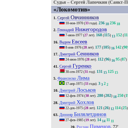
Судья – Сергей Лапочкин (Санкт-Пе
«Локомотив»
Овчинников
Сергей
1.
236
236
10-ноя-1970
(
33
года).
18
18
Нижегородов
Геннадий
2.
168
115
152
11
7-июн-1977
(
27
лет).
(
)
(
13
Евсеев
Вадим
16.
177
105
142
90
8-янв-1976
(
28
лет).
(
)
(
16
Сенников
Дмитрий
17.
112
96
95
87
24-июн-1976
(
28
лет).
(
)
(
)
16
Гуренко
Сергей
41.
131
125
30-сен-1972
(
31
год).
15
15
Лима
Франсиско
5.
3
2
17-апр-1971
(
33
года).
3
2
Лоськов
Дмитрий
10.
280
202
250
1
12-фев-1974
(
30
лет).
(
)
(
18
Хохлов
Дмитрий
28.
121
26
114
25
22-дек-1975
(
28
лет).
(
)
(
)
12
Билялетдинов
Динияр
63.
14
11
27-фев-1985
(
19
лет).
14
11
Пименов
, 72'
Руслан
20.