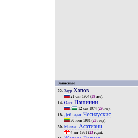
Запасные
Хапов
Заур
22.
21-окт-1964
(
39
лет).
Пашинин
Олег
14.
/
12-сен-1974
(
29
лет).
Чеснаускис
Дейвидас
18.
30-июн-1981
(
23
года).
Асатиани
Малхаз
30.
4-авг-1981
(
23
года).