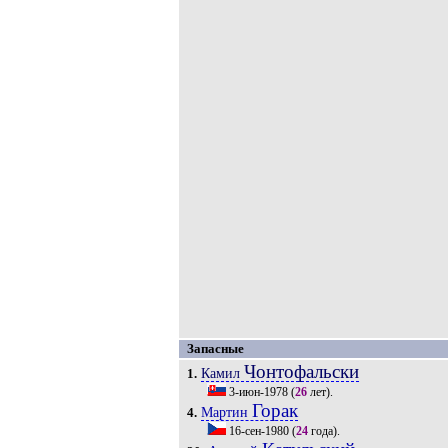
Запасные
Чонтофальски
Камил
1.
3-июн-1978
(
26
лет).
Горак
Мартин
4.
16-сен-1980
(
24
года).