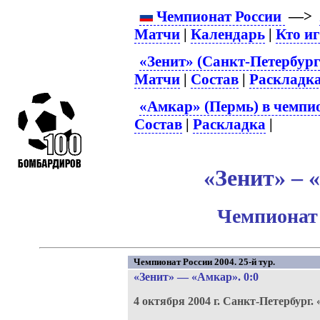
Чемпионат России
—>
Матчи
|
Календарь
|
Кто и
«Зенит» (Санкт-Петербург
Матчи
|
Состав
|
Раскладк
«Амкар» (Пермь) в чемпио
Состав
|
Раскладка
|
«Зенит» – 
Чемпионат 
Чемпионат России 2004. 25-й тур.
«Зенит»
—
«Амкар»
. 0:0
4 октября 2004 г.
Санкт-Петербург.