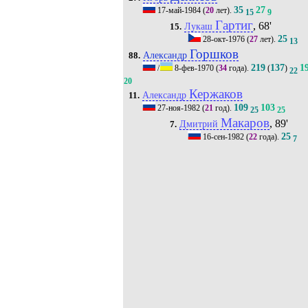
35
27
17-май-1984
(
20
лет).
15
9
Гартиг
, 68'
Лукаш
15.
25
28-окт-1976
(
27
лет).
13
Горшков
Александр
88.
219
137
1
/
8-фев-1970
(
34
года).
(
)
22
20
Кержаков
Александр
11.
109
103
27-ноя-1982
(
21
год).
25
25
Макаров
, 89'
Дмитрий
7.
25
16-сен-1982
(
22
года).
7