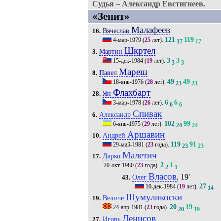
Судья – Александр Евстигнеев.
«Зенит»
Малафеев
Вячеслав
16.
121
119
4-мар-1979
(
25
лет).
17
17
Шкртел
Мартин
3.
3
3
15-дек-1984
(
19
лет).
3
3
Мареш
Павел
8.
49
49
18-янв-1976
(
28
лет).
23
23
Флахбарт
Ян
28.
6
6
3-мар-1978
(
26
лет).
6
6
Спивак
Александр
6.
102
99
6-янв-1975
(
29
лет).
24
24
Аршавин
Андрей
10.
119
91
29-май-1981
(
23
года).
23
23
Малетич
Дарко
17.
2
1
20-окт-1980
(
23
года).
2
1
Власов
, 19'
Олег
43.
27
10-дек-1984
(
19
лет).
14
Шумуликоски
Величе
19.
20
19
24-апр-1981
(
23
года).
20
19
Денисов
Игорь
27.