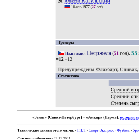
Катульский
Алексей
20.
16-авг-1977
(
27
лет).
Тренеры
Петржела
55
(
51
год).
Властимил
=
12
–12
Предупреждены Флахбарт, Спивак,
Статистика
Средний воз
Средний оп
Степень сыг
«Зенит» (Санкт-Петербург) – «Амкар» (Пермь):
история в
Технические данные этого матча:
•
РПЛ
. •
Спорт-Экспресс - Футбол
. •
Spo
Страница обновлена
22.11.2021