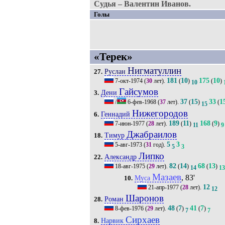
Судья – Валентин Иванов.
Голы
«Терек»
Нигматуллин
Руслан
27.
181
10
175
10
7-окт-1974
(
30
лет).
(
)
(
)
10
Гайсумов
Дени
3.
37
15
33
1
/
6-фев-1968
(
37
лет).
(
)
(
15
Нижегородов
Геннадий
6.
189
11
168
9
7-июн-1977
(
28
лет).
(
)
(
)
11
9
Джабраилов
Тимур
18.
5
3
5-авг-1973
(
31
год).
5
3
Липко
Александр
22.
82
14
68
13
18-авг-1975
(
29
лет).
(
)
(
)
14
13
Мазаев
, 83'
Муса
10.
12
21-апр-1977
(
28
лет).
12
Шаронов
Роман
28.
48
7
41
7
8-фев-1976
(
29
лет).
(
)
(
)
7
7
Сирхаев
Нарвик
8.