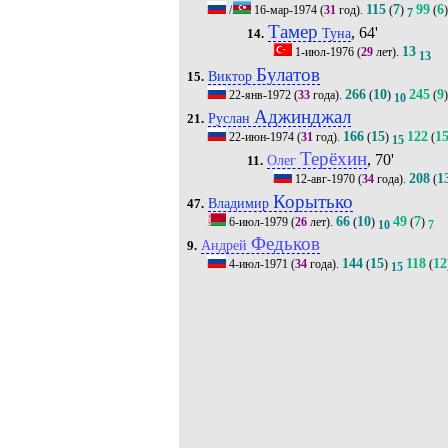
115
7
99
6
/
16-мар-1974
(
31
год).
(
)
(
)
7
Тамер
, 64'
Туна
14.
13
1-июл-1976
(
29
лет).
13
Булатов
Виктор
15.
266
10
245
9
22-янв-1972
(
33
года).
(
)
(
)
10
Аджинджал
Руслан
21.
166
15
122
1
22-июн-1974
(
31
год).
(
)
(
15
Терёхин
, 70'
Олег
11.
208
1
12-авг-1970
(
34
года).
(
Корытько
Владимир
47.
66
10
49
7
6-июл-1979
(
26
лет).
(
)
(
)
10
7
Федьков
Андрей
9.
144
15
118
12
4-июл-1971
(
34
года).
(
)
(
15