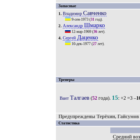
Запасные
Савченко
Владимир
1.
9-сен-1973
(
31
год).
Шмарко
Александр
2.
12-мар-1969
(
36
лет).
Даценко
Сергей
4.
10-дек-1977
(
27
лет).
Тренеры
Талгаев
15
(
52
года).
: +2 =3 –
1
Ваит
Предупреждены Терёхин, Гайсумов
Статистика
Средний воз