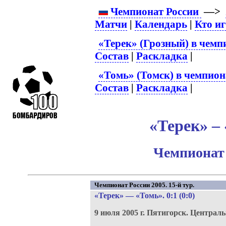
Чемпионат России
—>
Матчи
|
Календарь
|
Кто и
«Терек» (Грозный) в чемп
Состав
|
Раскладка
|
«Томь» (Томск) в чемпион
Состав
|
Раскладка
|
«Терек» – 
Чемпионат 
Чемпионат России 2005. 15-й тур.
«Терек»
—
«Томь»
. 0:1 (0:0)
9 июля 2005 г.
Пятигорск.
Централь