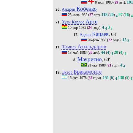
10
/
8-июл-1980
(
29
лет).
Кобенко
Андрей
20.
118
20
97
16
25-июн-1982
(
27
лет).
(
)
(
)
4
4
Арсе
Хуан Карлос
71.
4
3
10-апр-1985
(
24
года).
4
3
Кацаев
, 68'
Адлан
17.
15
20-фев-1988
(
22
года).
3
Асильдаров
Шамиль
11.
44
4
28
4
18-май-1983
(
26
лет).
(
)
(
)
4
4
Маурисио
, 60'
8.
4
21-окт-1988
(
21
год).
4
Бракамонте
Эктор
19.
151
6
130
5
16-фев-1978
(
32
года).
(
)
(
)
4
4