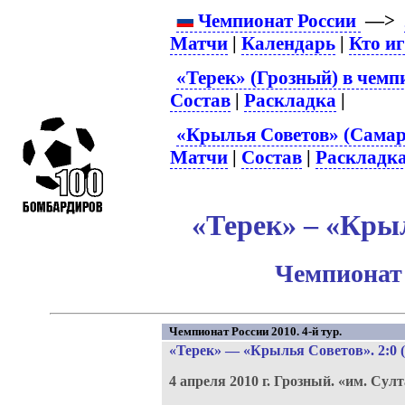
Чемпионат России
—>
Матчи
|
Календарь
|
Кто и
«Терек» (Грозный) в чемп
Состав
|
Раскладка
|
«Крылья Советов» (Самар
Матчи
|
Состав
|
Раскладк
«Терек» – «Крыл
Чемпионат 
Чемпионат России 2010. 4-й тур.
«Терек»
—
«Крылья Советов»
. 2:0 
4 апреля 2010 г.
Грозный.
«им. Сул