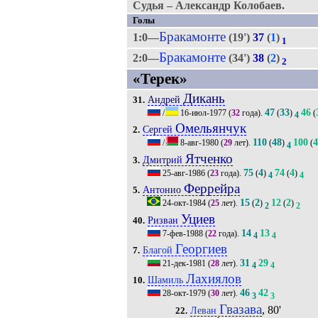
Судья – Александр Колобаев.
Голы
Бракамонте
1:0—
(19')
37
(
1
)
1
Бракамонте
2:0—
(34')
38
(
2
)
2
«Терек»
Дикань
Андрей
31.
47
33
46
/
16-июл-1977
(
32
года).
(
)
(
4
Омельянчук
Сергей
2.
110
48
100
4
/
8-авг-1980
(
29
лет).
(
)
(
4
Ятченко
Дмитрий
3.
75
4
74
4
25-авг-1986
(
23
года).
(
)
(
)
4
4
Феррейра
Антонио
5.
15
2
12
2
24-окт-1984
(
25
лет).
(
)
(
)
2
2
Уциев
Ризван
40.
14
13
7-фев-1988
(
22
года).
4
4
Георгиев
Благой
7.
31
29
21-дек-1981
(
28
лет).
4
4
Лахиялов
Шамиль
10.
46
42
28-окт-1979
(
30
лет).
3
3
Гвазава
, 80'
Леван
22.