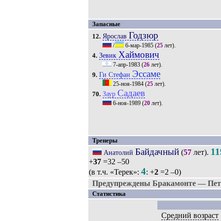
Запасные
Годзюр
Ярослав
12.
/
6-мар-1985
(
25
лет).
Хаймович
Зевик
4.
7-апр-1983
(
26
лет).
Эссаме
Ги Стефан
9.
25-ноя-1984
(
25
лет).
Садаев
Заур
70.
6-ноя-1989
(
20
лет).
Тренеры
Байдачный
11
(
57
лет).
Анатолий
+
37
=32 –50
4
(в т.ч. «Терек»:
: +
2
=2 –0)
Предупреждены Бракамонте — Пет
Статистика
Средний возраст