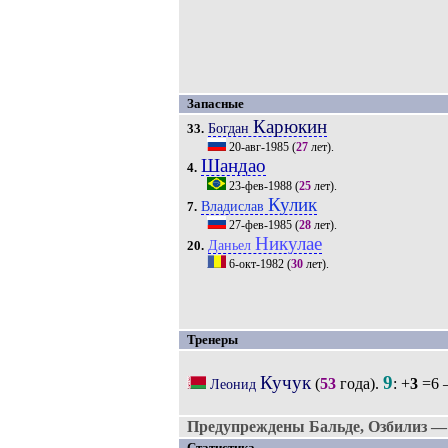
Запасные
Карюкин
Богдан
33.
20-авг-1985
(
27
лет).
Шандао
4.
23-фев-1988
(
25
лет).
Кулик
Владислав
7.
27-фев-1985
(
28
лет).
Никулае
Даньел
20.
6-окт-1982
(
30
лет).
Тренеры
Кучук
9
(
53
года).
: +
3
=6 
Леонид
Предупреждены Бальде, Озбилиз — 
Статистика