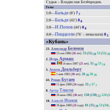
Судья – Владислав Безбородов.
Голы
Бальде
1:0—
(8')
7
7
Бальде
2:0—
(42')
8
8
И.Попов
3:0—
(44')
8
8
Пиццелли
4:0—
(76' – пенальти)
8
5
«Кубань»
Беленов
Александр
23.
53
52
53
52
13-сен-1986
(
26
лет).
(
)
(
)
28
28
Армаш
Игорь
2.
55
53
/
14-июл-1987
(
25
лет).
16
14
Деальберт
Анхель
5.
26
26
1-янв-1983
(
30
лет).
26
26
Бугаев
Роман
43.
33
17
11-фев-1989
(
24
года).
7
7
Тлисов
Артур
8.
158
130
124
1
10-июн-1982
(
30
лет).
(
)
(
22
Ионов
Алексей
10.
81
35
53
34
18-фев-1989
(
24
года).
(
)
(
)
28