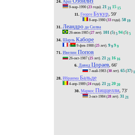
Озбилиз
Араз
24.
21
15
9-мар-1990
(
23
года).
21
15
Букур
, 59'
Георге
11.
58
8-апр-1980
(
33
года).
19
Леандро
да Силва
31.
101
5
94
5
26-июн-1985
(
27
лет).
(
)
(
)
5
5
Каборе
Шарль
34.
9
9
/
9-фев-1988
(
25
лет).
9
9
Попов
Ивелин
71.
21
16
26-окт-1987
(
25
лет).
21
16
Цораев
, 66'
Давид
6.
65
37
7-май-1983
(
30
лет).
(
)
Бальде
Ибраима
28.
21
20
4-апр-1989
(
24
года).
21
20
Пиццелли
, 73'
Маркос
30.
31
3-окт-1984
(
28
лет).
21