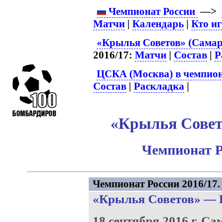
Чемпионат России
—>
Матчи
|
Календарь
|
Кто и
«Крылья Советов» (Самар
2016/17:
Матчи
|
Состав
|
Р
ЦСКА (Москва) в чемпион
Состав
|
Раскладка
|
«Крылья Совет
Чемпионат Р
Чемпионат России 2016/17. 
«Крылья Советов»
—
18 сентября 2016 г.
Са