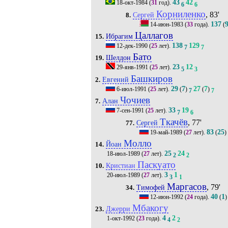
43
42
18-окт-1984
(
31
год).
6
6
Корниленко
, 83'
Сергей
8.
137
14-июн-1983
(
33
года).
(
Цаллагов
Ибрагим
15.
138
129
12-дек-1990
(
25
лет).
7
7
Бато
Шелдон
19.
23
12
29-янв-1991
(
25
лет).
5
3
Башкиров
Евгений
2.
29
7
27
7
6-июл-1991
(
25
лет).
(
)
(
)
7
7
Чочиев
Алан
7.
33
19
7-сен-1991
(
25
лет).
7
6
Ткачёв
, 77'
Сергей
77.
83
25
19-май-1989
(
27
лет).
(
)
Молло
Йоан
14.
25
24
18-июл-1989
(
27
лет).
2
2
Паскуато
Кристиан
10.
3
1
20-июл-1989
(
27
лет).
3
1
Маргасов
, 79'
Тимофей
34.
40
1
12-июн-1992
(
24
года).
(
)
Мбакогу
Джерри
23.
4
2
1-окт-1992
(
23
года).
4
2