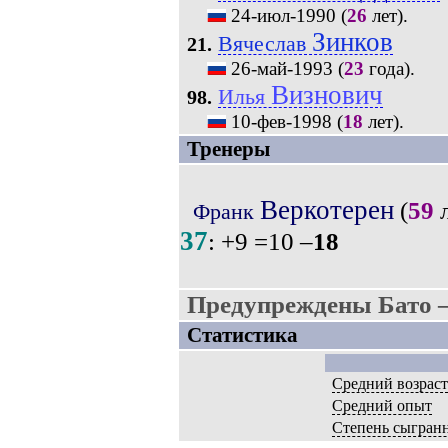
24-июл-1990
(
26
лет).
Зинков
Вячеслав
21.
26-май-1993
(
23
года).
Визнович
Илья
98.
10-фев-1998
(
18
лет).
Тренеры
Веркотерен
(
59
л
Франк
37
: +9 =10 –
18
Предупреждены Бато 
Статистика
Средний возрас
Средний опыт
Степень сыгран