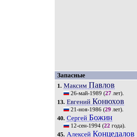
Запасные
Павлов
Максим
1.
26-май-1989
(
27
лет).
Конюхов
Евгений
13.
21-ноя-1986
(
29
лет).
Божин
Сергей
40.
12-сен-1994
(
22
года).
Концедалов
Алексей
45.