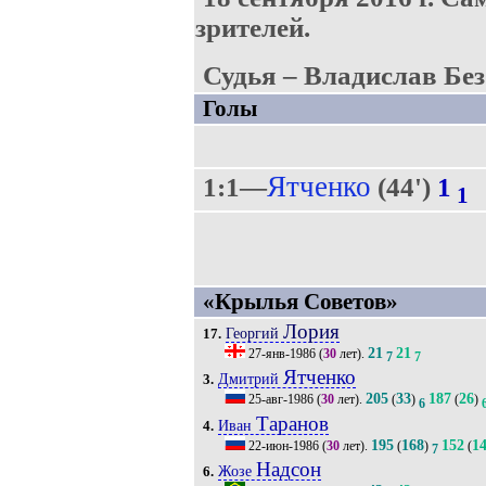
зрителей.
Судья – Владислав Без
Голы
Ятченко
1:1—
(44')
1
1
«Крылья Советов»
Лория
Георгий
17.
21
21
27-янв-1986
(
30
лет).
7
7
Ятченко
Дмитрий
3.
205
33
187
26
25-авг-1986
(
30
лет).
(
)
(
)
6
Таранов
Иван
4.
195
168
152
1
22-июн-1986
(
30
лет).
(
)
(
7
Надсон
Жозе
6.