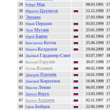
Мак
29
08.03.1991
1
Роберт
Цаллагов
30
12.12.1990
1
Ибрагим
Эрнани
33
27.03.1994
1
Першин
35
03.03.1999
1
Юрий
Мусаев
38
25.01.1999
1
Леон
Бавин
40
05.02.1994
1
Юрий
Котов
42
25.06.1998
1
Константин
Колдунов
43
19.04.2000
1
Никита
Гардинер-Смит
44
03.07.1997
1
Джейкоб
Горулёв
46
30.07.1998
1
Виталий
Казаков
47
06.02.1999
1
Руслан
Плетнёв
49
16.01.1998
1
Дмитрий
Кириллов
61
16.06.1998
1
Дмитрий
Левин
62
06.05.1999
1
Максим
Ящук
65
13.03.1995
1
Данила
Андреев
67
02.11.1997
1
Никита
Бойцов
68
22.06.1999
1
Ефим