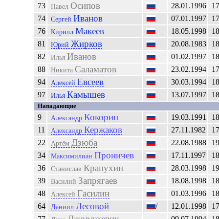
Осипов
73
28.01.1996
1
Павел
Иванов
74
07.01.1997
1
Сергей
Макеев
76
18.05.1998
1
Кирилл
Жирков
81
20.08.1983
1
Юрий
Иванов
82
01.02.1997
1
Илья
Саламатов
88
23.02.1994
1
Никита
Евсеев
94
30.03.1994
1
Алексей
Камышев
97
13.07.1997
1
Илья
Нападающие
Кокорин
9
19.03.1991
1
Александр
Кержаков
11
27.11.1982
1
Александр
Дзюба
22
22.08.1988
1
Артём
Проничев
34
17.11.1997
1
Максимилиан
Крапухин
36
28.03.1998
1
Станислав
Запрягаев
39
18.08.1998
1
Василий
Гасилин
48
01.03.1996
1
Алексей
Лесовой
64
/
12.01.1998
1
Даниил
Джорджевич
77
09.07.1994
1