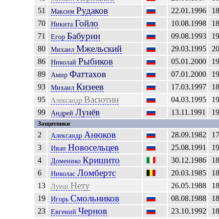
Рудаков
51
22.01.1996
1
Максим
Гойло
70
10.08.1998
1
Никита
Бабурин
71
09.08.1993
1
Егор
Мжельский
80
29.03.1995
2
Михаил
Рыбиков
86
05.01.2000
1
Николай
Фаттахов
89
07.01.2000
1
Амир
Кизеев
93
17.03.1997
1
Михаил
Васютин
95
04.03.1995
1
Александр
Лунёв
99
13.11.1991
1
Андрей
Защитники
Анюков
2
28.09.1982
1
Александр
Новосельцев
3
25.08.1991
1
Иван
Кришито
4
30.12.1986
1
Доменико
Ломбертс
6
20.03.1985
1
Николас
Нету
13
26.05.1988
1
Луиш
Смольников
19
08.08.1988
1
Игорь
Чернов
23
23.10.1992
1
Евгений