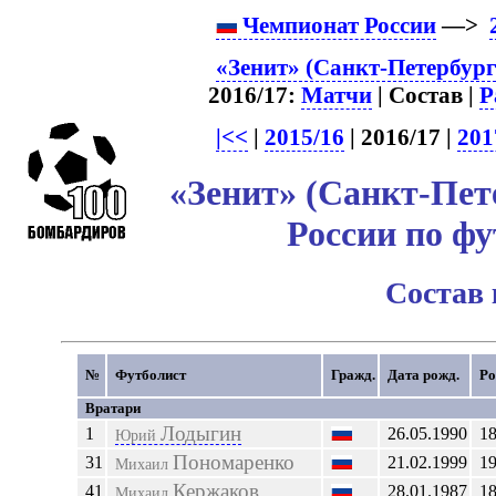
Чемпионат России
—>
«Зенит» (Санкт-Петербург
2016/17:
Матчи
| Состав |
Р
|<<
|
2015/16
| 2016/17 |
201
«Зенит» (Санкт-Пет
России по фу
Состав
№
Футболист
Гражд.
Дата рожд.
Ро
Вратари
Лодыгин
1
26.05.1990
1
Юрий
Пономаренко
31
21.02.1999
1
Михаил
Кержаков
41
28.01.1987
1
Михаил