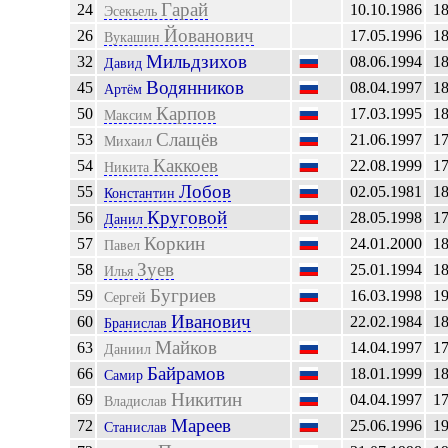
Гарай
24
10.10.1986
1
Эсекьель
Йованович
26
17.05.1996
1
Вукашин
Мильдзихов
32
08.06.1994
1
Давид
Водянников
45
08.04.1997
1
Артём
Карпов
50
17.03.1995
1
Максим
Слащёв
53
21.06.1997
1
Михаил
Каккоев
54
22.08.1999
1
Никита
Лобов
55
02.05.1981
1
Константин
Круговой
56
28.05.1998
1
Данил
Коркин
57
24.01.2000
1
Павел
Зуев
58
25.01.1994
1
Илья
Бугриев
59
16.03.1998
1
Сергей
Иванович
60
22.02.1984
1
Бранислав
Майков
63
14.04.1997
1
Даниил
Байрамов
66
18.01.1999
1
Самир
Никитин
69
04.04.1997
1
Владислав
Мареев
72
25.06.1996
1
Станислав