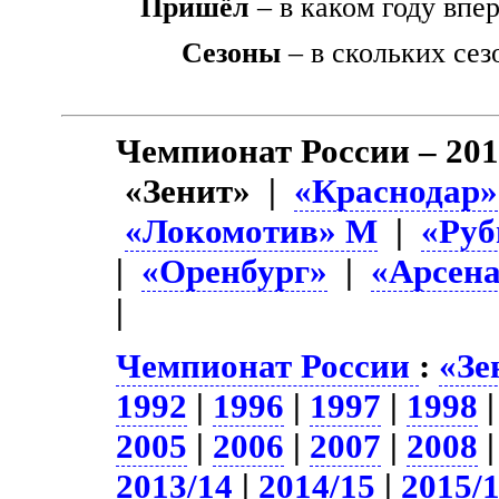
Пришёл
– в каком году впе
Сезоны
– в скольких сез
Чемпионат России – 201
«Зенит» |
«Краснодар»
«Локомотив» М
|
«Руб
|
«Оренбург»
|
«Арсена
|
Чемпионат России
:
«Зе
1992
|
1996
|
1997
|
1998
2005
|
2006
|
2007
|
2008
2013/14
|
2014/15
|
2015/