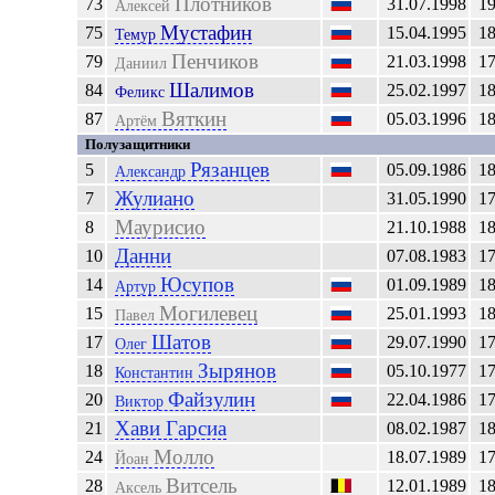
Плотников
73
31.07.1998
1
Алексей
Мустафин
75
15.04.1995
1
Темур
Пенчиков
79
21.03.1998
1
Даниил
Шалимов
84
25.02.1997
1
Феликс
Вяткин
87
05.03.1996
1
Артём
Полузащитники
Рязанцев
5
05.09.1986
1
Александр
Жулиано
7
31.05.1990
1
Маурисио
8
21.10.1988
1
Данни
10
07.08.1983
1
Юсупов
14
01.09.1989
1
Артур
Могилевец
15
25.01.1993
1
Павел
Шатов
17
29.07.1990
1
Олег
Зырянов
18
05.10.1977
1
Константин
Файзулин
20
22.04.1986
1
Виктор
Хави Гарсиа
21
08.02.1987
1
Молло
24
18.07.1989
1
Йоан
Витсель
28
12.01.1989
1
Аксель