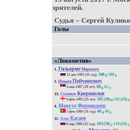
зрителей.
Судья – Сергей Кулико
Голы
«Локомотив»
Гильерме
Маринато
1.
188
188
12-дек-1985
(
31
год).
6
6
Пейчинович
Неманя
5.
68
62
4-ноя-1987
(
29
лет).
6
6
Кверквелия
Соломон
33.
105
18
101
18
6-фев-1992
(
25
лет).
(
)
(
)
6
6
Мануэл Фернандиш
4.
60
49
5-фев-1986
(
31
год).
6
6
Касаев
Алан
11.
193
70
139
50
8-апр-1986
(
31
год).
(
)
(
)
2
1