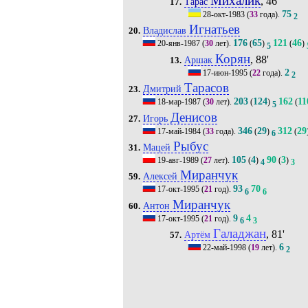
Михалик
, 46'
Тарас
17.
75
28-окт-1983
(
33
года).
2
Игнатьев
Владислав
20.
176
65
121
46
20-янв-1987
(
30
лет).
(
)
(
)
5
Корян
, 88'
Аршак
13.
2
17-июн-1995
(
22
года).
2
Тарасов
Дмитрий
23.
203
124
162
11
18-мар-1987
(
30
лет).
(
)
(
5
Денисов
Игорь
27.
346
29
312
29
17-май-1984
(
33
года).
(
)
(
6
Рыбус
Мацей
31.
105
4
90
3
19-авг-1989
(
27
лет).
(
)
(
)
4
3
Миранчук
Алексей
59.
93
70
17-окт-1995
(
21
год).
6
6
Миранчук
Антон
60.
9
4
17-окт-1995
(
21
год).
6
3
Галаджан
, 81'
Артём
57.
6
22-май-1998
(
19
лет).
2