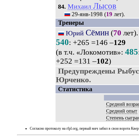
Лысов
Михаил
84.
29-янв-1998
(
19
лет).
Тренеры
Сёмин
(
70
лет).
Юрий
540
: +265 =146 –
129
485
(в т.ч. «Локомотив»:
+252 =131 –
102
)
Предупреждены Рыбус 
Юрченко.
Статистика
Средний возра
Средний опыт
Степень сыгра
Согласно протоколу на rfpl.org, первый мяч забил в свои ворота Кве