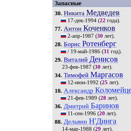
Запасные
Медведев
Никита
30.
17-дек-1994
(
22
года).
Коченков
Антон
77.
2-апр-1987
(
30
лет).
Ротенберг
Борис
28.
/
19-май-1986
(
31
год).
Денисов
Виталий
29.
23-фев-1987
(
30
лет).
Маргасов
Тимофей
34.
12-июн-1992
(
25
лет).
Коломейц
Александр
18.
21-фев-1989
(
28
лет).
Баринов
Дмитрий
36.
11-сен-1996
(
20
лет).
Н'Динга
Дельвин
88.
14-мар-1988
(
29
лет).