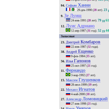
Ханни
Софьян
94.
23
/
29-дек-1990
(
28
лет).
Зе Луиш
9.
79
6
24-янв-1991
(
28
лет).
18
Луис Адриано
12.
52
4
12-апр-1987
(
31
год).
19
Запасные
Комбаров
Дмитрий
23.
22-янв-1987
(
32
года).
Ещенко
Андрей
38.
9-фев-1984
(
35
лет).
Гапонов
Илья
56.
25-окт-1997
(
21
год).
Фернандо
11.
3-мар-1992
(
27
лет).
Глушенков
Максим
15.
28-июл-1999
(
19
лет).
Игнатов
Михаил
22.
4-май-2000
(
18
лет).
Ломовицкий
Александр
27.
27-янв-1998
(
21
год).
Умяров
Наиль
54.