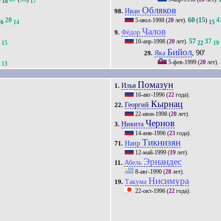
18
17
Обляков
Иван
98.
20
60
15
4
5-июл-1998
(
20
лет).
(
)
16
14
15
Чалов
Фёдор
9.
1
57
37
10-апр-1998
(
20
лет).
15
22
19
Бийол
, 90'
Яка
29.
4
5-фев-1999
(
20
лет).
13
Помазун
Илья
1.
16-авг-1996
(
22
года).
Кырнац
Георгий
22.
22-июн-1998
(
20
лет).
Чернов
Никита
3.
14-янв-1996
(
23
года).
Тикнизян
Наир
71.
12-май-1999
(
19
лет).
Эрнандес
Абель
11.
8-авг-1990
(
28
лет).
Нисимура
Такума
19.
22-окт-1996
(
22
года).