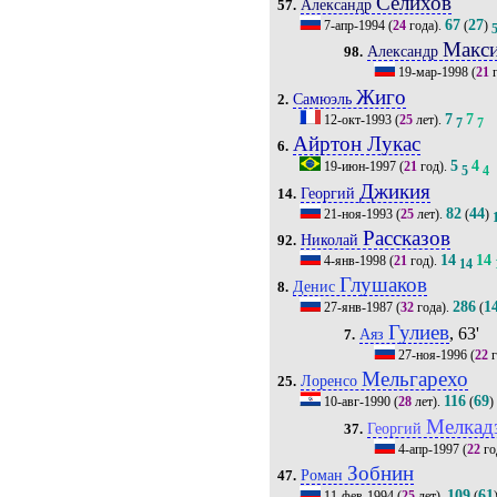
Селихов
Александр
57.
67
27
7-апр-1994
(
24
года).
(
)
Макс
Александр
98.
19-мар-1998
(
21
г
Жиго
Самюэль
2.
7
7
12-окт-1993
(
25
лет).
7
7
Айртон Лукас
6.
5
4
19-июн-1997
(
21
год).
5
4
Джикия
Георгий
14.
82
44
21-ноя-1993
(
25
лет).
(
)
Рассказов
Николай
92.
14
14
4-янв-1998
(
21
год).
14
Глушаков
Денис
8.
286
1
27-янв-1987
(
32
года).
(
Гулиев
, 63'
Аяз
7.
27-ноя-1996
(
22
г
Мельгарехо
Лоренсо
25.
116
69
10-авг-1990
(
28
лет).
(
)
Мелкад
Георгий
37.
4-апр-1997
(
22
го
Зобнин
Роман
47.
109
61
11-фев-1994
(
25
лет).
(