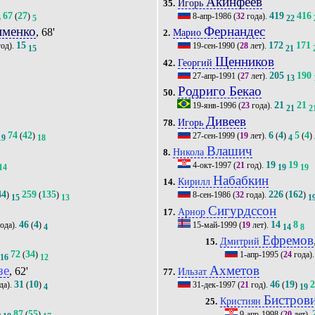
Акинфеев
Игорь
35.
67
27
419
416
(
)
8-апр-1986
(
32
года).
5
5
22
именко
Фернандес
, 68'
Марио
2.
15
172
171
од).
19-сен-1990
(
28
лет).
15
21
Щенников
Георгий
42.
205
190
27-апр-1991
(
27
лет).
13
Родриго Бекао
50.
21
21
19-янв-1996
(
23
года).
21
2
Дивеев
Игорь
78.
74
42
6
4
5
4
(
)
27-сен-1999
(
19
лет).
(
)
(
)
19
18
4
Влашич
Никола
8.
19
19
4-окт-1997
(
21
год).
14
19
19
Набабкин
Кирилл
14.
44
259
135
226
162
)
(
)
8-сен-1986
(
32
года).
(
)
15
13
1
Сигурдссон
Арнор
17.
46
4
14
8
ода).
(
)
15-май-1999
(
19
лет).
4
14
8
Ефремов
Дмитрий
15.
72
34
(
)
1-апр-1995
(
24
года)
16
12
зе
Ахметов
, 62'
Ильзат
77.
31
10
46
19
да).
(
)
31-дек-1997
(
21
год).
(
)
4
19
Бистров
Кристиян
25.
87
55
)
(
)
9-апр-1998
(
20
лет).