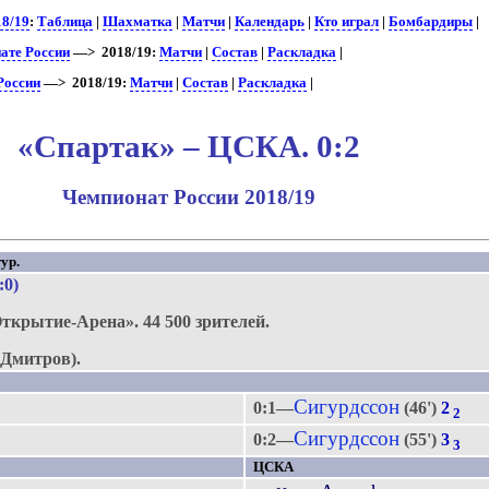
18/19
:
Таблица
|
Шахматка
|
Матчи
|
Календарь
|
Кто играл
|
Бомбардиры
|
ате России
—> 2018/19:
Матчи
|
Состав
|
Раскладка
|
России
—> 2018/19:
Матчи
|
Состав
|
Раскладка
|
«Спартак» – ЦСКА. 0:2
Чемпионат России 2018/19
ур.
:0)
ткрытие-Арена».
44 500 зрителей.
Дмитров).
Сигурдссон
0:1—
(46')
2
2
Сигурдссон
0:2—
(55')
3
3
ЦСКА