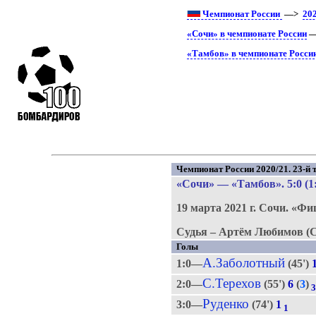
Чемпионат России
—>
20
«Сочи» в чемпионате России
—
«Тамбов» в чемпионате Росси
Чемпионат России 2020/21. 23-й т
«Сочи»
—
«Тамбов»
. 5:0 (1
19 марта 2021 г.
Сочи.
«Фи
Судья – Артём Любимов (С
Голы
А.Заболотный
1:0—
(45')
С.Терехов
2:0—
(55')
6
(
3
)
Руденко
3:0—
(74')
1
1