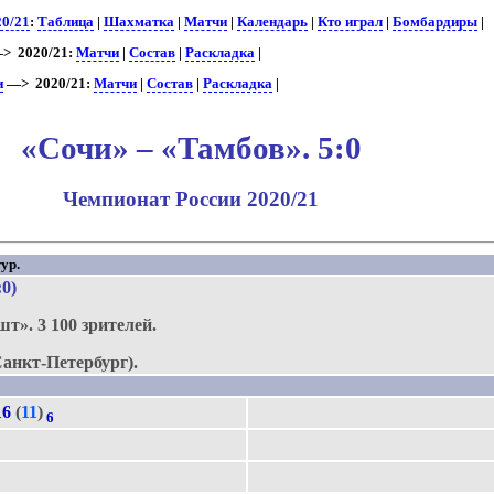
20/21
:
Таблица
|
Шахматка
|
Матчи
|
Календарь
|
Кто играл
|
Бомбардиры
|
> 2020/21:
Матчи
|
Состав
|
Раскладка
|
и
—> 2020/21:
Матчи
|
Состав
|
Раскладка
|
«Сочи» – «Тамбов». 5:0
Чемпионат России 2020/21
ур.
:0)
шт».
3 100 зрителей.
анкт-Петербург).
16
(
11
)
6
3