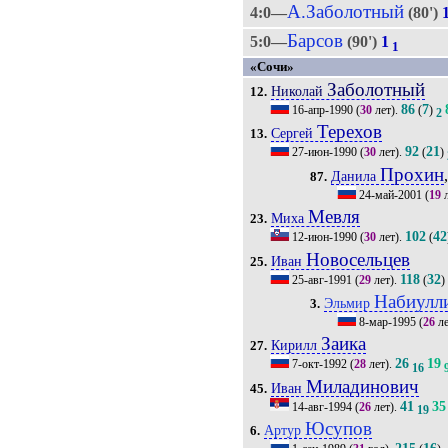
А.Заболотный
4:0—
(80')
Барсов
5:0—
(90')
1
1
«Сочи»
Заболотный
Николай
12.
86
7
16-апр-1990
(
30
лет).
(
)
2
Терехов
Сергей
13.
92
21
27-июн-1990
(
30
лет).
(
)
Прохин
Данила
87.
24-май-2001
(
19
л
Мевля
Миха
23.
102
42
12-июн-1990
(
30
лет).
(
Новосельцев
Иван
25.
118
32
25-авг-1991
(
29
лет).
(
)
Набиулл
Эльмир
3.
8-мар-1995
(
26
ле
Заика
Кирилл
27.
26
19
7-окт-1992
(
28
лет).
16
Миладинович
Иван
45.
41
35
14-авг-1994
(
26
лет).
19
Юсупов
Артур
6.