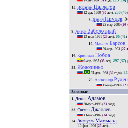
215
16
1-сен-1989
(
31
год).
(
)
Цаллагов
Ибрагим
15.
230
46
12-дек-1990
(
30
лет).
(
)
Пруцев
, 8
Данил
7.
25-мар-2000
(
20
л
Заболотный
Антон
9.
86
41
13-июн-1991
(
29
лет).
(
)
Барсов
,
Максим
10.
29-апр-1993
(
27
л
Нобоа
Кристиан
16.
297
37
9-апр-1985
(
35
лет).
(
)
Жоаозиньо
22.
24
/
25-дек-1988
(
32
года).
Руден
Александр
79.
15-мар-1999
(
22
г
Запасные
Адамов
Денис
1.
20-фев-1998
(
23
года).
Джанаев
Сослан
35.
13-мар-1987
(
34
года).
Маммана
Эмануэль
24.
10-фев-1996
(
25
лет).