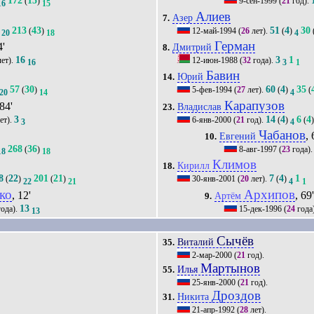
172
15
(
)
9-сен-1999
(
21
год).
16
15
Алиев
Азер
7.
213
43
51
4
30
(
)
12-май-1994
(
26
лет).
(
)
20
18
4
Герман
4'
Дмитрий
8.
16
3
1
ет).
12-июн-1988
(
32
года).
16
3
1
Бавин
Юрий
14.
57
30
60
4
35
(
)
5-фев-1994
(
27
лет).
(
)
(
20
14
4
Карапузов
 84'
Владислав
23.
3
14
4
6
4
ет).
6-янв-2000
(
21
год).
(
)
(
3
4
Чабанов
, 
Евгений
10.
268
36
(
)
8-авг-1997
(
23
года)
18
18
Климов
Кирилл
18.
8
22
201
21
7
4
1
(
)
(
)
30-янв-2001
(
20
лет).
(
)
22
21
4
1
ко
Архипов
, 12'
, 69
Артём
9.
13
ода).
15-дек-1996
(
24
года
13
Сычёв
Виталий
35.
2-мар-2000
(
21
год).
Мартынов
Илья
55.
25-янв-2000
(
21
год).
Дроздов
Никита
31.
21-апр-1992
(
28
лет).