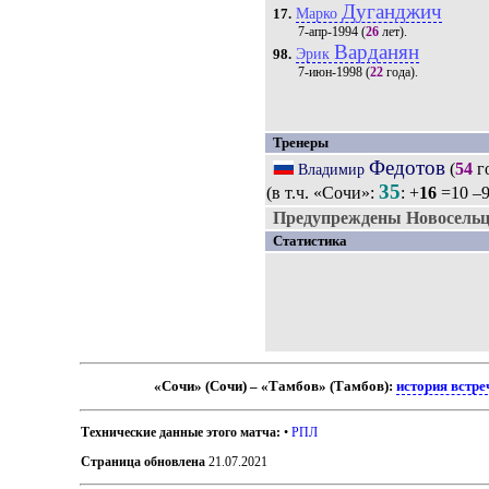
Дуганджич
Марко
17.
7-апр-1994
(
26
лет).
Варданян
Эрик
98.
7-июн-1998
(
22
года).
Тренеры
Федотов
(
54
г
Владимир
35
(в т.ч. «Сочи»:
: +
16
=10 –9
Предупреждены Новосельц
Статистика
«Сочи» (Сочи) – «Тамбов» (Тамбов):
история встре
Технические данные этого матча:
•
РПЛ
Страница обновлена
21.07.2021