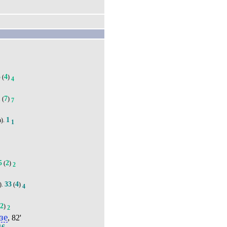
5
4
(
)
4
1
7
(
)
7
1
а).
1
5
2
(
)
2
'
33
4
).
(
)
4
2
(
)
2
зе
, 82'