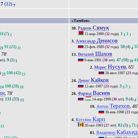
17
(
12
)
7
«Тамбов»
Сямук
Радион
30.
84
7
1
1
(
)
11-мар-1989
(
32
года).
2
1
1
Денисов
Александр
3.
91
21
50
4
3
(
)
23-фев-1989
(
32
года).
(
)
21
21
4
Шахов
, 78'
Виталий
13.
9
1
47
10
4
ет).
(
)
9-янв-1991
(
30
лет).
(
)
1
10
Нусуев
, 65'
Морис
2.
100
42
)
(
)
28-июл-1997
(
23
год
23
23
Кайков
Денис
24.
108
28
3
3
(
)
12-авг-1997
(
23
года).
14
10
3
3
ин
Васиев
, 78'
Фарход
26.
131
33
9
4
т).
(
)
/
14-апр-1990
(
30
лет).
(
)
13
4
Терехов
, 46
Антон
19.
30-янв-1998
(
23
года
9
Карп
Кэтэлин
4.
82
3
71
20-окт-1993
(
27
лет).
(
)
13
3
Кабахид
Владимир
81.