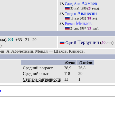
Ахмаев
Саид-Али
77.
30-май-1996
(
24
года).
Аванесян
Тигран
87.
13-апр-2002
(
18
лет).
Минаев
Роман
37.
24-дек-1997
(
23
года).
83
ода).
: +
33
=21 –29
Первушин
(
50
лет)
Сергей
)
ев, А.Заболотный, Мевля — Шахов, Климов.
«Сочи»
«Тамбов»
Средний возраст
28,9
26,8
Средний опыт
118
29
Степень сыгранности
13
1
ч