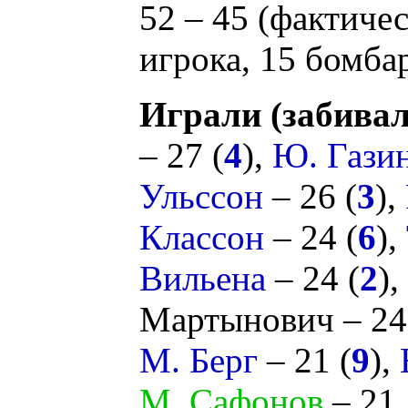
52 – 45 (фактичес
игрока, 15 бомбар
Играли (забивал
– 27 (
4
),
Ю. Гази
Ульссон
– 26 (
3
),
Классон
– 24 (
6
),
Вильена
– 24 (
2
),
Мартынович
– 24
М. Берг
– 21 (
9
),
М. Сафонов
– 21