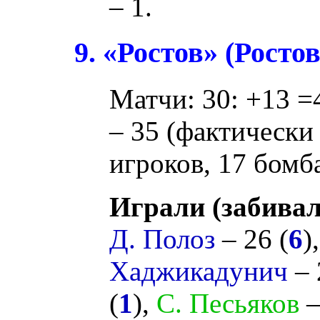
– 1.
9. «Ростов» (Росто
Матчи: 30: +13 =4
– 35 (фактически 
игроков, 17 бомба
Играли (забивал
Д. Полоз
– 26 (
6
)
Хаджикадунич
– 
(
1
),
С. Песьяков
–