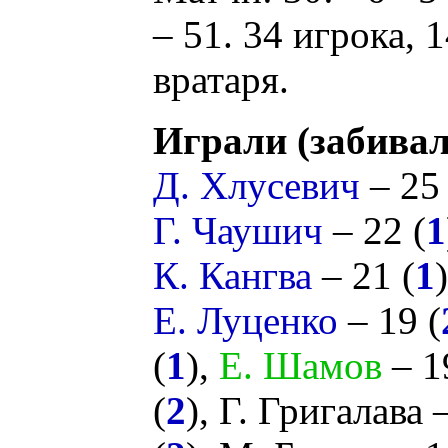
– 51. 34 игрока, 
вратаря.
Играли (забивал
Д. Хлусевич
– 25 
Г. Чаушич
– 22 (
1
К. Кангва
– 21 (
1
Е. Луценко
– 19 (
(
1
),
Е. Шамов
– 1
(
2
),
Г. Григалава
–