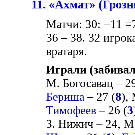
11. «Ахмат» (Гроз
Матчи: 30: +11 =7
36 – 38. 32 игрок
вратаря.
Играли (забивал
М. Богосавац
– 2
Бериша
– 27 (
8
),
Тимофеев
– 26 (
3
З. Нижич
– 24,
М