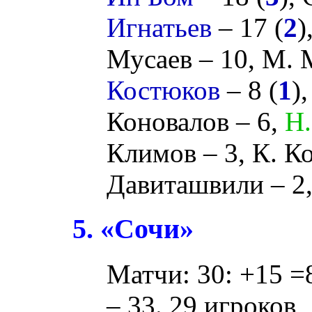
Игнатьев
– 17 (
2
)
Мусаев
– 10,
М. 
Костюков
– 8 (
1
)
Коновалов
– 6,
Н.
Климов
– 3,
К. К
Давиташвили
– 2
5. «Сочи»
Матчи: 30: +15 =8
– 33. 29 игроков,