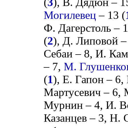
(
3
),
В. Дядюн
– 1
Могилевец
– 13 (
Ф. Дагерстоль
– 
(
2
),
Д. Липовой
–
Себаи
– 8,
И. Ка
– 7,
М. Глушенко
(
1
),
Е. Гапон
– 6,
Мартусевич
– 6,
Мурнин
– 4,
И. В
Казанцев
– 3,
Н. 