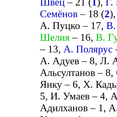
Швец
– 21 (
1
),
Г.
Семёнов
– 18 (
2
)
А. Пуцко
– 17,
В.
Шелия
– 16,
В. Г
– 13,
А. Полярус
–
А. Адуев
– 8,
Л. 
Альсултанов
– 8,
Янку
– 6,
Х. Кад
5,
И. Умаев
– 4,
А
Адилханов
– 1,
А