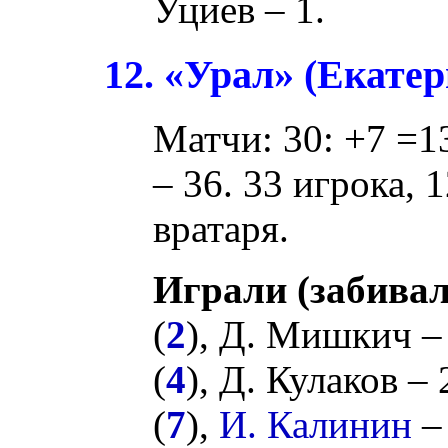
Уциев
– 1.
12. «Урал» (Екате
Матчи: 30: +7 =13
– 36. 33 игрока, 
вратаря.
Играли (забивал
(
2
),
Д. Мишкич
–
(
4
),
Д. Кулаков
– 
(
7
),
И. Калинин
– 