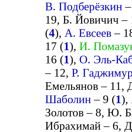
В. Подберёзкин
–
19,
Б. Йовичич
– 
(
4
),
А. Евсеев
– 18
17 (
1
),
И. Помазу
16 (
1
),
О. Эль-Ка
– 12,
Р. Гаджиму
Емельянов
– 11,
Шаболин
– 9 (
1
),
Золотов
– 8,
Ю. Б
Ибрахимай
– 6,
Д