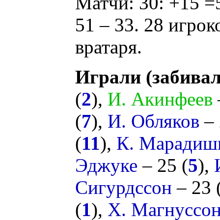
Матчи: 30: +15 =
51 – 33. 28 игрок
вратаря.
Играли (забивал
(
2
),
И. Акинфеев
(
7
),
И. Обляков
– 
(
11
),
К. Марадиш
Эджуке
– 25 (
5
),
Сигурдссон
– 23 
(
1
),
Х. Магнуссо