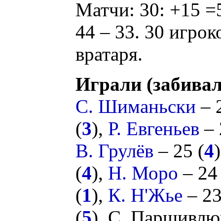
Матчи: 30: +15 =
44 – 33. 30 игрок
вратаря.
Играли (забивал
С. Шиманьски
– 
(
3
),
Р. Евгеньев
– 
В. Грулёв
– 25 (
4
(
4
),
Н. Моро
– 24 
(
1
),
К. Н'Жье
– 23
(
5
),
С. Паршивлю