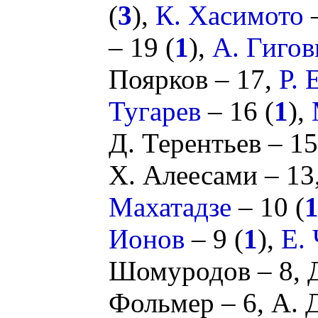
(
3
),
К. Хасимото
–
– 19 (
1
),
А. Гигов
Поярков
– 17,
Р. 
Тугарев
– 16 (
1
),
Д. Терентьев
– 15
Х. Алеесами
– 13
Махатадзе
– 10 (
Ионов
– 9 (
1
),
Е.
Шомуродов
– 8,
Фольмер
– 6,
А. 