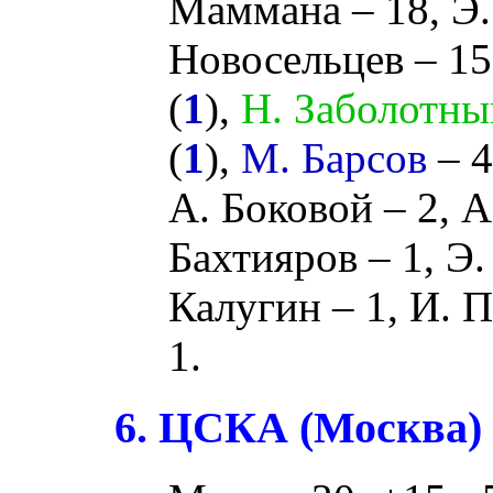
Маммана
– 18,
Э.
Новосельцев
– 15
(
1
),
Н. Заболотны
(
1
),
М. Барсов
– 4
А. Боковой
– 2,
А
Бахтияров
– 1,
Э.
Калугин
– 1,
И. 
1.
6. ЦСКА (Москва)