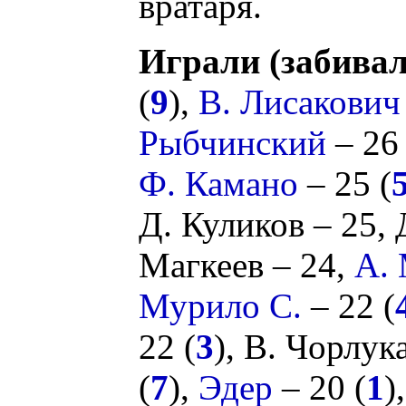
вратаря.
Играли (забивал
(
9
),
В. Лисакович
Рыбчинский
– 26 
Ф. Камано
– 25 (
Д. Куликов
– 25,
Магкеев
– 24,
А.
Мурило С.
– 22 (
22 (
3
),
В. Чорлук
(
7
),
Эдер
– 20 (
1
)