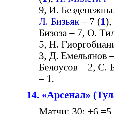
9,
И. Безденежны
Л. Бизьяк
– 7 (
1
),
Бизоза
– 7,
О. Ти
5,
Н. Гиоргобиан
3,
Д. Емельянов
–
Белоусов
– 2,
С. 
– 1.
14. «Арсенал» (Тул
Матчи: 30: +6 =5 