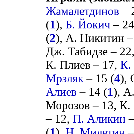
Жамалетдинов
– 
(
1
),
Б. Йокич
– 24
(
2
),
А. Никитин
–
Дж. Табидзе
– 22
К. Плиев
– 17,
К.
Мрзляк
– 15 (
4
),
Алиев
– 14 (
1
),
А
Морозов
– 13,
К.
– 12,
П. Аликин
–
(
1
),
Н. Милетич
–