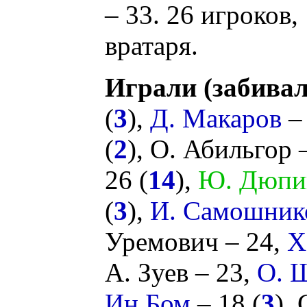
– 33. 26 игроков,
вратаря.
Играли (забивал
(
3
),
Д. Макаров
– 
(
2
),
О. Абильгор
–
26 (
14
),
Ю. Дюпи
(
3
),
И. Самошник
Уремович
– 24,
Х
А. Зуев
– 23,
О. 
Ин Бом
– 18 (
3
),