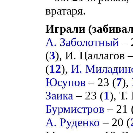
вратаря.
Играли (забивал
А. Заболотный
– 
(
3
),
И. Цаллагов
–
(
12
),
И. Миладин
Юсупов
– 23 (
7
),
Заика
– 23 (
1
),
Т.
Бурмистров
– 21 
А. Руденко
– 20 (