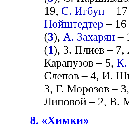
19,
С. Игбун
– 17
Нойштедтер
– 16 
(
3
),
А. Захарян
– 
(
1
),
З. Плиев
– 7,
Карапузов
– 5,
К.
Слепов
– 4,
И. Ш
3,
Г. Морозов
– 3
Липовой
– 2,
В. 
8. «Химки»