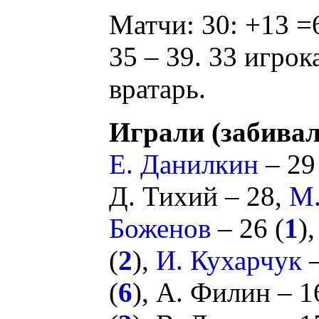
Матчи: 30: +13 =6
35 – 39. 33 игрок
вратарь.
Играли (забивал
Е. Данилкин
– 29
Д. Тихий
– 28,
М.
Боженов
– 26 (
1
)
(
2
),
И. Кухарчук
–
(
6
),
А. Филин
– 1