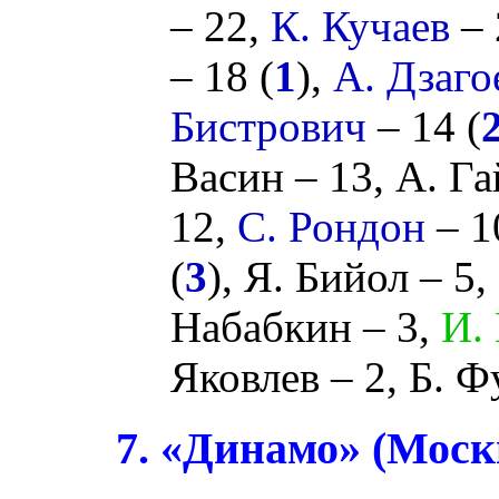
– 22,
К. Кучаев
– 
– 18 (
1
),
А. Дзаго
Бистрович
– 14 (
Васин
– 13,
А. Га
12,
С. Рондон
– 1
(
3
),
Я. Бийол
– 5,
Набабкин
– 3,
И.
Яковлев
– 2,
Б. Ф
7. «Динамо» (Моск