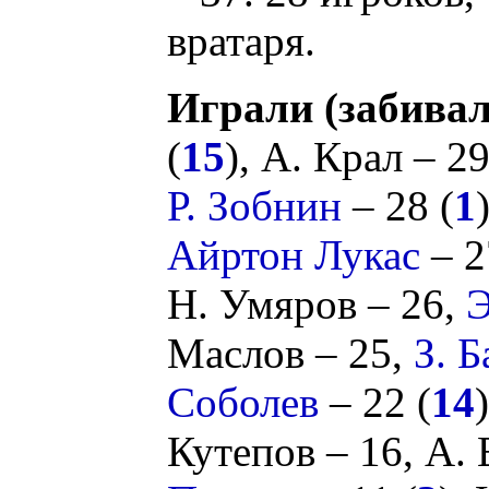
вратаря.
Играли (забивал
(
15
),
А. Крал
– 2
Р. Зобнин
– 28 (
1
Айртон Лукас
– 2
Н. Умяров
– 26,
Э
Маслов
– 25,
З. Б
Соболев
– 22 (
14
Кутепов
– 16,
А. 