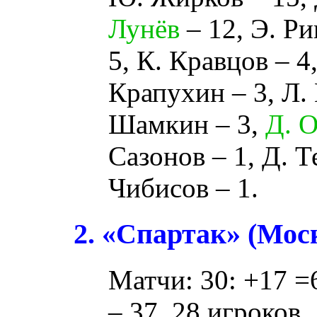
Лунёв
– 12,
Э. Ри
5,
К. Кравцов
– 4
Крапухин
– 3,
Л.
Шамкин
– 3,
Д. 
Сазонов
– 1,
Д. Т
Чибисов
– 1.
2. «Спартак» (Мос
Матчи: 30: +17 =6
– 37. 28 игроков,