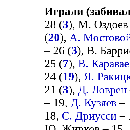
Играли (забивал
28 (
3
),
М. Оздоев
(
20
),
А. Мостово
– 26 (
3
),
В. Барри
25 (
7
),
В. Каравае
24 (
19
),
Я. Ракиц
21 (
3
),
Д. Ловрен
– 19,
Д. Кузяев
– 
18,
С. Дриусси
– 
Ю. Жирков
– 15,